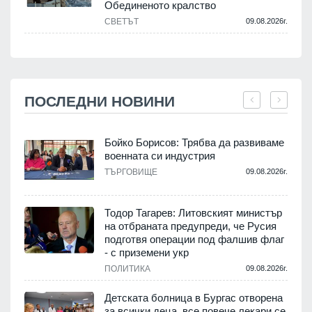
Обединеното кралство
СВЕТЪТ
09.08.2026г.
ПОСЛЕДНИ НОВИНИ
Бойко Борисов: Трябва да развиваме
военната си индустрия
.
ТЪРГОВИЩЕ
09.08.2026г.
Тодор Тагарев: Литовският министър
на отбраната предупреди, че Русия
т
подготвя операции под фалшив флаг
- с приземени укр
.
ПОЛИТИКА
09.08.2026г.
,
Детската болница в Бургас отворена
за всички деца, все повече лекари се