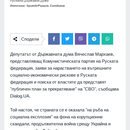
Руската Държавна Дума
Източник: Sputnik/Рамиль Ситдиков
Сподели
Депутатът от Държавната дума Вячеслав Мархаев,
представляващ Комунистическата партия на Руската
федерация, заяви за нарастването на вътрешните
социално-икономически рискове в Руската
федерация и поиска от властите да представят
"публичен план за прекратяване" на "СВО", съобщава
Dialog.UA.
Той настоя, че страната се е оказала "на ръба на
социална експлозия" на фона на корупционни
скандали, продължителна война срещу Украйна и