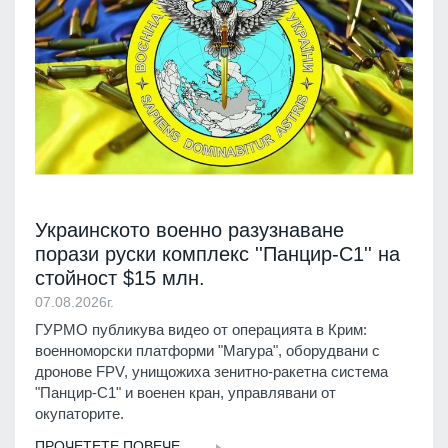
Украинското военно разузнаване
порази руски комплекс ''Панцир-С1'' на
стойност $15 млн.
07.08.2026г.
ГУРМО публикува видео от операцията в Крим:
военноморски платформи "Магура", оборудвани с
дронове FPV, унищожиха зенитно-ракетна система
"Панцир-С1" и военен кран, управлявани от
окупаторите.
ПРОЧЕТЕТЕ ПОВЕЧЕ