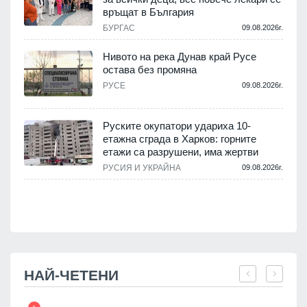
връщат в България
.
БУРГАС
09.08.2026г.
Нивото на река Дунав край Русе
остава без промяна
РУСЕ
09.08.2026г.
.
Руските окупатори удариха 10-
етажна сграда в Харков: горните
етажи са разрушени, има жертви
.
РУСИЯ И УКРАЙНА
09.08.2026г.
НАЙ-ЧЕТЕНИ