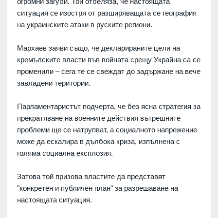
огромни загуби. Той отбеляза, че настоящата
ситуация се изостря от разширяващата се география
на украинските атаки в руските региони.
Мархаев заяви също, че декларираните цели на
кремълските власти във войната срещу Украйна са се
променили – сега те се свеждат до задържане на вече
завладени територии.
Парламентаристът подчерта, че без ясна стратегия за
прекратяване на военните действия вътрешните
проблеми ще се натрупват, а социалното напрежение
може да ескалира в дълбока криза, изпълнена с
голяма социална експлозия.
Затова той призова властите да представят
"конкретен и публичен план" за разрешаване на
настоящата ситуация.