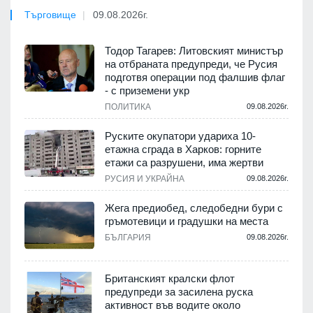
Търговище
09.08.2026г.
Тодор Тагарев: Литовският министър
на отбраната предупреди, че Русия
подготвя операции под фалшив флаг
- с приземени укр
ПОЛИТИКА
09.08.2026г.
Руските окупатори удариха 10-
етажна сграда в Харков: горните
етажи са разрушени, има жертви
РУСИЯ И УКРАЙНА
09.08.2026г.
Жега предиобед, следобедни бури с
гръмотевици и градушки на места
БЪЛГАРИЯ
09.08.2026г.
Британският кралски флот
предупреди за засилена руска
активност във водите около