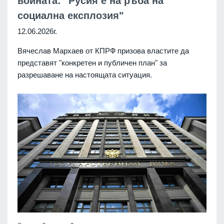
войната: "Русия е на ръба на
социална експлозия"
12.06.2026г.
Вячеслав Мархаев от КПРФ призова властите да
представят "конкретен и публичен план" за
разрешаване на настоящата ситуация.