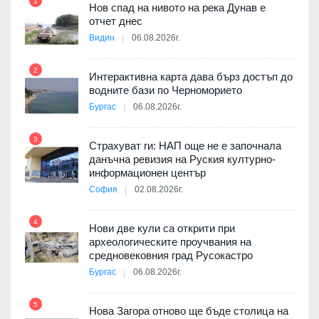
1
7
Нов спад на нивото на река Дунав е
я
отчет днес
Видин
06.08.2026г.
2
Интерактивна карта дава бърз достъп до
8
3D
водните бази по Черноморието
а към
Бургас
06.08.2026г.
3
Страхуват ги: НАП още не е започнала
данъчна ревизия на Руския културно-
9
ията
информационен център
та за
София
02.08.2026г.
4
Нови две кули са открити при
археологическите проучвания на
10
 на
средновековния град Русокастро
а, че
Бургас
06.08.2026г.
т
5
Нова Загора отново ще бъде столица на