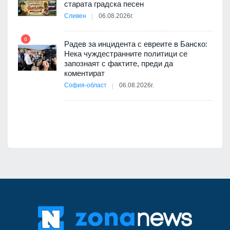
старата градска песен
11
Сливен
06.08.2026г.
път в
6
 4
Радев за инцидента с евреите в Банско:
Нека чуждестранните политици се
запознаят с фактите, преди да
коментират
12
София-област
06.08.2026г.
д-р