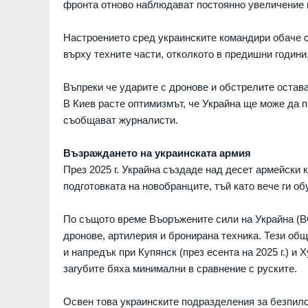
фронта отново наблюдават постоянно увеличение н
Настроението сред украинските командири обаче с
върху техните части, отколкото в предишни годин
Въпреки че ударите с дронове и обстрелите остав
В Киев расте оптимизмът, че Украйна ще може да п
съобщават журналисти.
Възраждането на украинската армия
През 2025 г. Украйна създаде над десет армейски 
подготовката на новобранците, тъй като вече ги об
По същото време Въоръжените сили на Украйна (В
дронове, артилерия и бронирана техника. Тези об
и напредък при Купянск (през есента на 2025 г.) и 
загубите бяха минимални в сравнение с руските.
"Ловци" на педофили, в
Освен това украинските подразделения за безпило
непълнолетни, убили м