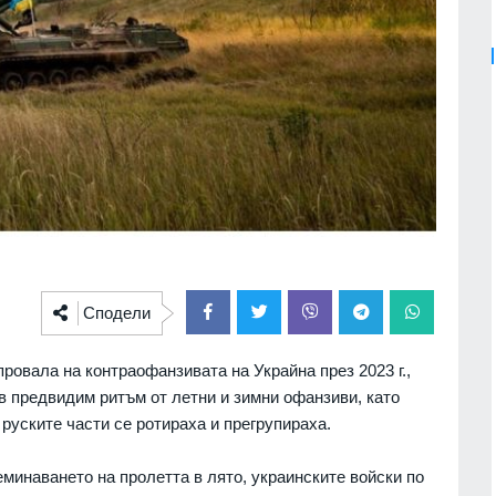
Сподели
провала на контраофанзивата на Украйна през 2023 г.,
 предвидим ритъм от летни и зимни офанзиви, като
 руските части се ротираха и прегрупираха.
еминаването на пролетта в лято, украинските войски по