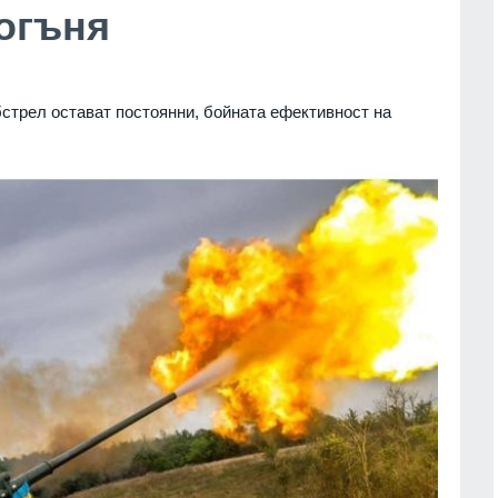
 огъня
бстрел остават постоянни, бойната ефективност на