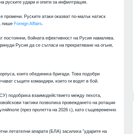
а руските удари и опити за инфилтрация.
е промени. Руските атаки оказват по-малък натиск
и, пише
Foreign Affairs
.
ат постоянни, бойната ефективност на Русия намалява.
ринуди Русия да се съгласи на прекратяване на огъня,
корпуса, които обединиха бригади. Това подобри
учават същите командири, които ги водят в бой.
СУ) подобриха взаимодействието между пехота,
щовойскови тактики позволиха провеждането на ротации
Хуляйполе (през пролетта на 2026 г.), като същевременно
сичките
Politico: Обменът на
тни летателни апарати (БЛА) засилиха "ударите на
ъжа на
разузнавателна информация