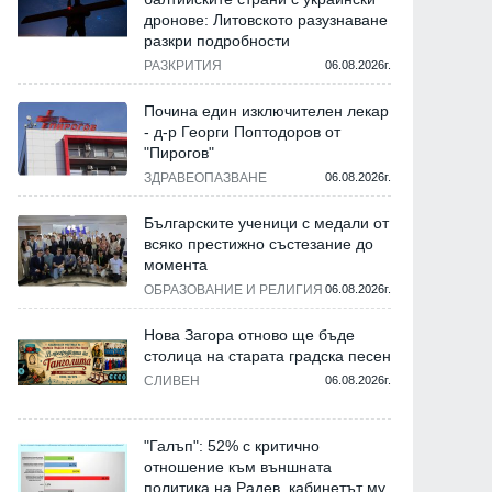
дронове: Литовското разузнаване
разкри подробности
РАЗКРИТИЯ
06.08.2026г.
Почина един изключителен лекар
- д-р Георги Поптодоров от
"Пирогов"
ЗДРАВЕОПАЗВАНЕ
06.08.2026г.
Българските ученици с медали от
всяко престижно състезание до
момента
ОБРАЗОВАНИЕ И РЕЛИГИЯ
06.08.2026г.
Нова Загора отново ще бъде
столица на старата градска песен
СЛИВЕН
06.08.2026г.
"Галъп": 52% с критично
отношение към външната
политика на Радев, кабинетът му