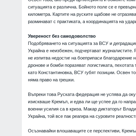
политици се запознаят с
ситуацията е различна. Бойното поле се е превърн
преди да коментират
километра. Картите на руските щабове не отразява
СОФИЯ-ОБЛАСТ
разминават с практиката, а координацията на удар
Увереност без самодоволство
Подобряването на ситуацията за ВСУ и деградацият
Украйна е неизбежен, подчертават журналистите. 
не изпитва недостиг на боеприпаси благодарение 
дронове и бомби поразяват логистиката, пехотата 
като Константиновка, ВСУ губят позиции. Освен то
7
няма право на грешки.
Столичният бул. "
е пешеходна зона 
до 22 ч.
Въпреки това Руската федерация не успява да оку
София
01.08.2026
изискваше Кремъл, и едва ли ще успее да го напра
военни усилия са в криза. Макар диктаторът Влади
8
Водолази издирват
Украйна, той все пак реагира на суровите реалности
джет в язовир Дос
Смолян
01.08.2026
Осъзнавайки влошаващите се перспективи, Кремъл