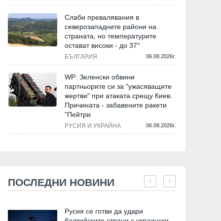
Слаби превалявания в
северозападните райони на
страната, но температурите
остават високи - до 37°
БЪЛГАРИЯ
06.08.2026г.
WP: Зеленски обвини
партньорите си за "ужасяващите
жертви" при атаката срещу Киев.
Причината - забавените ракети
"Пейтри
РУСИЯ И УКРАЙНА
06.08.2026г.
ПОСЛЕДНИ НОВИНИ
Русия се готви да удари
балтийските страни с украински