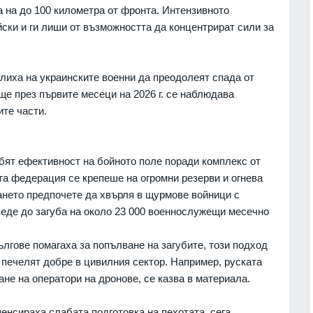
а на до 100 километра от фронта. Интензивното
див
между САЩ и Украйна се е
върнал на предишни нива
ски и ги лиши от възможността да концентрират сили за
06.08.2026г.
СВЕТЪТ
06.08.2026г.
а бърз
 по
Нов спад на нивото на река
лиха на украинските военни да преодолеят спада от
Дунав е отчет днес
още през първите месеци на 2026 г. се наблюдава
06.08.2026г.
ВИДИН
06.08.2026г.
ите части.
а
Слаби превалявания в
а" Гюров
северозападните райони на
се едно
убят ефективност на бойното поле поради комплекс от
страната, но температурите
ент внук
та федерация се крепеше на огромни резерви и огнева
остават високи - до 37°
ането предпочете да хвърля в щурмове войници с
БЪЛГАРИЯ
06.08.2026г.
06.08.2026г.
веде до загуба на около 23 000 военнослужещи месечно
Общинските съветници в Балчик
и при
ще обсъдят годишния план за
вания на
лгове помагаха за попълване на загубите, този подход
социалните услуги за 2027
сокастро
 печелят добре в цивилния сектор. Например, руската
година
06.08.2026г.
ане на оператори на дронове, се казва в материала.
ДОБРИЧ
06.08.2026г.
вреите в
WP: Зеленски обвини
нните
енсираха слабата подготовка на пехотата, сега