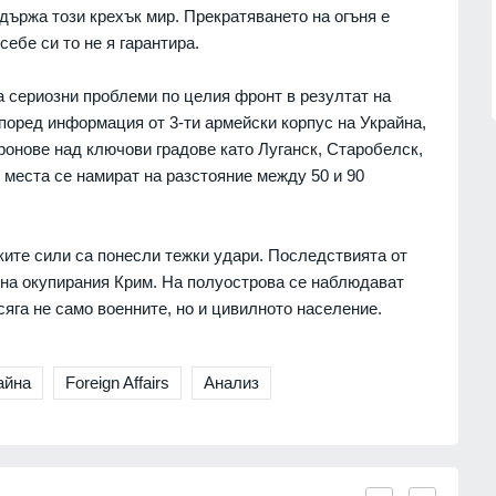
открили микрофон със SIM карта,
държа този крехък мир. Прекратяването на огъня е
монтиран в разклонител
1.07.2026г.
себе си то не я гарантира.
Велико Търново
31.07.2026г.
а сериозни проблеми по целия фронт в резултат на
поред информация от 3-ти армейски корпус на Украйна,
ронове над ключови градове като Луганск, Старобелск,
 места се намират на разстояние между 50 и 90
ите сили са понесли тежки удари. Последствията от
р на окупирания Крим. На полуострова се наблюдават
сяга не само военните, но и цивилното население.
айна
Foreign Affairs
Анализ