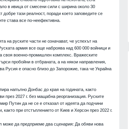
партньорите си за "ужасяващите
 фактите,
ало в ивица от смесени сили с ширина около 30
жертви" при атаката срещу Киев.
т добре тази реалност, поради което заповедите се
Причината - забавените ракети
06.08.2026г.
ите става все по-неефективна.
"Пейтри
РУСИЯ И УКРАЙНА
06.08.2026г.
а на руските части не означават, че успехът на
Руската армия все още наброява над 600 000 войници и
на своя военно-промишлен комплекс. Вражеските
търси пробойни в отбраната, а на някои направления,
ва Русия е опасно близо до Запорожие, така че Украйна
13
Цар Освободител"
Страхуват ги: НАП още не е
в събота и неделя
започнала данъчна ревизия на
Руския културно-информационен
пира напълно Донбас до края на годината, както
център
г.
ви през 2027 г. без мащабна реорганизация. Руските
София
02.08.2026г.
мир Путин да не се е отказал от идеята да подчини
 мъж, паднал от
, както при отстъплението от Киев и Херсон през 2022 г.
14
пат
Нови осигурителни прагове и
правила от 1 август
г.
 може да предприеме два сценария: Да обяви нова
Бизнес и финанси
01.08.2026г.