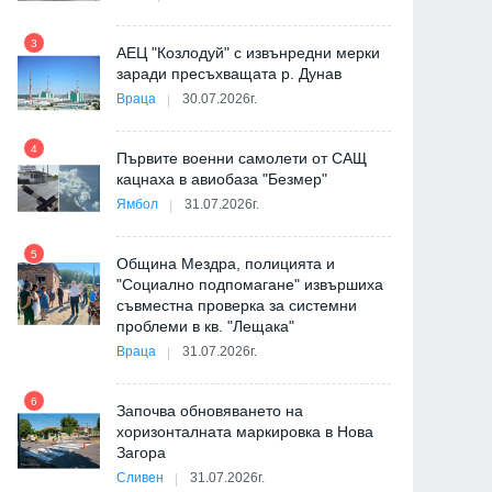
9
3
АЕЦ "Козлодуй" с извънредни мерки
заради пресъхващата р. Дунав
Враца
30.07.2026г.
4
Първите военни самолети от САЩ
10
кацнаха в авиобаза "Безмер"
Ямбол
31.07.2026г.
5
Община Мездра, полицията и
"Социално подпомагане" извършиха
съвместна проверка за системни
11
проблеми в кв. "Лещака"
на
Враца
31.07.2026г.
6
Започва обновяването на
хоризонталната маркировка в Нова
12
Загора
и
Сливен
31.07.2026г.