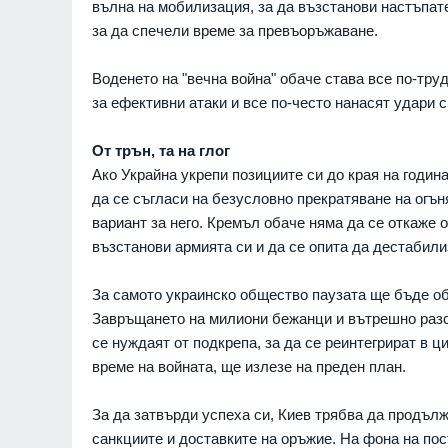
вълна на мобилизация, за да възстанови настъпат
9
Новото издание на
за да спечели време за превъоръжаване.
Столичната библио
библиотеки 2026" 
Воденето на "вечна война" обаче става все по-тр
Южния парк
за ефективни атаки и все по-често нанасят удари с
София
01.08.2026
От трън, та на глог
10
Проект RESCALE щ
Ако Украйна укрепи позициите си до края на годин
малки и средни пр
да се съгласи на безусловно прекратяване на огъня
България и Сърбия
развитие на стойно
вариант за него. Кремъл обаче няма да се откаже 
Бизнес и финанси
възстанови армията си и да се опита да дестабили
11
За самото украинско общество паузата ще бъде об
Общинският съвет 
одобри разкриване
Завръщането на милиони бежанци и вътрешно разс
служебни паркоме
се нуждаят от подкрепа, за да се реинтегрират в 
Сливен
30.07.2026
време на войната, ще излезе на преден план.
12
The Times: Август 
За да затвърди успеха си, Киев трябва да продълж
превърне в най-"п
санкциите и доставките на оръжие. На фона на пос