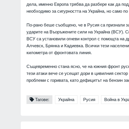
за Путин и Русия
дела, именно Европа трябва да разбере как да под
Русия и Украйна
3
необходимо за сигурността на Украйна, но само по 
По-рано беше съобщено, че в Русия са признали з
ударите на Въоръжените сили на Украйна (ВСУ). С
ВСУ са установили огневи контрол с помощта на д
Алчевск, Брянка и Кадиевка. Всички тези населени
километра от фронтовата линия.
Същевременно стана ясно, че на южния фронт руск
тези атаки вече се усещат дори в цивилния секто
проблеми с горивата, като дефицитът на бензин за
Тагове:
Украйна
Русия
Война в Укр