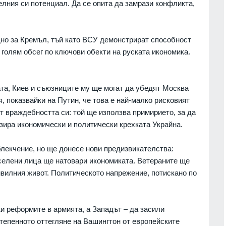
елния си потенциал. Да се опита да замрази конфликта,
 кампанията на
15
тека "Зелени
На 1 август започва Богородичният
започва днес в
пост, ето и кои са имениците днес
удно за Кремъл, тъй като ВСУ демонстрират способност
Образование и религия
01.08.2026г.
 голям обсег по ключови обекти на руската икономика.
г.
16
Бюрото по труда в Русе призовава
е подкрепи 200
търсещите работа да бъдат
ата, Киев и съюзниците му ще могат да убедят Москва
едприятия от
внимателни при приемане на
, показвайки на Путин, че това е най-малко рисковият
 с програма за
атрактивни оферти
ст 6 млн.
от враждебността си: той ще използва примирието, за да
Русе
30.07.2026г.
30.07.2026г.
зира икономически и политически крехката Украйна.
17
Алфа Рисърч: При евентуални
лекчение, но ще донесе нови предизвикателства:
в Нова Загора
парламентарни избори
то на нови
управляващите запазват значител
елени лица ще натовари икономиката. Ветераните ще
ста
електорална преднина
цивилния живот. Политическото напрежение, потискано по
г.
Мнения и анализи
30.07.2026г.
18
2026 г. може да се
Кой подслушва в Община Горна
и реформите в армията, а Западът – да засили
рокълнатия" месец
Оряховица? Още преди три годин
тепенното оттегляне на Вашингтон от европейските