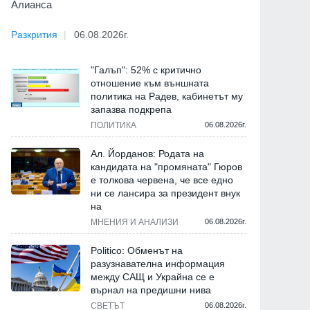
Алианса
Разкрития
06.08.2026г.
"Галъп": 52% с критично
отношение към външната
политика на Радев, кабинетът му
запазва подкрепа
ПОЛИТИКА
06.08.2026г.
Ал. Йорданов: Родата на
кандидата на "промяната" Гюров
е толкова червена, че все едно
ни се лансира за президент внук
на
МНЕНИЯ И АНАЛИЗИ
06.08.2026г.
Politico: Обменът на
разузнавателна информация
между САЩ и Украйна се е
върнал на предишни нива
СВЕТЪТ
06.08.2026г.