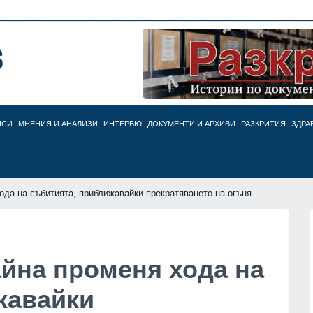
НСИ
МНЕНИЯ И АНАЛИЗИ
ИНТЕРВЮ
ДОКУМЕНТИ И АРХИВИ
РАЗКРИТИЯ
ЗДРА
 хода на събитията, приближавайки прекратяването на огъня
райна променя хода на
жавайки