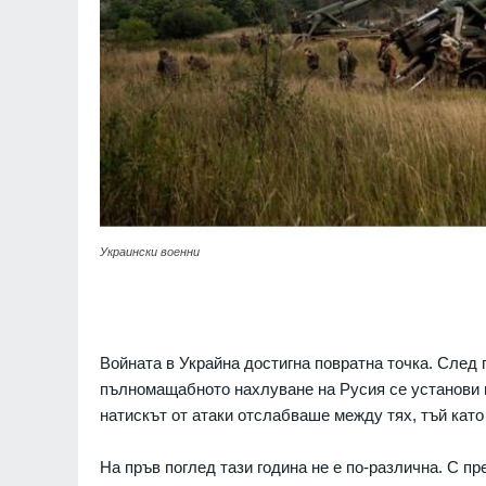
Украински военни
Войната в Украйна достигна повратна точка. След 
пълномащабното нахлуване на Русия се установи в
натискът от атаки отслабваше между тях, тъй като
На пръв поглед тази година не е по-различна. С пр