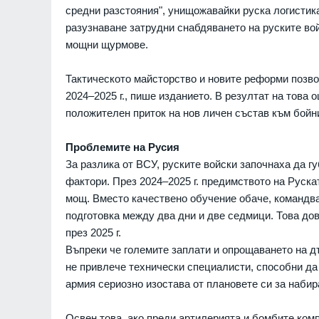
средни разстояния", унищожавайки руска логистик
Младежкия хълм в Плов
разузнаване затрудни снабдяването на руските вой
ПЛОВДИВ
мощни щурмове.
Интерактивна карта дав
достъп до водните бази
Тактическото майсторство и новите реформи позво
Черноморието
2024–2025 г., пише изданието. В резултат на това 
БУРГАС
положителен приток на нов личен състав към бойн
Ал. Йорданов: Родата н
кандидата на "промянат
Проблемите на Русия
е толкова червена, че в
За разлика от ВСУ, руските войски започнаха да г
ни се лансира за презид
фактори. През 2024–2025 г. предимството на Руска
на
мощ. Вместо качествено обучение обаче, командв
МНЕНИЯ И АНАЛИЗИ
подготовка между два дни и две седмици. Това до
Нови две кули са открит
през 2025 г.
археологическите проуч
Въпреки че големите заплати и опрощаването на дъ
средновековния град Ру
не привлече технически специалисти, способни да
БУРГАС
армия сериозно изостава от плановете си за набир
Радев за инцидента с е
Банско: Нека чуждестра
Освен това, ако преди артилерията и бомбите комп