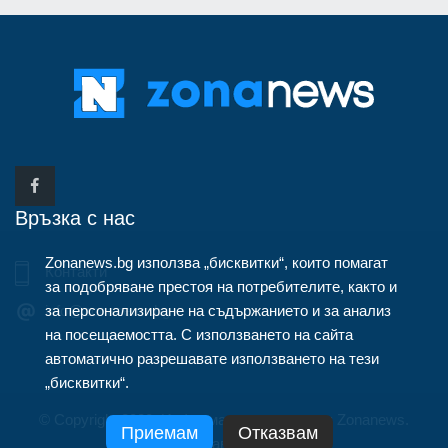
Връзка с нас
Zonanews.bg използва „бисквитки“, които помагат
Контакти
за подобряване престоя на потребителите, както и
за персонализиране на съдържанието и за анализ
info@zonanews.bg
на посещаемостта. С използването на сайта
автоматично разрешавате използването на тези
„бисквитки“.
© Copyright 2020, Информационна агенция Zonanews.
Приемам
Отказвам
Всички права запазени.