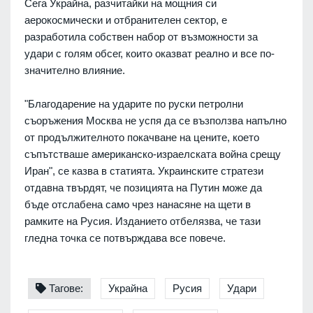
Сега Украйна, разчитайки на мощния си
аерокосмически и отбранителен сектор, е
разработила собствен набор от възможности за
удари с голям обсег, които оказват реално и все по-
значително влияние.
"Благодарение на ударите по руски петролни
съоръжения Москва не успя да се възползва напълно
от продължителното покачване на цените, което
съпътстваше американско-израелската война срещу
Иран", се казва в статията. Украинските стратези
отдавна твърдят, че позицията на Путин може да
бъде отслабена само чрез нанасяне на щети в
рамките на Русия. Изданието отбелязва, че тази
гледна точка се потвърждава все повече.
Тагове:
Украйна
Русия
Удари