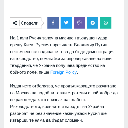
Сподели
На 1 юли Русия започна масивен въздушен удар
срещу Киев. Руският президент Владимир Путин
несъмнено се надяваше това да бъде демонстрация
на господство, помагайки за опровергаване на нови
твърдения, че Украйна получава предимство на
бойното поле, пише
Foreign Policy
.
Изданието отбелязва, че продължаващото разчитане
на Москва на подобни тежки стратегии е най-добре да
се разглежда като признак на слабост.
Ръководството, военните и народът на Украйна
разбират, че без значение какви ужаси Русия ще
извърши, те няма да бъдат сломени.