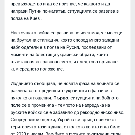
превъзходство и да се признае, че каквото и да
направи Путин по-нататък, ситуацията се развива в
полза на Киев".
Настоящата война се развива по ясен модел: месеци
на брутална стагнация, която според много западни
наблюдатели е в полза на Русия, последвани от
моменти на блестящи украински обрати, които
възстановяват равновесието, и след това връщане
към средното положение.
Изданието съобщава, че новата фаза на войната се
различава от предишните украински офанзиви в
няколко отношения.
Първо
, ситуацията на бойното
поле се е променила - темпото на напредъка на
руските войски се е забавило до рекордно ниско ниво.
Според някои оценки, Украйна си връща повече от
територията тази година, отколкото когато и да било
от 2023 г. насам. Загубите в руските въоръжени сили