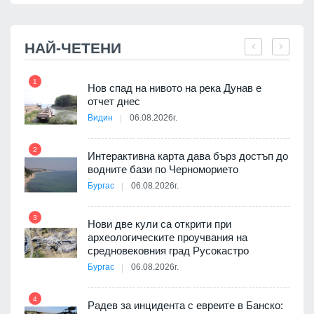
НАЙ-ЧЕТЕНИ
1
7
Нов спад на нивото на река Дунав е
я
отчет днес
Видин
06.08.2026г.
2
Интерактивна карта дава бърз достъп до
8
 на
водните бази по Черноморието
а, че
Бургас
06.08.2026г.
т
3
Нови две кули са открити при
археологическите проучвания на
9
средновековния град Русокастро
3D
Бургас
06.08.2026г.
а към
4
Радев за инцидента с евреите в Банско: