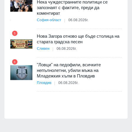
Нека чуждестранните политици се
10
запознаят с фактите, преди да
ията
коментират
та за
София-област
06.08.2026г.
5
Нова Загора отново ще бъде столица на
старата градска песен
11
оито
Сливен
06.08.2026г.
7
6
"Ловци" на педофили, всичките
непълнолетни, убили мъжа на
12
Младежкия хълм в Пловдив
бва
Пловдив
06.08.2026г.