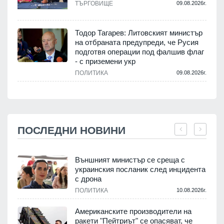
ТЪРГОВИЩЕ
09.08.2026г.
Тодор Тагарев: Литовският министър
на отбраната предупреди, че Русия
подготвя операции под фалшив флаг
- с приземени укр
ПОЛИТИКА
09.08.2026г.
ПОСЛЕДНИ НОВИНИ
Външният министър се среща с
украинския посланик след инцидента
с дрона
.
ПОЛИТИКА
10.08.2026г.
Американските производители на
ракети "Пейтриът" се опасяват, че