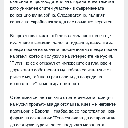
световните производители на отбранителна техника
като уникален опитен участник в съвременната
конвенционална война. Следователно, пълният
колапс на Украйна изглежда все по-малко вероятен.
Въпреки това, както отбелязва изданието, все още
има много възможни, далеч от идеални, варианти за
прекратяване на войната, по-специално прекратяване
на огъня, което би служило на интересите на Русия.
"Путин не се е отказал от имперските си планове и
дори когато собствената му победа се изплъзне от
ръцете му, той ще търси начини да навреди на
враговете си", коментират авторите.
Отбелязва се, че тъй като стратегическата позиция
на Русия продължава да отслабва, Киев – и неговите
партньори в Европа – трябва да се подготвят за нови
форми на ескалация: "Това означава да се продължи
да се държи курсът, да се поддържа моралната