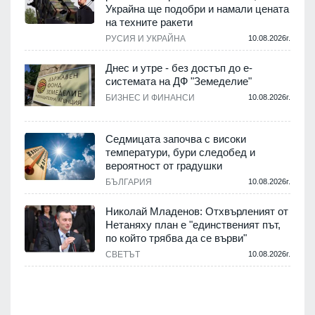
Украйна ще подобри и намали цената
на техните ракети
.
РУСИЯ И УКРАЙНА
10.08.2026г.
Днес и утре - без достъп до е-
системата на ДФ "Земеделие"
у
БИЗНЕС И ФИНАНСИ
10.08.2026г.
.
Седмицата започва с високи
температури, бури следобед и
вероятност от градушки
БЪЛГАРИЯ
10.08.2026г.
.
Николай Младенов: Отхвърленият от
Нетаняху план е "единственият път,
а
по който трябва да се върви"
СВЕТЪТ
10.08.2026г.
.