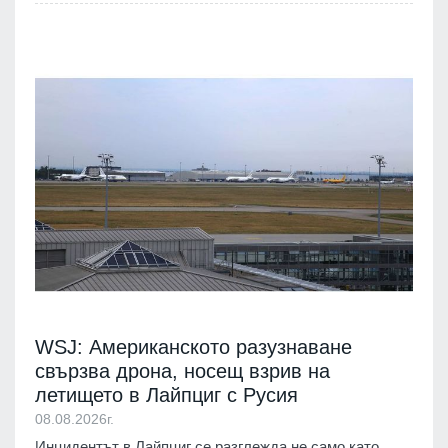
WSJ: Американското разузнаване
свързва дрона, носещ взрив на
летището в Лайпциг с Русия
08.08.2026г.
Инцидентът в Лайпциг се разглежда не само като