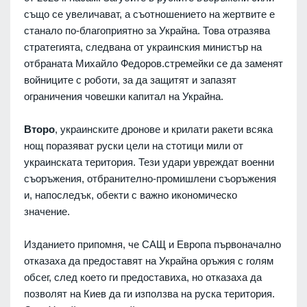
също се увеличават, а съотношението на жертвите е
станало по-благоприятно за Украйна. Това отразява
стратегията, следвана от украинския министър на
отбраната Михайло Федоров.стремейки се да заменят
войниците с роботи, за да защитят и запазят
ограничения човешки капитал на Украйна.
Второ
, украинските дронове и крилати ракети всяка
нощ поразяват руски цели на стотици мили от
украинската територия. Тези удари увреждат военни
съоръжения, отбранително-промишлени съоръжения
и, напоследък, обекти с важно икономическо
значение.
Изданието припомня, че САЩ и Европа първоначално
отказаха да предоставят на Украйна оръжия с голям
обсег, след което ги предоставиха, но отказаха да
позволят на Киев да ги използва на руска територия.