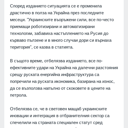
Според изданието ситуацията се е променила
драстично в полза на Украйна през последните
месеци. "Украинските въоръжени сили, все по-често
приемащи роботизирани и автоматизирани
технологии, забавиха настъплението на Русия до
кърваво пълзене и в много случаи дори си върнаха
територия", се казва в статията.
В същото време, отбелязва изданието, все по-
ефективните удари на Украйна на далечни разстояния
срещу руската енергийна инфраструктура са
попречили на руската икономика, базирана на износ,
да се възползва напълно от скоковете в цените на
петрола.
Отбелязва се, че в световен мащаб украинските
иновации и интеграция в отбранителния сектор са
спечелили на страната специален статут сред