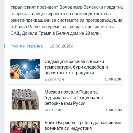
Украинският президент Володимир Зеленски повдигна
въпроса за лицензирането на производството на
ракети-прехващачи за системите за противовъздушна
отбрана Patriot по време на среща с президента на
САЩ Доналд Тръмп в Белия дом на 28 юли
Русия и Украйна
10.08.2026г.
Седмицата започва с високи
температури, бури следобед и
вероятност от градушки
БЪЛГАРИЯ
10.08.2026г.
Москва похвали Радев за
"сдържаната" и "рационална"
реторика към Русия
ИНТЕРВЮ
09.08.2026г.
Бойко Борисов: Трябва да развиваме
военната си индустрия