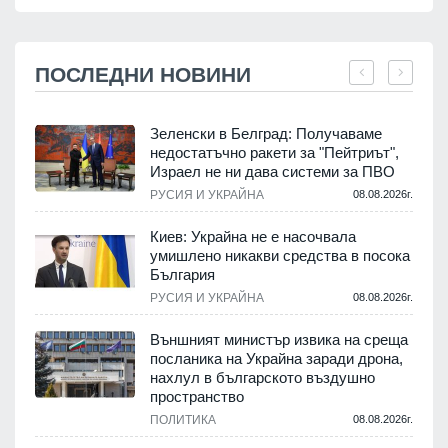
ПОСЛЕДНИ НОВИНИ
Зеленски в Белград: Получаваме
м
недостатъчно ракети за "Пейтриът",
Израел не ни дава системи за ПВО
.
РУСИЯ И УКРАЙНА
08.08.2026г.
е
Киев: Украйна не е насочвала
умишлено никакви средства в посока
България
.
РУСИЯ И УКРАЙНА
08.08.2026г.
Външният министър извика на среща
посланика на Украйна заради дрона,
нахлул в българското въздушно
пространство
.
ПОЛИТИКА
08.08.2026г.