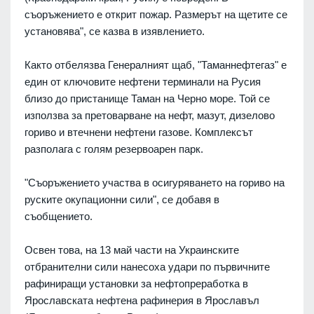
съоръжението е открит пожар. Размерът на щетите се
установява", се казва в изявлението.
Както отбелязва Генералният щаб, "Таманнефтегаз" е
един от ключовите нефтени терминали на Русия
близо до пристанище Таман на Черно море. Той се
използва за претоварване на нефт, мазут, дизелово
гориво и втечнени нефтени газове. Комплексът
разполага с голям резервоарен парк.
"Съоръжението участва в осигуряването на гориво на
руските окупационни сили", се добавя в
съобщението.
Освен това, на 13 май части на Украинските
отбранителни сили нанесоха удари по първичните
рафиниращи установки за нефтопреработка в
Ярославската нефтена рафинерия в Ярославъл