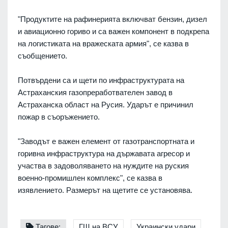
"Продуктите на рафинерията включват бензин, дизел
и авиационно гориво и са важен компонент в подкрепа
на логистиката на вражеската армия", се казва в
съобщението.
Потвърдени са и щети по инфраструктурата на
Астраханския газопреработвателен завод в
Астраханска област на Русия. Ударът е причинил
пожар в съоръжението.
"Заводът е важен елемент от газотранспортната и
горивна инфраструктура на държавата агресор и
участва в задоволяването на нуждите на руския
военно-промишлен комплекс", се казва в
изявлението. Размерът на щетите се установява.
Тагове:
ГЩ на ВСУ
Украински удари