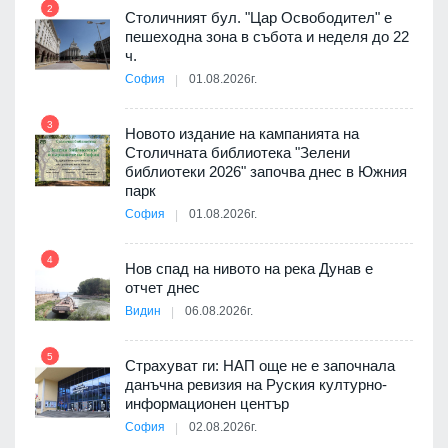
2
8
Столичният бул. "Цар Освободител" е
 няма
пешеходна зона в събота и неделя до 22
0 до
ч.
София
01.08.2026г.
9
3
Новото издание на кампанията на
Столичната библиотека "Зелени
я
библиотеки 2026" започва днес в Южния
парк
София
01.08.2026г.
10
4
3D
Нов спад на нивото на река Дунав е
а към
отчет днес
Видин
06.08.2026г.
11
5
Страхуват ги: НАП още не е започнала
ията
данъчна ревизия на Руския културно-
та за
информационен център
София
02.08.2026г.