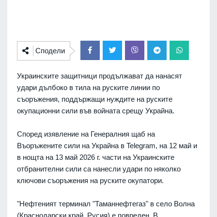
Сподели
Украинските защитници продължават да нанасят
удари дълбоко в тила на руските линии по
съоръжения, поддържащи нуждите на руските
окупационни сили във войната срещу Украйна.
Според изявление на Генералния щаб на
Въоръжените сили на Украйна в Telegram, на 12 май и
в нощта на 13 май 2026 г. части на Украинските
отбранителни сили са нанесли удари по няколко
ключови съоръжения на руските окупатори.
"Нефтеният терминал "Таманнефтегаз" в село Волна
(Краснодарски край, Русия) е повреден. В