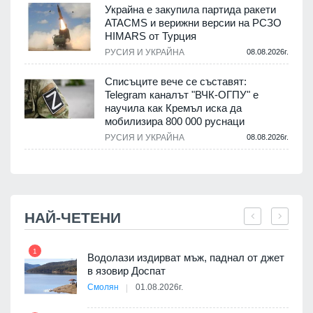
Украйна е закупила партида ракети
ATACMS и верижни версии на РСЗО
HIMARS от Турция
.
РУСИЯ И УКРАЙНА
08.08.2026г.
Списъците вече се съставят:
Telegram каналът "ВЧК-ОГПУ" е
научила как Кремъл иска да
.
мобилизира 800 000 руснаци
РУСИЯ И УКРАЙНА
08.08.2026г.
НАЙ-ЧЕТЕНИ
1
7
оведе
Водолази издирват мъж, паднал от джет
АЕЦ
в язовир Доспат
Смолян
01.08.2026г.