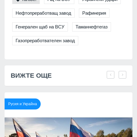
Нефтопреработващ завод
Рафинерия
Генерален щаб на ВСУ
Таманнефтегаз
Газопреработвателен завод
ВИЖТЕ ОЩЕ
Русия и Украйна