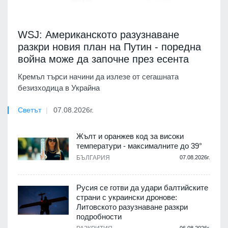
WSJ: Американското разузнаване
разкри новия план на Путин - поредна
война може да започне през есента
Кремъл търси начини да излезе от сегашната
безизходица в Украйна
Светът
07.08.2026г.
Жълт и оранжев код за високи
температури - максималните до 39°
БЪЛГАРИЯ
07.08.2026г.
Русия се готви да удари балтийските
страни с украински дронове:
Литовското разузнаване разкри
подробности