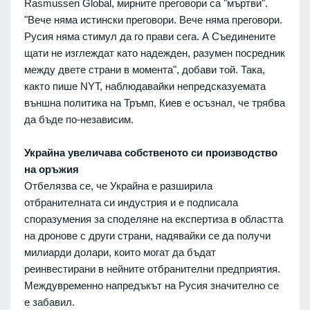
Rasmussen Global, мирните преговори са "мъртви".
"Вече няма истински преговори. Вече няма преговори.
Русия няма стимул да го прави сега. А Съединените
щати не изглеждат като надежден, разумен посредник
между двете страни в момента", добави той. Така,
както пише NYT, наблюдавайки непредсказуемата
външна политика на Тръмп, Киев е осъзнал, че трябва
да бъде по-независим.
Украйна увеличава собственото си производство
на оръжия
Отбелязва се, че Украйна е разширила
отбранителната си индустрия и е подписала
споразумения за споделяне на експертиза в областта
на дронове с други страни, надявайки се да получи
милиарди долари, които могат да бъдат
реинвестирани в нейните отбранителни предприятия.
Междувременно напредъкът на Русия значително се
е забавил.