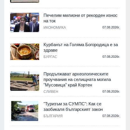
Печелим милиони от рекорден износ
,
на ток
о
ИКОНОМИКА
07.08.2026г.
.
Курбанът на Голяма Богородица е за
здраве
БУРГАС
07.08.2026г.
.
Продължават археологическите
проучвания на селищната могила
и
"Мусовица" край Кортен
а
СЛИВЕН
07.08.2026г.
"Туризъм за СУМПС": Как се
.
заобикаля българският закон
БЪЛГАРИЯ
07.08.2026г.
.