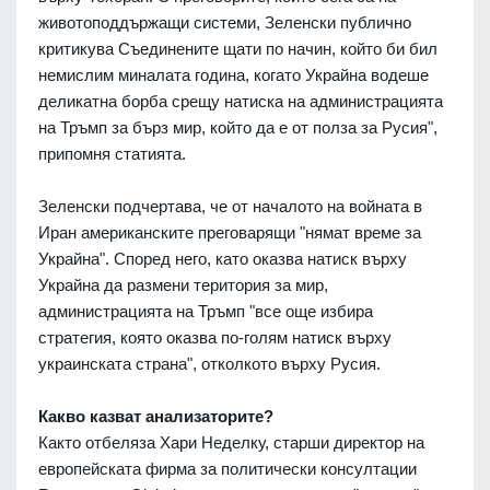
животоподдържащи системи, Зеленски публично
критикува Съединените щати по начин, който би бил
немислим миналата година, когато Украйна водеше
деликатна борба срещу натиска на администрацията
на Тръмп за бърз мир, който да е от полза за Русия",
припомня статията.
Зеленски подчертава, че от началото на войната в
Иран американските преговарящи "нямат време за
Украйна". Според него, като оказва натиск върху
Украйна да размени територия за мир,
администрацията на Тръмп "все още избира
стратегия, която оказва по-голям натиск върху
украинската страна", отколкото върху Русия.
Какво казват анализаторите?
Както отбеляза Хари Неделку, старши директор на
европейската фирма за политически консултации