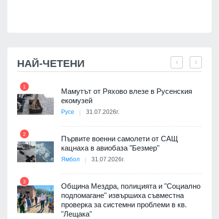
НАЙ-ЧЕТЕНИ
1
7
Мамутът от Ряхово влезе в Русенския
екомузей
Русе
31.07.2026г.
2
Първите военни самолети от САЩ
кацнаха в авиобаза "Безмер"
8
Ямбол
31.07.2026г.
 в
3
Община Мездра, полицията и "Социално
подпомагане" извършиха съвместна
проверка за системни проблеми в кв.
9
ойно
"Лещака"