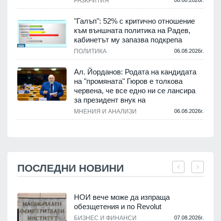
РАЗКРИТИЯ
06.08.2026г.
"Галъп": 52% с критично отношение
към външната политика на Радев,
кабинетът му запазва подкрепа
ПОЛИТИКА
06.08.2026г.
Ал. Йорданов: Родата на кандидата
на "промяната" Гюров е толкова
червена, че все едно ни се лансира
за президент внук на
МНЕНИЯ И АНАЛИЗИ
06.08.2026г.
ПОСЛЕДНИ НОВИНИ
НОИ вече може да изпраща
обезщетения и по Revolut
.
БИЗНЕС И ФИНАНСИ
07.08.2026г.