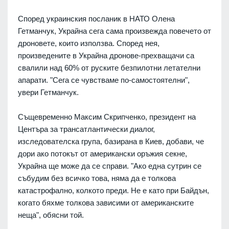
Според украинския посланик в НАТО Олена
Гетманчук, Украйна сега сама произвежда повечето от
дроновете, които използва. Според нея,
произведените в Украйна дронове-прехващачи са
свалили над 60% от руските безпилотни летателни
апарати. "Сега се чувстваме по-самостоятелни",
увери Гетманчук.
Същевременно Максим Скрипченко, президент на
Центъра за трансатлантически диалог,
изследователска група, базирана в Киев, добави, че
дори ако потокът от американски оръжия секне,
Украйна ще може да се справи. "Ако една сутрин се
събудим без всичко това, няма да е толкова
катастрофално, колкото преди. Не е като при Байдън,
когато бяхме толкова зависими от американските
неща", обясни той.