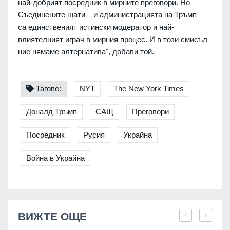
най-добрият посредник в мирните преговори. Но
Съединените щати – и администрацията на Тръмп –
са единственият истински модератор и най-
влиятелният играч в мирния процес. И в този смисъл
ние нямаме алтернатива", добави той.
Тагове:
NYT
The New York Times
Доналд Тръмп
САЩ
Преговори
Посредник
Русия
Украйна
Война в Украйна
ВИЖТЕ ОЩЕ