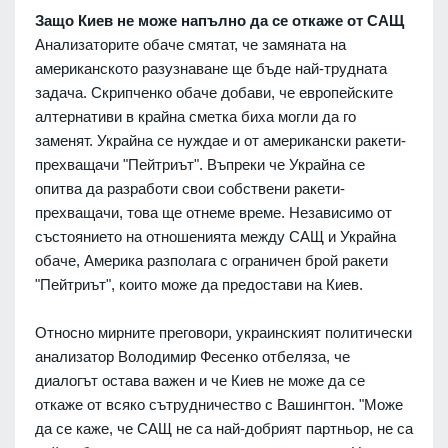
Защо Киев не може напълно да се откаже от САЩ
Анализаторите обаче смятат, че замяната на
американското разузнаване ще бъде най-трудната
задача. Скрипченко обаче добави, че европейските
алтернативи в крайна сметка биха могли да го
заменят. Украйна се нуждае и от американски ракети-
прехващачи "Пейтриът". Въпреки че Украйна се
опитва да разработи свои собствени ракети-
прехващачи, това ще отнеме време. Независимо от
състоянието на отношенията между САЩ и Украйна
обаче, Америка разполага с ограничен брой ракети
"Пейтриът", които може да предостави на Киев.
Относно мирните преговори, украинският политически
анализатор Володимир Фесенко отбеляза, че
диалогът остава важен и че Киев не може да се
откаже от всяко сътрудничество с Вашингтон. "Може
да се каже, че САЩ не са най-добрият партньор, не са