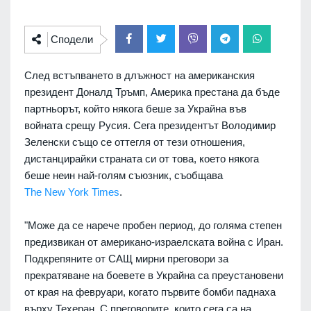
Сподели
След встъпването в длъжност на американския
президент Доналд Тръмп, Америка престана да бъде
партньорът, който някога беше за Украйна във
войната срещу Русия. Сега президентът Володимир
Зеленски също се оттегля от тези отношения,
дистанцирайки страната си от това, което някога
беше неин най-голям съюзник, съобщава
The New York Times
.
"Може да се нарече пробен период, до голяма степен
предизвикан от американо-израелската война с Иран.
Подкрепяните от САЩ мирни преговори за
прекратяване на боевете в Украйна са преустановени
от края на февруари, когато първите бомби паднаха
върху Техеран. С преговорите, които сега са на