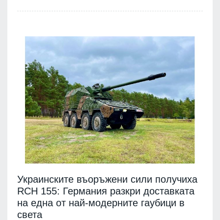
Украинските въоръжени сили получиха
RCH 155: Германия разкри доставката
на една от най-модерните гаубици в
света