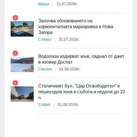
те
Враца
31.07.2026г.
4
Започва обновяването на
хоризонталната маркировка в Нова
10
оведе
Загора
АЕЦ
Сливен
31.07.2026г.
5
Водолази издирват мъж, паднал от джет
11
в язовир Доспат
 няма
Смолян
01.08.2026г.
0 до
6
Столичният бул. "Цар Освободител" е
12
пешеходна зона в събота и неделя до 22
ч.
София
01.08.2026г.
я