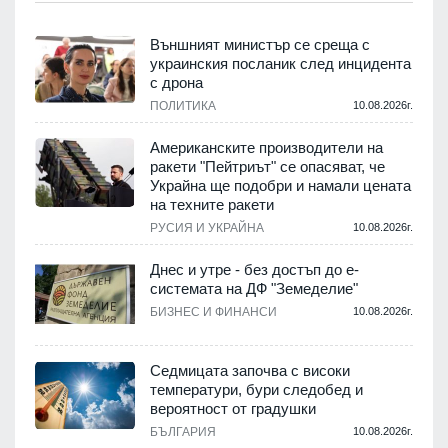
Външният министър се среща с
украинския посланик след инцидента
с дрона
.
ПОЛИТИКА
10.08.2026г.
Американските производители на
ракети "Пейтриът" се опасяват, че
Украйна ще подобри и намали цената
на техните ракети
.
РУСИЯ И УКРАЙНА
10.08.2026г.
Днес и утре - без достъп до е-
системата на ДФ "Земеделие"
у
БИЗНЕС И ФИНАНСИ
10.08.2026г.
.
Седмицата започва с високи
температури, бури следобед и
вероятност от градушки
БЪЛГАРИЯ
10.08.2026г.