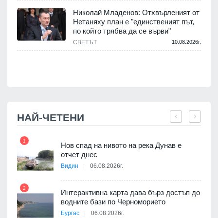
.
Николай Младенов: Отхвърленият от
Нетаняху план е "единственият път,
а
по който трябва да се върви"
СВЕТЪТ
10.08.2026г.
.
НАЙ-ЧЕТЕНИ
1
7
Нов спад на нивото на река Дунав е
я
отчет днес
Видин
06.08.2026г.
2
Интерактивна карта дава бърз достъп до
8
 на
водните бази по Черноморието
а, че
Бургас
06.08.2026г.