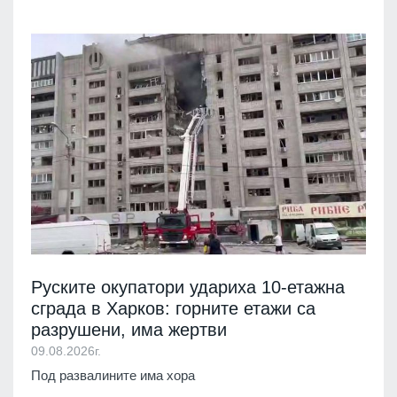
Руските окупатори удариха 10-етажна
сграда в Харков: горните етажи са
разрушени, има жертви
09.08.2026г.
Под развалините има хора