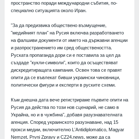
пространство поради международни събития, по-
специално ситуацията около Иран.
"За да предизвика обществено възмущение,
"медийният план" на Русия включва разработването
на фалшиви документи от името на държавни агенции
и разпространението им сред обществеността.
Руската пропаганда дори си е поставила за цел да
създаде "кукли-символи", които да осъществяват
дискредитиращата кампания. Освен това се правят
опити да се въвлекат бивши украински чиновници,
политически фигури и експерти в руските схеми.
Към днешна дата вече регистрираме първите опити на
Русия да действа по този нов сценарий, не само в
Украйна, но и в чужбина", добавя разузнавателната
агенция. Според украинското разузнаване, над 15
прокси медии, включително L'Antidiplomatico, Magyar
Nemzet, Prvni Zpravy и CZ24.news, може да са