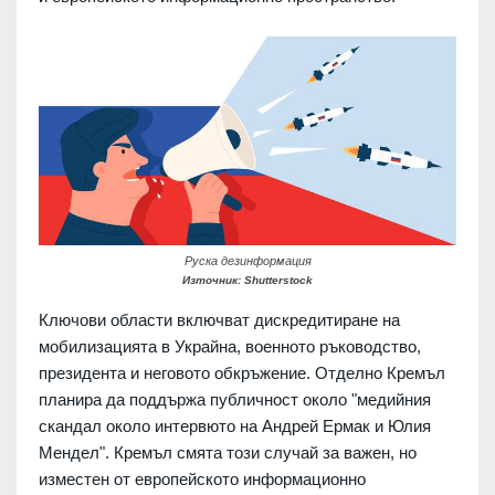
Руска дезинформация
Източник: Shutterstock
Ключови области включват дискредитиране на
мобилизацията в Украйна, военното ръководство,
президента и неговото обкръжение. Отделно Кремъл
планира да поддържа публичност около "медийния
скандал около интервюто на Андрей Ермак и Юлия
Мендел". Кремъл смята този случай за важен, но
изместен от европейското информационно