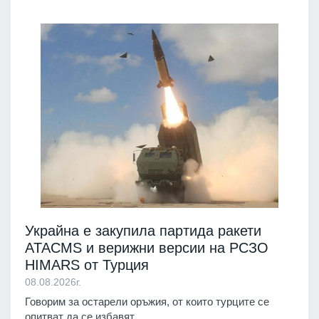
Украйна е закупила партида ракети
ATACMS и верижни версии на РСЗО
HIMARS от Турция
08.08.2026г.
Говорим за остарели оръжия, от които турците се
опитват да се избавят