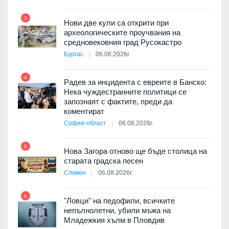
т
3
Нови две кули са открити при
археологическите проучвания на
9
средновековния град Русокастро
3D
Бургас
06.08.2026г.
а към
4
Радев за инцидента с евреите в Банско:
Нека чуждестранните политици се
10
запознаят с фактите, преди да
ията
коментират
та за
София-област
06.08.2026г.
5
Нова Загора отново ще бъде столица на
старата градска песен
11
оито
Сливен
06.08.2026г.
7
6
"Ловци" на педофили, всичките
непълнолетни, убили мъжа на
12
Младежкия хълм в Пловдив