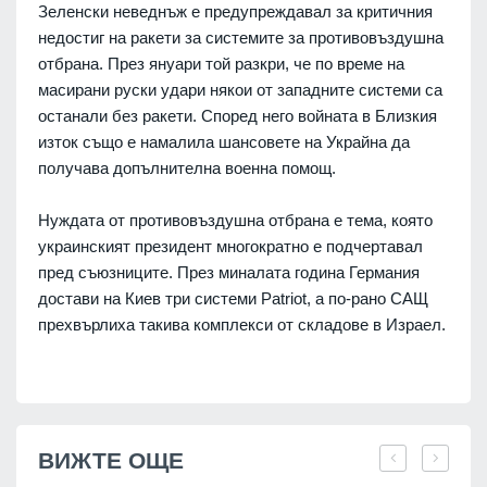
Зеленски неведнъж е предупреждавал за критичния
недостиг на ракети за системите за противовъздушна
отбрана. През януари той разкри, че по време на
масирани руски удари някои от западните системи са
останали без ракети. Според него войната в Близкия
изток също е намалила шансовете на Украйна да
получава допълнителна военна помощ.
Нуждата от противовъздушна отбрана е тема, която
украинският президент многократно е подчертавал
пред съюзниците. През миналата година Германия
достави на Киев три системи Patriot, а по-рано САЩ
прехвърлиха такива комплекси от складове в Израел.
ВИЖТЕ ОЩЕ