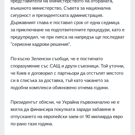
представители на Министерството на отбраната,
външното министерство, Съвета за национална
сигурност и президентската администрация.
Държавният глава е поставил срок от една седмица
за приключване на подготвителните процедури, като е
предупредил, че при липса на напредък ще последват
"сериозни кадрови решения".
По-късно Зеленски съобщи, че е постигнато
споразумение със САЩ и други съюзници. Той уточни,
че Киев е договорил с партньори да отстъпят мястото
си в списъка за доставка, тъй като чакането за
подобни комплекси обикновено отнема години.
Президентът обясни, че Украйна първоначално не е
могла да финансира покупката заради забавяне в
отпускането на европейски заем от 90 милиарда евро
по-рано тази година.