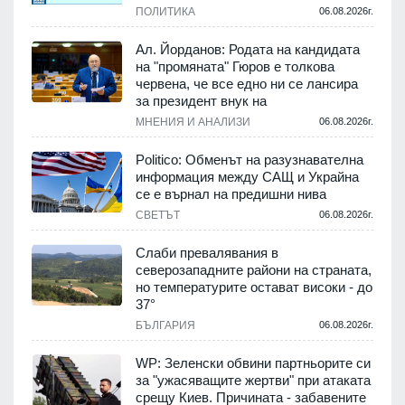
ПОЛИТИКА
06.08.2026г.
Ал. Йорданов: Родата на кандидата
на "промяната" Гюров е толкова
червена, че все едно ни се лансира
за президент внук на
МНЕНИЯ И АНАЛИЗИ
06.08.2026г.
Politico: Обменът на разузнавателна
информация между САЩ и Украйна
се е върнал на предишни нива
СВЕТЪТ
06.08.2026г.
Слаби превалявания в
северозападните райони на страната,
но температурите остават високи - до
37°
БЪЛГАРИЯ
06.08.2026г.
WP: Зеленски обвини партньорите си
за "ужасяващите жертви" при атаката
срещу Киев. Причината - забавените