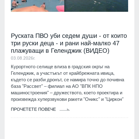
Руската ПВО уби седем души - от които
три руски деца - и рани най-малко 47
плажуващи в Геленджик (ВИДЕО)
03.08.2026г.
Курортното селище влиза в градския окръг на
Геленджик, а участъкът от крайбрежната ивица,
където се разби дронът, се намира точно до почивна
база "Рассвет" – филиал на АО "ВПК НПО
машиностроения" – дружеството, което проектира и
произвежда хуперзвукови ракети "Оникс" и "Циркон"
ПРОЧЕТЕТЕ ПОВЕЧЕ