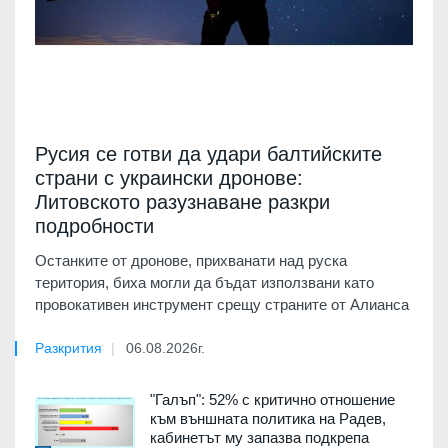
Русия се готви да удари балтийските
страни с украински дронове:
Литовското разузнаване разкри
подробности
Останките от дронове, прихванати над руска
територия, биха могли да бъдат използвани като
провокативен инструмент срещу страните от Алианса
Разкрития
06.08.2026г.
"Галъп": 52% с критично отношение
към външната политика на Радев,
кабинетът му запазва подкрепа