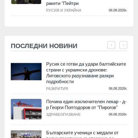
ракети "Пейтри
РУСИЯ И УКРАЙНА
06.08.2026г.
ПОСЛЕДНИ НОВИНИ
Русия се готви да удари балтийските
страни с украински дронове:
Литовското разузнаване разкри
подробности
.
РАЗКРИТИЯ
06.08.2026г.
Почина един изключителен лекар - д-
р Георги Поптодоров от "Пирогов"
.
ЗДРАВЕОПАЗВАНЕ
06.08.2026г.
,
Българските ученици с медали от