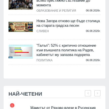
о
всяко престижно състезание до
момента
.
ОБРАЗОВАНИЕ И РЕЛИГИЯ
06.08.2026г.
Нова Загора отново ще бъде столица
на старата градска песен
СЛИВЕН
06.08.2026г.
.
"Галъп": 52% с критично отношение
и
към външната политика на Радев,
а
кабинетът му запазва подкрепа
ПОЛИТИКА
06.08.2026г.
.
НАЙ-ЧЕТЕНИ
1
7
Мамутът от Ряхово влезе в Русенския