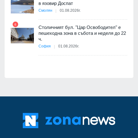
11
в язовир Доспат
е
Смолян
01.08.2026г.
6
Столичният бул. "Цар Освободител" е
12
пешеходна зона в събота и неделя до 22
ч.
я
София
01.08.2026г.