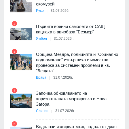
екомузей
Русе
31.07.2026г.
2
Първите военни самолети от САЩ
кацнаха в авиобаза "Безмер"
8
Ямбол
31.07.2026г.
 в
3
Община Мездра, полицията и "Социално
подпомагане" извършиха съвместна
проверка за системни проблеми в кв.
9
ойно
"Лещака"
те
Враца
31.07.2026г.
4
Започва обновяването на
хоризонталната маркировка в Нова
10
оведе
Загора
АЕЦ
Сливен
31.07.2026г.
5
Водолази издирват мъж, паднал от джет