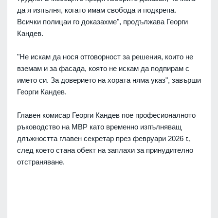
да я изпълня, когато имам свобода и подкрепа.
Всички полицаи го доказахме", продължава Георги
Кандев.
"Не искам да нося отговорност за решения, които не
вземам и за фасада, която не искам да подпирам с
името си. За доверието на хората няма указ", завърши
Георги Кандев.
Главен комисар Георги Кандев пое професионалното
ръководство на МВР като временно изпълняващ
длъжността главен секретар през февруари 2026 г.,
след което стана обект на заплахи за принудително
отстраняване.