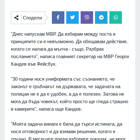
Сподели
"Днес напускам МВР. Да избирам между поста и
принципите си е невъзможно. Да обещавам действия,
когато се налага да мълча - също. Разбрах
посланието", написа главният секретар на МВР Георги
Кандев във Фейсбук.
"30 години нося униформата със съзнанието, че
законът е гръбнакът на държавата, че задачата на
полицая не е да е удобен, а да е полезен. Затова не
мога да бъда човекът, който просто ще гледа страшно
в камерите", написа още Кандев.
"Моята задача винаги е била да търся истината, да
нося отговорност и да вземам решения, когато е
трудно. В месеците преди изборите доказах, че мога