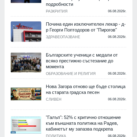
подробности
.
РАЗКРИТИЯ
06.08.2026г.
Почина един изключителен лекар - д-
р Георги Поптодоров от "Пирогов"
.
ЗДРАВЕОПАЗВАНЕ
06.08.2026г.
,
Българските ученици с медали от
о
всяко престижно състезание до
момента
.
ОБРАЗОВАНИЕ И РЕЛИГИЯ
06.08.2026г.
Нова Загора отново ще бъде столица
на старата градска песен
СЛИВЕН
06.08.2026г.
.
"Галъп": 52% с критично отношение
и
към външната политика на Радев,
а
кабинетът му запазва подкрепа
ПОЛИТИКА
06.08.2026г.