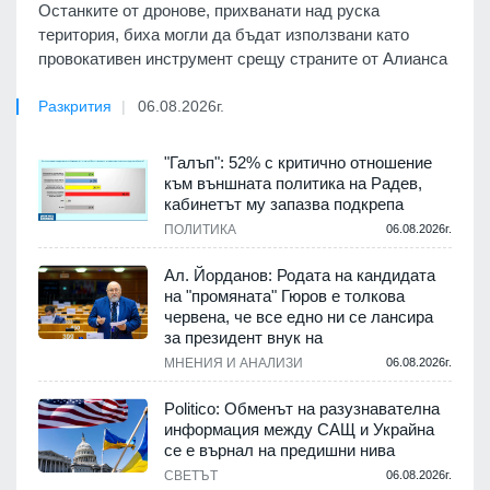
Останките от дронове, прихванати над руска
територия, биха могли да бъдат използвани като
провокативен инструмент срещу страните от Алианса
Разкрития
06.08.2026г.
"Галъп": 52% с критично отношение
към външната политика на Радев,
кабинетът му запазва подкрепа
ПОЛИТИКА
06.08.2026г.
Ал. Йорданов: Родата на кандидата
на "промяната" Гюров е толкова
червена, че все едно ни се лансира
за президент внук на
МНЕНИЯ И АНАЛИЗИ
06.08.2026г.
Politico: Обменът на разузнавателна
информация между САЩ и Украйна
се е върнал на предишни нива
СВЕТЪТ
06.08.2026г.