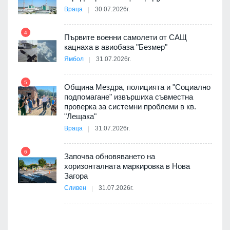
Враца
30.07.2026г.
4
елни
Първите военни самолети от САЩ
10
кацнаха в авиобаза "Безмер"
Ямбол
31.07.2026г.
5
Община Мездра, полицията и "Социално
ите
подпомагане" извършиха съвместна
проверка за системни проблеми в кв.
11
"Лещака"
Враца
31.07.2026г.
6
Започва обновяването на
хоризонталната маркировка в Нова
12
Загора
Сливен
31.07.2026г.