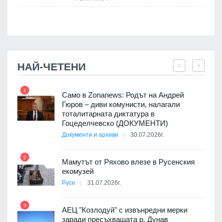
.
НАЙ-ЧЕТЕНИ
1
7
ала
Само в Zonanews: Родът на Андрей
о-
Гюров – диви комунисти, налагали
тоталитарната диктатура в
Гоцеделчевско (ДОКУМЕНТИ)
Документи и архиви
30.07.2026г.
8
а от
2
Мамутът от Ряхово влезе в Русенския
екомузей
Русе
31.07.2026г.
9
пост,
3
АЕЦ "Козлодуй" с извънредни мерки
заради пресъхващата р. Дунав