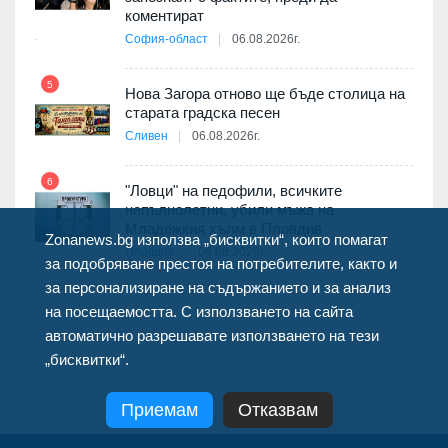
ията
коментират
та за
София-област
06.08.2026г.
5
11
Нова Загора отново ще бъде столица на
старата градска песен
оито
Сливен
06.08.2026г.
7
6
"Ловци" на педофили, всичките
непълнолетни, убили мъжа на
12
Младежкия хълм в Пловдив
Zonanews.bg използва „бисквитки“, които помагат
бва
Пловдив
06.08.2026г.
за подобряване престоя на потребителите, както и
за персонализиране на съдържанието и за анализ
на посещаемостта. С използването на сайта
автоматично разрешавате използването на тези
„бисквитки“.
Приемам
Отказвам