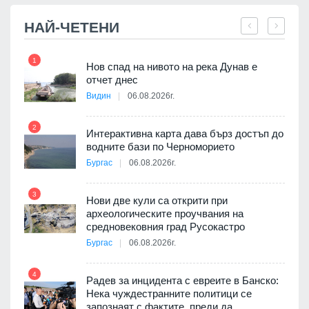
НАЙ-ЧЕТЕНИ
1
7
Нов спад на нивото на река Дунав е
я
отчет днес
Видин
06.08.2026г.
2
Интерактивна карта дава бърз достъп до
8
 на
водните бази по Черноморието
а, че
Бургас
06.08.2026г.
т
3
Нови две кули са открити при
археологическите проучвания на
9
средновековния град Русокастро
3D
Бургас
06.08.2026г.
а към
4
Радев за инцидента с евреите в Банско:
10
Нека чуждестранните политици се
запознаят с фактите, преди да