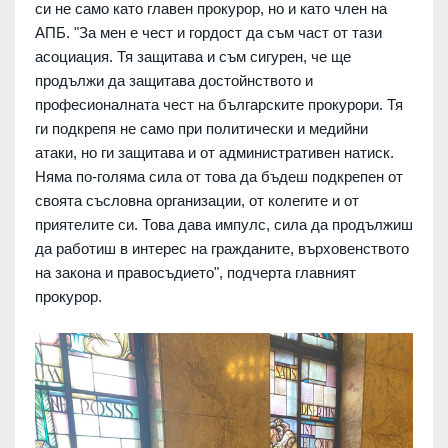
си не само като главен прокурор, но и като член на
АПБ. "За мен е чест и гордост да съм част от тази
асоциация. Тя защитава и съм сигурен, че ще
продължи да защитава достойнството и
професионалната чест на българските прокурори. Тя
ги подкрепя не само при политически и медийни
атаки, но ги защитава и от административен натиск.
Няма по-голяма сила от това да бъдеш подкрепен от
своята съсловна организации, от колегите и от
приятелите си. Това дава импулс, сила да продължиш
да работиш в интерес на гражданите, върховенството
на закона и правосъдието", подчерта главният
прокурор.