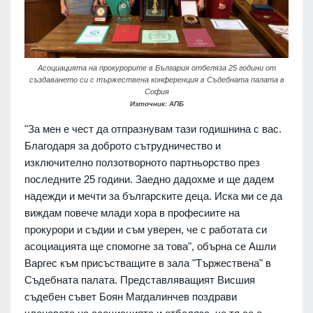
Асоциацията на прокурорите в България отбеляза 25 години от
създаването си с тържествена конференция в Съдебната палата в
София
Източник: АПБ
"За мен е чест да отпразнувам тази годишнина с вас.
Благодаря за доброто сътрудничество и
изключително ползотворното партньорство през
последните 25 години. Заедно дадохме и ще дадем
надежди и мечти за българските деца. Иска ми се да
виждам повече млади хора в професиите на
прокурори и съдии и съм уверен, че с работата си
асоциацията ще спомогне за това", обърна се Ашли
Варгес към присъстващите в зала "Тържествена" в
Съдебната палата. Представляващият Висшия
съдебен съвет Боян Магдалинчев поздрави