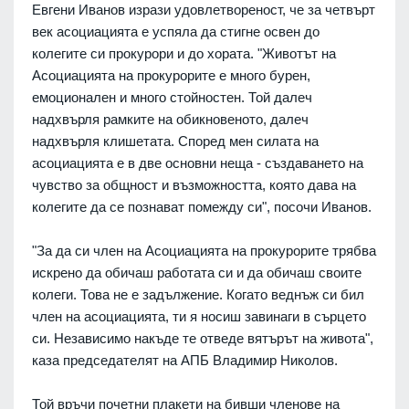
Евгени Иванов изрази удовлетвореност, че за четвърт
век асоциацията е успяла да стигне освен до
колегите си прокурори и до хората. "Животът на
Асоциацията на прокурорите е много бурен,
емоционален и много стойностен. Той далеч
надхвърля рамките на обикновеното, далеч
надхвърля клишетата. Според мен силата на
асоциацията е в две основни неща - създаването на
чувство за общност и възможността, която дава на
колегите да се познават помежду си", посочи Иванов.
"За да си член на Асоциацията на прокурорите трябва
искрено да обичаш работата си и да обичаш своите
колеги. Това не е задължение. Когато веднъж си бил
член на асоциацията, ти я носиш завинаги в сърцето
си. Независимо накъде те отведе вятърът на живота",
каза председателят на АПБ Владимир Николов.
Той връчи почетни плакети на бивши членове на