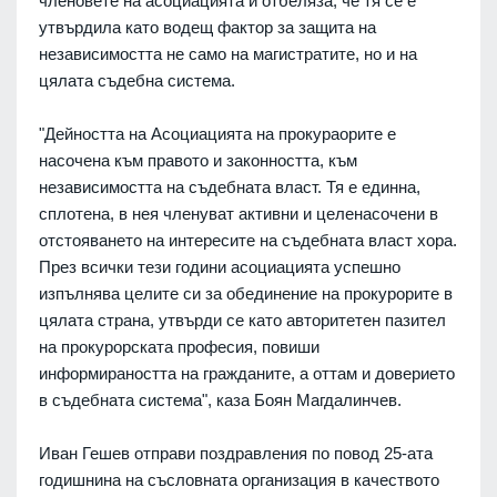
членовете на асоциацията и отбеляза, че тя се е
утвърдила като водещ фактор за защита на
независимостта не само на магистратите, но и на
цялата съдебна система.
"Дейността на Асоциацията на прокураорите е
насочена към правото и законността, към
независимостта на съдебната власт. Тя е единна,
сплотена, в нея членуват активни и целенасочени в
отстояването на интересите на съдебната власт хора.
През всички тези години асоциацията успешно
изпълнява целите си за обединение на прокурорите в
цялата страна, утвърди се като авторитетен пазител
на прокурорската професия, повиши
информираността на гражданите, а оттам и доверието
в съдебната система", каза Боян Магдалинчев.
Иван Гешев отправи поздравления по повод 25-ата
годишнина на съсловната организация в качеството