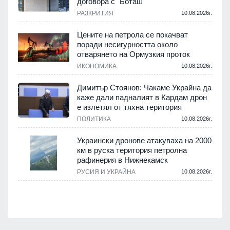
с
договора с "Боташ"
РАЗКРИТИЯ
10.08.2026г.
.
Цените на петрола се покачват
поради несигурността около
отварянето на Ормузкия проток
ИКОНОМИКА
10.08.2026г.
.
Димитър Стоянов: Чакаме Украйна да
каже дали падналият в Кардам дрон
е излетял от тяхна територия
ПОЛИТИКА
10.08.2026г.
.
Украински дронове атакуваха на 2000
км в руска територия петролна
рафинерия в Нижнекамск
а
РУСИЯ И УКРАЙНА
10.08.2026г.
.