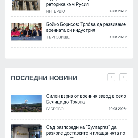
реторика към Русия
ИНТЕРВЮ
09.08.2026г.
Бойко Борисов: Трябва да развиваме
военната си индустрия
ТЪРГОВИЩЕ
09.08.2026г.
ПОСЛЕДНИ НОВИНИ
Силен взрив от военния завод в село
Белица до Трявна
.
ГАБРОВО
10.08.2026г.
Съд разпореди на "Булгаргаз" да
разкрие доставките и плащанията по