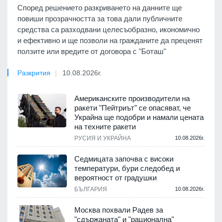
Според решението разкриването на данните ще
повиши прозрачността за това дали публичните
средства са разходвани целесъобразно, икономично
и ефективно и ще позволи на гражданите да преценят
ползите или вредите от договора с "Боташ"
Разкрития
10.08.2026г.
Американските производители на
ракети "Пейтриът" се опасяват, че
Украйна ще подобри и намали цената
на техните ракети
РУСИЯ И УКРАЙНА
10.08.2026г.
Седмицата започва с високи
температури, бури следобед и
вероятност от градушки
БЪЛГАРИЯ
10.08.2026г.
Москва похвали Радев за
"сдържаната" и "рационална"