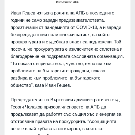
Източник: АПБ
Иван Гешев изтъкна ролята на АПБ в последните
години не само заради предизвикателствата,
произтичащи от пандемията от COVID-19, а и заради
безпрецедентния политически натиск, на който
прокуратурата и съдебната власт са подложени. Той
посочи, че прокуратурата е изключително сплотена и
благодарение на подкрепата съсловната организация.
"Тя показа съпричастност, чувство, емпатия към
проблемите на българските граждани, показа
разбиране към проблемите на българското
общество", каза Иван Гешев.
Председателят на Върховния административен съд
Георги Чолаков призова членовете на АПБ да
продължават да работят със същия хъс и енергия за
отстояване правата на прокурорите. "Асоциацията
вече е в най-хубавата си възраст, в която се