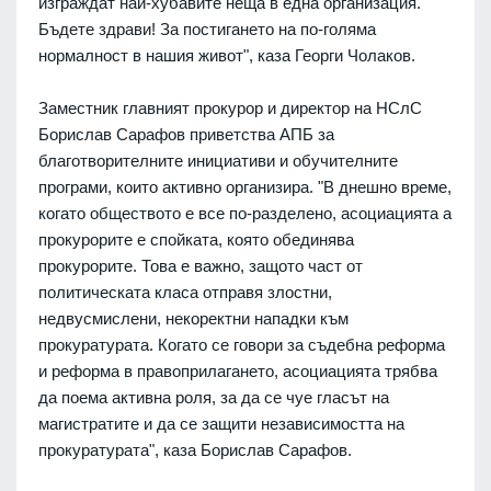
изграждат най-хубавите неща в една организация.
Бъдете здрави! За постигането на по-голяма
нормалност в нашия живот", каза Георги Чолаков.
Заместник главният прокурор и директор на НСлС
Борислав Сарафов приветства АПБ за
благотворителните инициативи и обучителните
програми, които активно организира. "В днешно време,
когато обществото е все по-разделено, асоциацията а
прокурорите е спойката, която обединява
прокурорите. Това е важно, защото част от
политическата класа отправя злостни,
недвусмислени, некоректни нападки към
прокуратурата. Когато се говори за съдебна реформа
и реформа в правоприлагането, асоциацията трябва
да поема активна роля, за да се чуе гласът на
магистратите и да се защити независимостта на
прокуратурата", каза Борислав Сарафов.