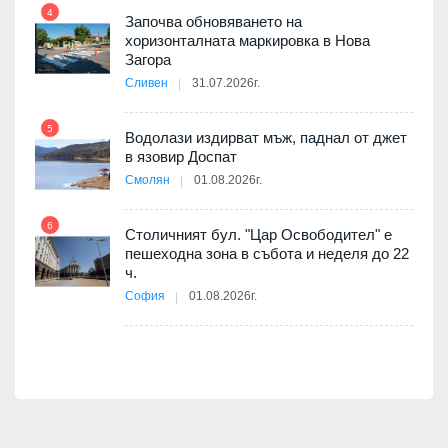
4
Започва обновяването на
хоризонталната маркировка в Нова
10
оведе
Загора
АЕЦ
Сливен
31.07.2026г.
5
Водолази издирват мъж, паднал от джет
11
в язовир Доспат
е
Смолян
01.08.2026г.
6
Столичният бул. "Цар Освободител" е
12
пешеходна зона в събота и неделя до 22
ч.
я
София
01.08.2026г.