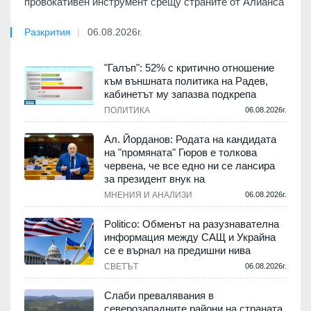
провокативен инструмент срещу страните от Алианса
Разкрития
06.08.2026г.
"Галъп": 52% с критично отношение
към външната политика на Радев,
кабинетът му запазва подкрепа
ПОЛИТИКА
06.08.2026г.
Ал. Йорданов: Родата на кандидата
на "промяната" Гюров е толкова
червена, че все едно ни се лансира
за президент внук на
МНЕНИЯ И АНАЛИЗИ
06.08.2026г.
Politico: Обменът на разузнавателна
информация между САЩ и Украйна
се е върнал на предишни нива
СВЕТЪТ
06.08.2026г.
Слаби превалявания в
северозападните райони на страната,