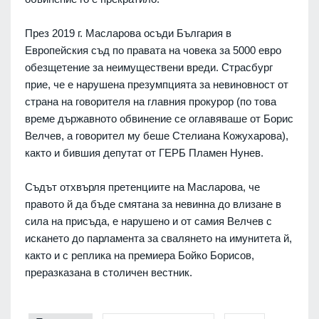
През 2019 г. Масларова осъди България в
Европейския съд по правата на човека за 5000 евро
обезщетение за неимуществени вреди. Страсбург
прие, че е нарушена презумпцията за невиновност от
страна на говорителя на главния прокурор (по това
време държавното обвинение се оглавяваше от Борис
Велчев, а говорител му беше Стелиана Кожухарова),
както и бившия депутат от ГЕРБ Пламен Нунев.
Съдът отхвърля претенциите на Масларова, че
правото й да бъде смятана за невинна до влизане в
сила на присъда, е нарушено и от самия Велчев с
искането до парламента за свалянето на имунитета й,
както и с реплика на премиера Бойко Борисов,
преразказана в столичен вестник.