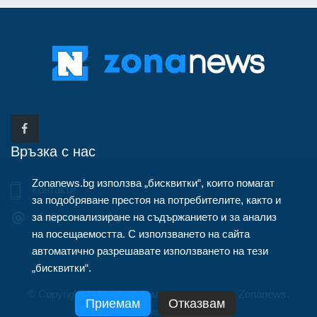
Връзка с нас
Zonanews.bg използва „бисквитки“, които помагат
Контакти
за подобряване престоя на потребителите, както и
за персонализиране на съдържанието и за анализ
info@zonanews.bg
на посещаемостта. С използването на сайта
автоматично разрешавате използването на тези
„бисквитки“.
© Copyright 2020, Информационна агенция Zonanews.
Приемам
Отказвам
Всички права запазени.