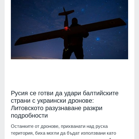
Русия се готви да удари балтийските
страни с украински дронове:
Литовското разузнаване разкри
подробности
Останките от дронове, прихванати над руска
територия, биха могли да бъдат използвани като