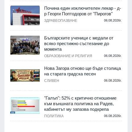
Почина един изключителен лекар - д-
р Георги Поптодоров от "Пирогов"
.
ЗДРАВЕОПАЗВАНЕ
06.08.2026г.
,
Българските ученици с медали от
о
всяко престижно състезание до
момента
.
ОБРАЗОВАНИЕ И РЕЛИГИЯ
06.08.2026г.
Нова Загора отново ще бъде столица
на старата градска песен
СЛИВЕН
06.08.2026г.
.
"Галъп": 52% с критично отношение
и
към външната политика на Радев,
а
кабинетът му запазва подкрепа
ПОЛИТИКА
06.08.2026г.
.