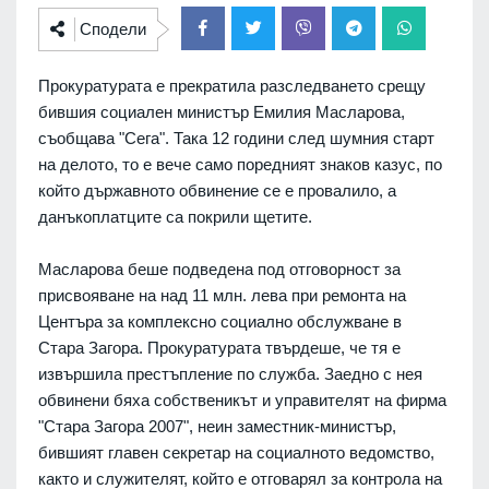
Сподели
Прокуратурата е прекратила разследването срещу
бившия социален министър Емилия Масларова,
съобщава "Сега". Така 12 години след шумния старт
на делото, то е вече само поредният знаков казус, по
който държавното обвинение се е провалило, а
данъкоплатците са покрили щетите.
Масларова беше подведена под отговорност за
присвояване на над 11 млн. лева при ремонта на
Центъра за комплексно социално обслужване в
Стара Загора. Прокуратурата твърдеше, че тя е
извършила престъпление по служба. Заедно с нея
обвинени бяха собственикът и управителят на фирма
"Стара Загора 2007", неин заместник-министър,
бившият главен секретар на социалното ведомство,
както и служителят, който е отговарял за контрола на