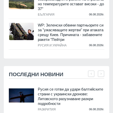
но температурите остават високи - до
37°
БЪЛГАРИЯ
06.08.2026г.
WP: Зеленски обвини партньорите си
за "ужасяващите жертви" при атаката
срещу Киев. Причината - забавените
ракети "Пейтри
РУСИЯ И УКРАЙНА
06.08.2026г.
ПОСЛЕДНИ НОВИНИ
Русия се готви да удари балтийските
страни с украински дронове:
Литовското разузнаване разкри
подробности
.
РАЗКРИТИЯ
06.08.2026г.