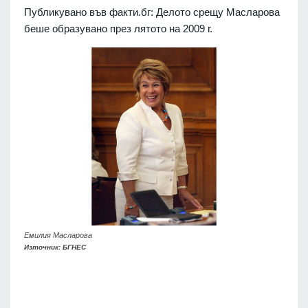
Публикувано във факти.бг: Делото срещу Масларова
беше образувано през лятото на 2009 г.
Емилия Масларова
Източник: БГНЕС