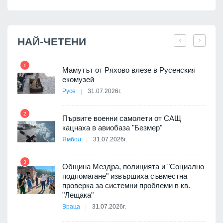
НАЙ-ЧЕТЕНИ
1
7
Мамутът от Ряхово влезе в Русенския
екомузей
Русе
31.07.2026г.
2
Първите военни самолети от САЩ
кацнаха в авиобаза "Безмер"
8
Ямбол
31.07.2026г.
 в
3
Община Мездра, полицията и "Социално
подпомагане" извършиха съвместна
проверка за системни проблеми в кв.
9
ойно
"Лещака"
те
Враца
31.07.2026г.