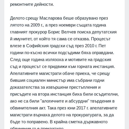
ремонтните дейности.
Делото срещу Масларова беше образувано през
лятото на 2009 г., а през ноември същата година
главният прокурор Борис Велчев поиска депутатския
й имунитет, от който тя сама се отказва. Процесът
влезе в Софийския градски съд през 2010 г. Пет
години по-късно всички подсъдими бяха оправдани.
След още година излязоха и мотивите на градския
съд и процесът се придвижи към горната инстанция.
Апелативните магистрати обаче приеха, че срещу
бившия социален министър има събрани годни
доказателства за извършени престъпления и
присъдите на втора инстанция биха били осъдителни,
ако не са били "алогичните и абсурдни" твърдения в
обвинителния акт. Така през юни 2017 г. апелативните
магистрати върнаха делото на прокуратурата, за да
бъде то поправено. В крайна сметка държавното
обвинение го е прекратило.