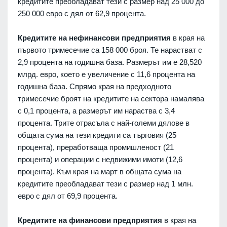
кредитите преобладават тези с размер над 25 000 до
250 000 евро с дял от 62,9 процента.
Кредитите на нефинансови предприятия
в края на
първото тримесечие са 158 000 броя. Те нарастват с
2,9 процента на годишна база. Размерът им е 28,520
млрд. евро, което е увеличение с 11,6 процента на
годишна база. Спрямо края на предходното
тримесечие броят на кредитите на сектора намалява
с 0,1 процента, а размерът им нараства с 3,4
процента. Трите отрасъла с най-големи дялове в
общата сума на тези кредити са търговия (25
процента), преработваща промишленост (21
процента) и операции с недвижими имоти (12,6
процента). Към края на март в общата сума на
кредитите преобладават тези с размер над 1 млн.
евро с дял от 69,9 процента.
Кредитите на финансови предприятия
в края на