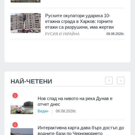
.
Руските окупатори удариха 10-
етажна сграда в Харков: горните
етажи са разрушени, има жертви
.
РУСИЯ И УКРАЙНА
09.08.2026г.
НАЙ-ЧЕТЕНИ
1
7
Нов спад на нивото на река Дунав е
я
отчет днес
Видин
06.08.2026г.
2
Интерактивна карта дава бърз достъп до
8
3D
водните бази по Черноморието