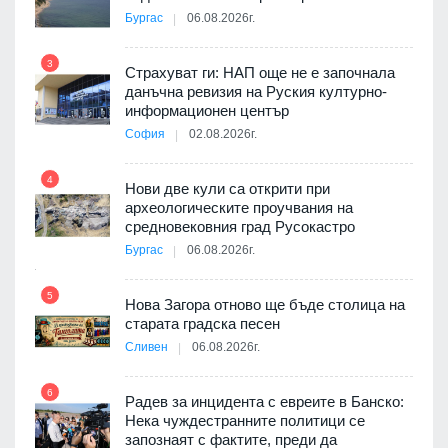
а към
Бургас
06.08.2026г.
3
Страхуват ги: НАП още не е започнала
данъчна ревизия на Руския културно-
9
 на
информационен център
а, че
София
02.08.2026г.
т
4
Нови две кули са открити при
археологическите проучвания на
10
средновековния град Русокастро
ията
Бургас
06.08.2026г.
та за
5
Нова Загора отново ще бъде столица на
старата градска песен
11
Сливен
06.08.2026г.
път в
6
 4
Радев за инцидента с евреите в Банско:
Нека чуждестранните политици се
запознаят с фактите, преди да