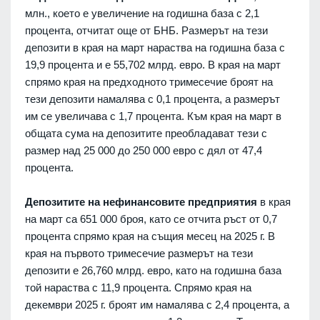
млн., което е увеличение на годишна база с 2,1
процента, отчитат още от БНБ. Размерът на тези
депозити в края на март нараства на годишна база с
19,9 процента и е 55,702 млрд. евро. В края на март
спрямо края на предходното тримесечие броят на
тези депозити намалява с 0,1 процента, а размерът
им се увеличава с 1,7 процента. Към края на март в
общата сума на депозитите преобладават тези с
размер над 25 000 до 250 000 евро с дял от 47,4
процента.
Депозитите на нефинансовите предприятия
в края
на март са 651 000 броя, като се отчита ръст от 0,7
процента спрямо края на същия месец на 2025 г. В
края на първото тримесечие размерът на тези
депозити е 26,760 млрд. евро, като на годишна база
той нараства с 11,9 процента. Спрямо края на
декември 2025 г. броят им намалява с 2,4 процента, а