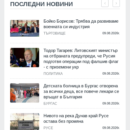
ПОСЛЕДНИ НОВИНИ
Бойко Борисов: Трябва да развиваме
военната си индустрия
.
ТЪРГОВИЩЕ
09.08.2026г.
Тодор Тагарев: Литовският министър
на отбраната предупреди, че Русия
т
подготвя операции под фалшив флаг
- с приземени укр
.
ПОЛИТИКА
09.08.2026г.
,
Детската болница в Бургас отворена
за всички деца, все повече лекари се
връщат в България
.
БУРГАС
09.08.2026г.
Нивото на река Дунав край Русе
остава без промяна
РУСЕ
09.08.2026г.