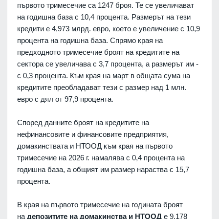
първото тримесечие са 1247 броя. Те се увеличават
на годишна база с 10,4 процента. Размерът на тези
кредити е 4,973 млрд. евро, което е увеличение с 10,9
процента на годишна база. Спрямо края на
предходното тримесечие броят на кредитите на
сектора се увеличава с 3,7 процента, а размерът им -
с 0,3 процента. Към края на март в общата сума на
кредитите преобладават тези с размер над 1 млн.
евро с дял от 97,9 процента.
Според данните броят на кредитите на
нефинансовите и финансовите предприятия,
домакинствата и НТООД към края на първото
тримесечие на 2026 г. намалява с 0,4 процента на
годишна база, а общият им размер нараства с 15,7
процента.
В края на първото тримесечие на годината броят
на
депозитите на домакинства и НТООД
е 9,178