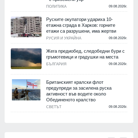
ПОЛИТИКА
09.08.2026г.
Руските окупатори удариха 10-
етажна сграда в Харков: горните
етажи са разрушени, има жертви
РУСИЯ И УКРАЙНА
09.08.2026г.
Жега предиобед, следобедни бури с
гръмотевици и градушки на места
БЪЛГАРИЯ
09.08.2026г.
Британският кралски флот
предупреди за засилена руска
активност във водите около
Обединеното кралство
СВЕТЪТ
09.08.2026г.