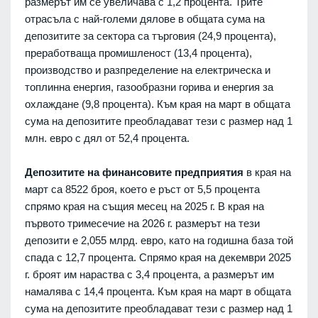
размерът им се увеличава с 1,2 процента. Трите
отрасъла с най-големи дялове в общата сума на
депозитите за сектора са търговия (24,9 процента),
преработваща промишленост (13,4 процента),
производство и разпределение на електрическа и
топлинна енергия, газообразни горива и енергия за
охлаждане (9,8 процента). Към края на март в общата
сума на депозитите преобладават тези с размер над 1
млн. евро с дял от 52,4 процента.
Депозитите на финансовите предприятия
в края на
март са 8522 броя, което е ръст от 5,5 процента
спрямо края на същия месец на 2025 г. В края на
първото тримесечие на 2026 г. размерът на тези
депозити е 2,055 млрд. евро, като на годишна база той
спада с 12,7 процента. Спрямо края на декември 2025
г. броят им нараства с 3,4 процента, а размерът им
намалява с 14,4 процента. Към края на март в общата
сума на депозитите преобладават тези с размер над 1