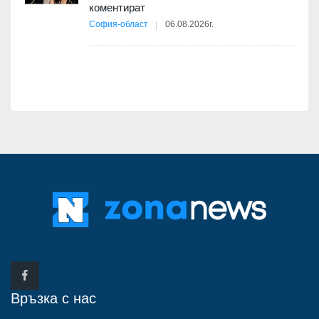
коментират
12
София-област
06.08.2026г.
д-р
Връзка с нас