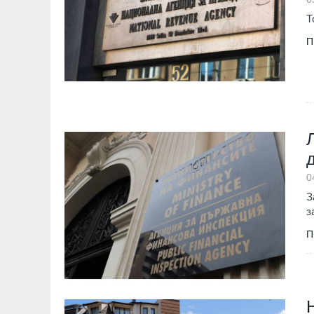
9
Т
Новото издание на
Столичната библио
П
библиотеки 2026" 
Южния парк
София
01.08.2026
10
Проект RESCALE щ
малки и средни пр
България и Сърбия
развитие на стойно
Бизнес и финанси
0
З
11
Общинският съвет 
з
одобри разкриване
П
служебни паркоме
Сливен
30.07.2026
12
The Times: Август 
превърне в най-"п