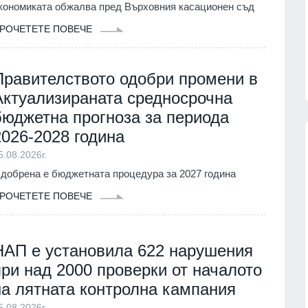
кономиката обжалва пред Върховния касационен съд
партньорите си за "ужасяващите
 фактите,
жертви" при атаката срещу Киев.
РОЧЕТЕТЕ ПОВЕЧЕ
Причината - забавените ракети
06.08.2026г.
"Пейтри
РУСИЯ И УКРАЙНА
06.08.2026г.
Правителството одобри промени в
Актуализираната средносрочна
бюджетна прогноза за периода
2026-2028 година
5.08.2026г.
добрена е бюджетната процедура за 2027 година
13
 мъж, паднал от
Страхуват ги: НАП още не е
РОЧЕТЕТЕ ПОВЕЧЕ
пат
започнала данъчна ревизия на
Руския културно-информационен
г.
център
София
02.08.2026г.
НАП е установила 622 нарушения
Цар Освободител"
в събота и неделя
при над 2000 проверки от началото
14
Нови осигурителни прагове и
на лятната контролна кампания
правила от 1 август
г.
Бизнес и финанси
01.08.2026г.
5.08.2026г.