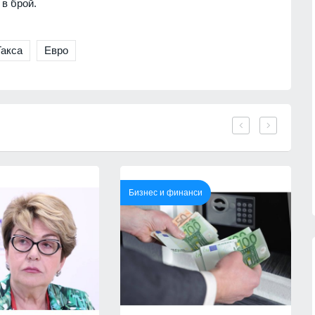
 в брой.
Такса
Евро
Бизнес и финанси
сичките
Politico: Обменът на
ъжа на
разузнавателна информация