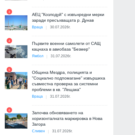
9
3
АЕЦ "Козлодуй" с извънредни мерки
заради пресъхващата р. Дунав
Враца
30.07.2026г.
4
Първите военни самолети от САЩ
10
кацнаха в авиобаза "Безмер"
Ямбол
31.07.2026г.
5
Община Мездра, полицията и
"Социално подпомагане" извършиха
съвместна проверка за системни
11
проблеми в кв. "Лещака"
на
Враца
31.07.2026г.
6
Започва обновяването на
хоризонталната маркировка в Нова
12
Загора
и
Сливен
31.07.2026г.