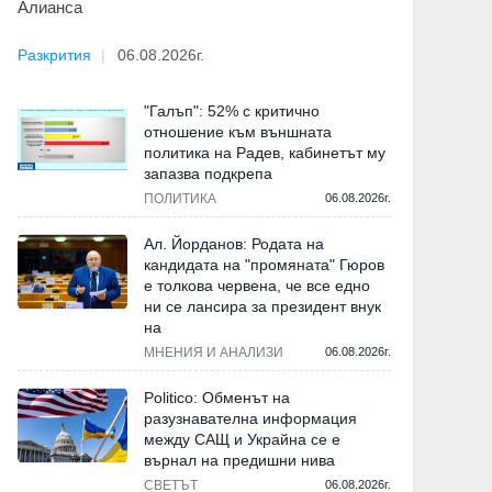
Алианса
Разкрития
06.08.2026г.
"Галъп": 52% с критично
отношение към външната
политика на Радев, кабинетът му
запазва подкрепа
ПОЛИТИКА
06.08.2026г.
Ал. Йорданов: Родата на
кандидата на "промяната" Гюров
е толкова червена, че все едно
ни се лансира за президент внук
на
МНЕНИЯ И АНАЛИЗИ
06.08.2026г.
Politico: Обменът на
разузнавателна информация
между САЩ и Украйна се е
върнал на предишни нива
СВЕТЪТ
06.08.2026г.