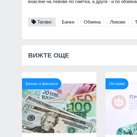
внасяне на левове по сметка, а други - и по обмяна
Тагове:
Банки
Обмяна
Левове
ВИЖТЕ ОЩЕ
Бизнес и финанси
Интервю
"Ловци" на педофили, в
непълнолетни, убили м