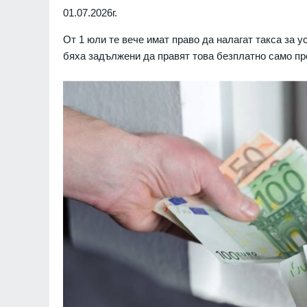
01.07.2026г.
От 1 юли те вече имат право да налагат такса за у
бяха задължени да правят това безплатно само пр