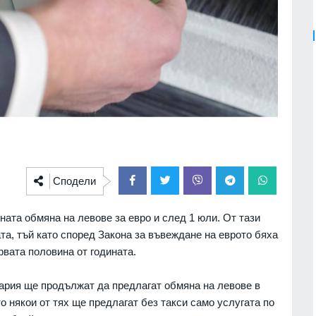
Сподели
ата обмяна на левове за евро и след 1 юли. От тази
ата, тъй като според Закона за въвеждане на еврото бяха
рвата половина от годината.
гария ще продължат да предлагат обмяна на левове в
о някои от тях ще предлагат без такси само услугата по