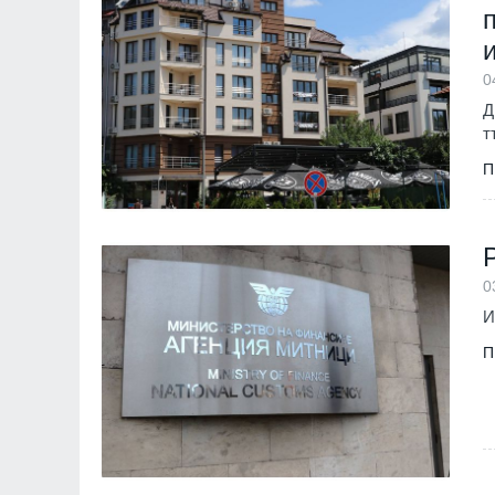
за Путин и Русия
Русия и Украйна
3
0
Д
т
П
0
И
П