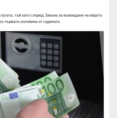
слугата, тъй като според Закона за въвеждане на еврото
ез първата половина от годината