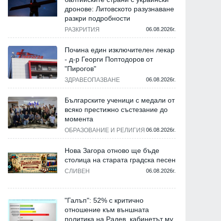
дронове: Литовското разузнаване
разкри подробности
Еврото е привлякло 7 пъти
Обменяме безплатно л
РАЗКРИТИЯ
06.08.2026г.
повече чужди инвестиции до
в банките до края на ю
април
Почина един изключителен лекар
01.06.2026г.
- д-р Георги Поптодоров от
22.06.2026г.
"Пирогов"
ЗДРАВЕОПАЗВАНЕ
06.08.2026г.
Българските ученици с медали от
всяко престижно състезание до
момента
ОБРАЗОВАНИЕ И РЕЛИГИЯ
06.08.2026г.
Нова Загора отново ще бъде
столица на старата градска песен
СЛИВЕН
06.08.2026г.
"Галъп": 52% с критично
отношение към външната
политика на Радев, кабинетът му