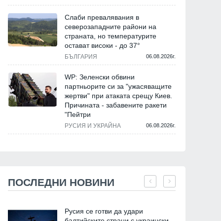
Слаби превалявания в
северозападните райони на
страната, но температурите
остават високи - до 37°
БЪЛГАРИЯ
06.08.2026г.
WP: Зеленски обвини
партньорите си за "ужасяващите
жертви" при атаката срещу Киев.
Причината - забавените ракети
"Пейтри
РУСИЯ И УКРАЙНА
06.08.2026г.
Икономика
Бизнес и финанси
ПОСЛЕДНИ НОВИНИ
Русия се готви да удари
балтийските страни с украински