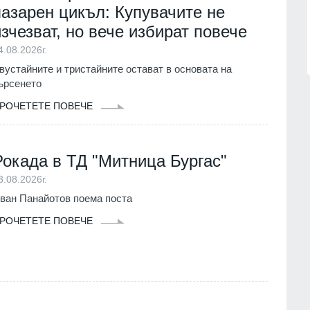
открили микрофон със SIM карта,
пазарен цикъл: Купувачите не
монтиран в разклонител
1.07.2026г.
изчезват, но вече избират повече
Велико Търново
31.07.2026г.
4.08.2026г.
вустайните и тристайните остават в основата на
ърсенето
РОЧЕТЕТЕ ПОВЕЧЕ
Рокада в ТД "Митница Бургас"
3.08.2026г.
ван Панайотов поема поста
РОЧЕТЕТЕ ПОВЕЧЕ