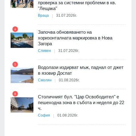
проверка за системни проблеми в кв.
9
ойно
"Лещака"
те
Враца
31.07.2026г.
4
Започва обновяването на
хоризонталната маркировка в Нова
10
оведе
Загора
АЕЦ
Сливен
31.07.2026г.
5
Водолази издирват мъж, паднал от джет
11
в язовир Доспат
 няма
Смолян
01.08.2026г.
0 до
6
Столичният бул. "Цар Освободител" е
12
пешеходна зона в събота и неделя до 22
ч.
София
01.08.2026г.
я