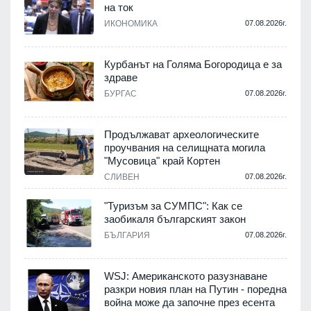
на ток
ИКОНОМИКА
07.08.2026г.
.
Курбанът на Голяма Богородица е за
и
здраве
а
БУРГАС
07.08.2026г.
.
Продължават археологическите
проучвания на селищната могила
"Мусовица" край Кортен
СЛИВЕН
07.08.2026г.
.
"Туризъм за СУМПС": Как се
заобикаля българският закон
БЪЛГАРИЯ
07.08.2026г.
.
WSJ: Американското разузнаване
разкри новия план на Путин - поредна
война може да започне през есента