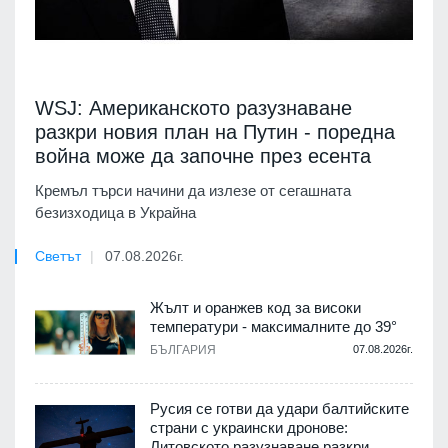
WSJ: Американското разузнаване
разкри новия план на Путин - поредна
война може да започне през есента
Кремъл търси начини да излезе от сегашната
безизходица в Украйна
Светът
07.08.2026г.
Жълт и оранжев код за високи
температури - максималните до 39°
БЪЛГАРИЯ
07.08.2026г.
Русия се готви да удари балтийските
страни с украински дронове:
Литовското разузнаване разкри