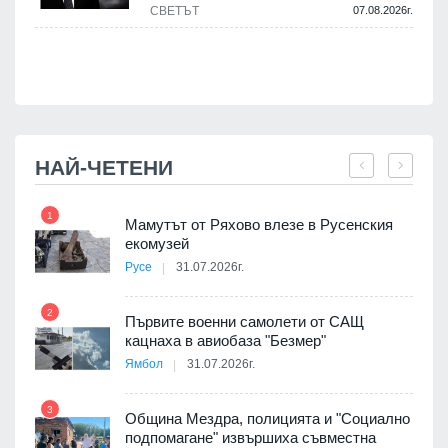
СВЕТЪТ
07.08.2026г.
.
НАЙ-ЧЕТЕНИ
1
7
Мамутът от Ряхово влезе в Русенския
екомузей
Русе
31.07.2026г.
2
Първите военни самолети от САЩ
кацнаха в авиобаза "Безмер"
8
Ямбол
31.07.2026г.
 в
3
Община Мездра, полицията и "Социално
подпомагане" извършиха съвместна