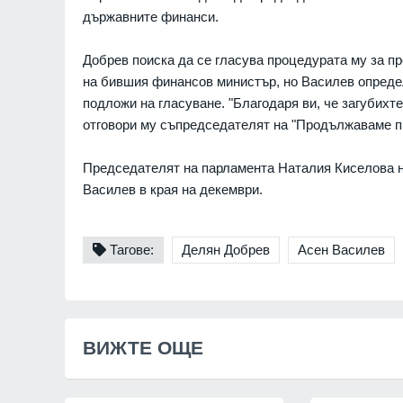
държавните финанси.
Добрев поиска да се гласува процедурата му за пр
на бившия финансов министър,
но Василев определ
подложи на гласуване. "Благодаря ви, че загубихте
отговори му съпредседателят на "Продължаваме п
Председателят на парламента Наталия Киселова н
Василев в края на декември.
Тагове:
Делян Добрев
Асен Василев
ВИЖТЕ ОЩЕ
"Ловци" на педофили, в
непълнолетни, убили м