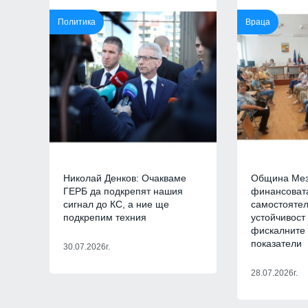
Младежкия хълм в Плов
Политика
Враца
ПЛОВДИВ
Интерактивна карта дав
достъп до водните бази
Черноморието
БУРГАС
Ал. Йорданов: Родата н
кандидата на "промянат
е толкова червена, че в
ни се лансира за презид
Николай Денков: Очакваме
Община Мез
на
ГЕРБ да подкрепят нашия
финансоват
МНЕНИЯ И АНАЛИЗИ
сигнал до КС, а ние ще
самостоятел
подкрепим техния
устойчивост
Нови две кули са открит
фискалните 
археологическите проуч
показатели
30.07.2026г.
средновековния град Ру
БУРГАС
28.07.2026г.
Радев за инцидента с е
Банско: Нека чуждестра