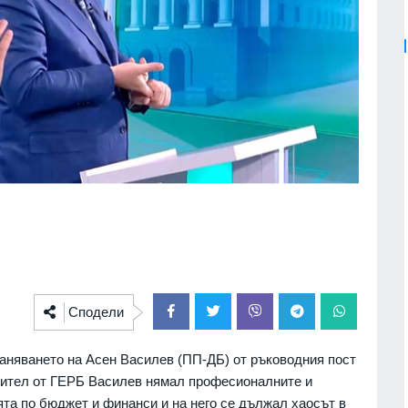
Сподели
аняването на Асен Василев (ПП-ДБ) от ръководния пост
вител от ГЕРБ Василев нямал професионалните и
та по бюджет и финанси и на него се дължал хаосът в