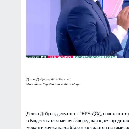
Делян Добрев и Асен Василев
Източник: Скрийншот видео кадър
Делян Добрев, депутат от ГЕРБ-ДСД, поиска отстр
в Бюджетната комисия. Според народния предста
морални качества да бъде председател на комисия