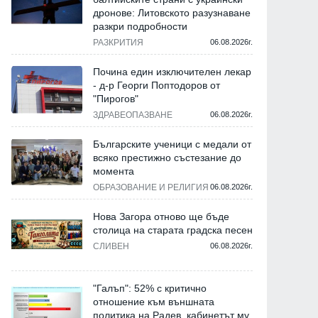
дронове: Литовското разузнаване
Варна
Политика
разкри подробности
РАЗКРИТИЯ
06.08.2026г.
Почина един изключителен лекар
- д-р Георги Поптодоров от
"Пирогов"
ЗДРАВЕОПАЗВАНЕ
06.08.2026г.
Българските ученици с медали от
всяко престижно състезание до
момента
Борисов във Варна: Бюджет
В дебат за бюджета
ОБРАЗОВАНИЕ И РЕЛИГИЯ
06.08.2026г.
2026 е пълен фалстарт,
"прогресивният" Прода
противоконституционен е, ще
обиди грозно Теменужк
Нова Загора отново ще бъде
сезираме КС (ВИДЕО)
Петкова
столица на старата градска песен
СЛИВЕН
06.08.2026г.
26.07.2026г.
23.07.2026г.
"Галъп": 52% с критично
отношение към външната
политика на Радев, кабинетът му