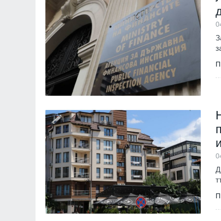
за Путин и Русия
Русия и Украйна
3
0
З
з
П
0
Д
т
П