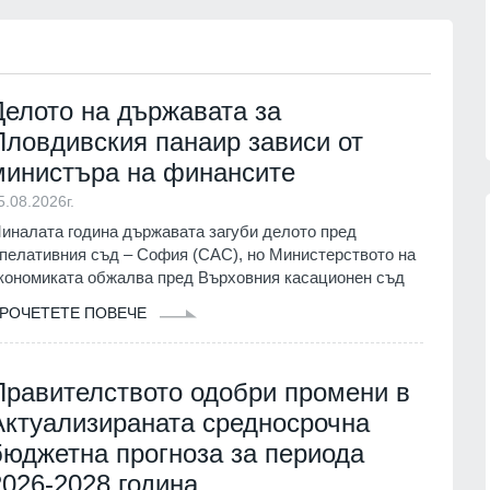
партньорите си за "ужасяващите
 фактите,
жертви" при атаката срещу Киев.
Причината - забавените ракети
06.08.2026г.
"Пейтри
Делото на държавата за
РУСИЯ И УКРАЙНА
06.08.2026г.
Пловдивския панаир зависи от
министъра на финансите
5.08.2026г.
иналата година държавата загуби делото пред
пелативния съд – София (САС), но Министерството на
кономиката обжалва пред Върховния касационен съд
13
 мъж, паднал от
Страхуват ги: НАП още не е
пат
започнала данъчна ревизия на
РОЧЕТЕТЕ ПОВЕЧЕ
Руския културно-информационен
г.
център
София
02.08.2026г.
Правителството одобри промени в
Цар Освободител"
Актуализираната средносрочна
в събота и неделя
14
Нови осигурителни прагове и
бюджетна прогноза за периода
правила от 1 август
г.
2026-2028 година
Бизнес и финанси
01.08.2026г.