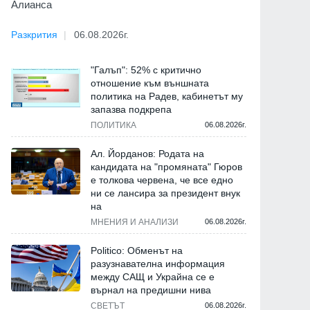
Алианса
Разкрития
06.08.2026г.
"Галъп": 52% с критично
отношение към външната
политика на Радев, кабинетът му
запазва подкрепа
ПОЛИТИКА
06.08.2026г.
Ал. Йорданов: Родата на
кандидата на "промяната" Гюров
е толкова червена, че все едно
ни се лансира за президент внук
на
МНЕНИЯ И АНАЛИЗИ
06.08.2026г.
Politico: Обменът на
разузнавателна информация
между САЩ и Украйна се е
върнал на предишни нива
СВЕТЪТ
06.08.2026г.