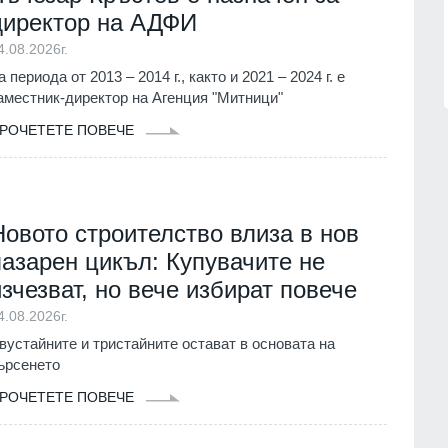
открили микрофон със SIM карта,
директор на АДФИ
монтиран в разклонител
1.07.2026г.
Велико Търново
31.07.2026г.
4.08.2026г.
а периода от 2013 – 2014 г., както и 2021 – 2024 г. е
аместник-директор на Агенция "Митници"
РОЧЕТЕТЕ ПОВЕЧЕ
Новото строителство влиза в нов
пазарен цикъл: Купувачите не
изчезват, но вече избират повече
4.08.2026г.
вустайните и тристайните остават в основата на
ърсенето
РОЧЕТЕТЕ ПОВЕЧЕ