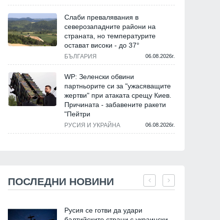
Слаби превалявания в
северозападните райони на
страната, но температурите
остават високи - до 37°
БЪЛГАРИЯ
06.08.2026г.
WP: Зеленски обвини
партньорите си за "ужасяващите
жертви" при атаката срещу Киев.
Причината - забавените ракети
"Пейтри
РУСИЯ И УКРАЙНА
06.08.2026г.
ПОСЛЕДНИ НОВИНИ
Русия се готви да удари
балтийските страни с украински