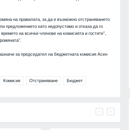
омяна на правилата, за да е възможно отстраняването
и предложението като недопустимо и отказа да го
 времето на всички членове на комисията и гостите",
ромяната".
азначи за председател на бюджетната комисия Асен
Комисия
Отстраняване
Бюджет
сичките
Politico: Обменът на
ъжа на
разузнавателна информация