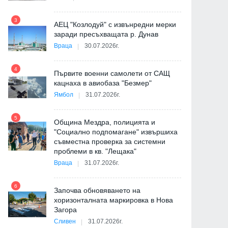
9
3
АЕЦ "Козлодуй" с извънредни мерки
заради пресъхващата р. Дунав
Враца
30.07.2026г.
4
Първите военни самолети от САЩ
10
кацнаха в авиобаза "Безмер"
Ямбол
31.07.2026г.
5
Община Мездра, полицията и
"Социално подпомагане" извършиха
съвместна проверка за системни
11
проблеми в кв. "Лещака"
на
Враца
31.07.2026г.
6
Започва обновяването на
хоризонталната маркировка в Нова
12
Загора
и
Сливен
31.07.2026г.