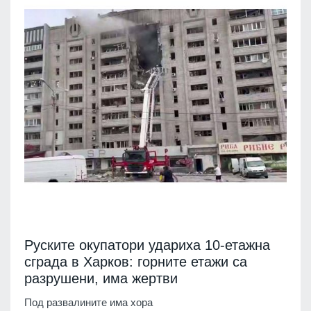
Руските окупатори удариха 10-етажна
сграда в Харков: горните етажи са
разрушени, има жертви
Под развалините има хора