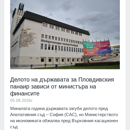
Делото на държавата за Пловдивския
панаир зависи от министъра на
финансите
05.08.2026г.
Миналата година държавата загуби делото пред
Апелативния съд – София (САС), но Министерството
на икономиката обжалва пред Върховния касационен
съд