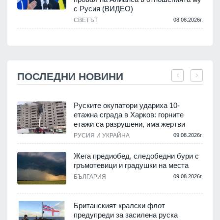
с Русия (ВИДЕО)
СВЕТЪТ
08.08.2026г.
ПОСЛЕДНИ НОВИНИ
Руските окупатори удариха 10-
етажна сграда в Харков: горните
етажи са разрушени, има жертви
.
РУСИЯ И УКРАЙНА
09.08.2026г.
Жега предиобед, следобедни бури с
гръмотевици и градушки на места
.
БЪЛГАРИЯ
09.08.2026г.
Британският кралски флот
предупреди за засилена руска