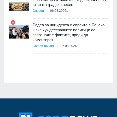
старата градска песен
Сливен
06.08.2026г.
11
път в
6
 4
Радев за инцидента с евреите в Банско:
Нека чуждестранните политици се
запознаят с фактите, преди да
коментират
12
София-област
06.08.2026г.
оито
7