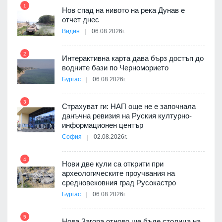
1
7
Нов спад на нивото на река Дунав е
я
отчет днес
Видин
06.08.2026г.
2
Интерактивна карта дава бърз достъп до
8
3D
водните бази по Черноморието
а към
Бургас
06.08.2026г.
3
Страхуват ги: НАП още не е започнала
данъчна ревизия на Руския културно-
9
ията
информационен център
та за
София
02.08.2026г.
4
Нови две кули са открити при
археологическите проучвания на
 на
средновековния град Русокастро
10
а, че
Бургас
06.08.2026г.
т
5
Нова Загора отново ще бъде столица на