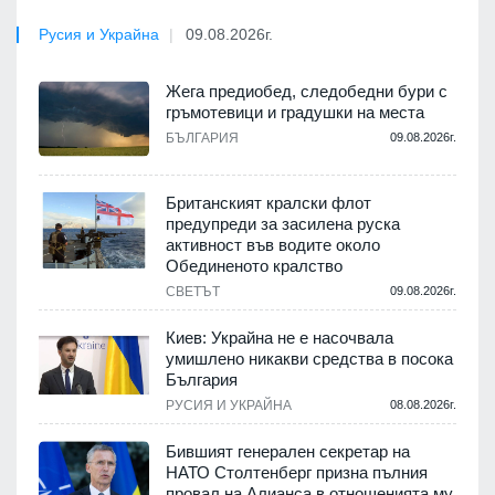
Русия и Украйна
09.08.2026г.
Жега предиобед, следобедни бури с
гръмотевици и градушки на места
БЪЛГАРИЯ
09.08.2026г.
Британският кралски флот
предупреди за засилена руска
активност във водите около
Обединеното кралство
СВЕТЪТ
09.08.2026г.
Киев: Украйна не е насочвала
умишлено никакви средства в посока
България
РУСИЯ И УКРАЙНА
08.08.2026г.
Бившият генерален секретар на
НАТО Столтенберг призна пълния
провал на Алианса в отношенията му