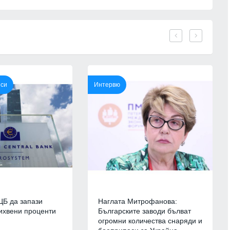
план за
корабоплавателния път в българск
 за 2027 година
участък на р. Дунав
г.
Русе
03.08.2026г.
14
ергетиката ще
Основоположник на съвременното
ик работно
3D компютърно зрение се
"Козлодуй"
присъединява към INSAIT
нси
Интервю
.
София
03.08.2026г.
15
" представи
Регулаторната комисия за
 на една от най-
съобщенията иска проверка на
лорни сцени в
"Еконт" от Комисията за
потребителите заради нови цени
.
Икономика
03.08.2026г.
16
ампания за
Ал. Йорданов: Родата на кандидат
а електронното
на "промяната" Гюров е толкова
ЦБ да запази
Наглата Митрофанова:
а мобилното
червена, че все едно ни се лансир
ихвени проценти
Българските заводи бълват
ве ще се проведе
за президент внук на
огромни количества снаряди и
Мнения и анализи
06.08.2026г.