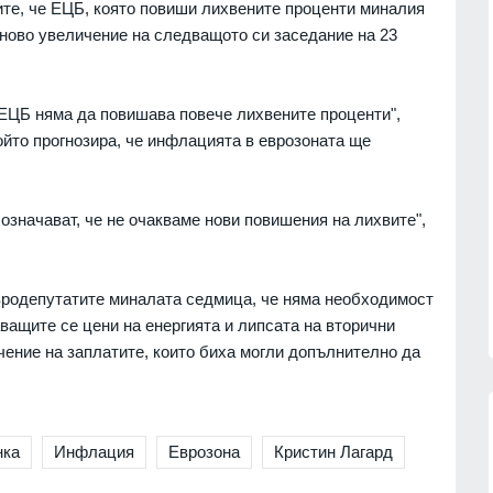
те, че ЕЦБ, която повиши лихвените проценти миналия
скролване
е ново увеличение на следващото си заседание на 23
БЪЛГАРИЯ
07.08.2026г.
е има има
на
Прокуратурата повдигна
3, №15 и
обвинение на областния лидер
е ЕЦБ няма да повишава повече лихвените проценти",
на ДПС в Бургас Христо Широков
08.08.2026г.
ойто прогнозира, че инфлацията в еврозоната ще
БУРГАС
07.08.2026г.
а на
Заповядайте на традиционния
празник на село Оселна
 Франк
значават, че не очакваме нови повишения на лихвите",
ана
ВРАЦА
07.08.2026г.
08.08.2026г.
вродепутатите миналата седмица, че няма необходимост
аващите се цени на енергията и липсата на вторични
чение на заплатите, които биха могли допълнително да
нка
Инфлация
Еврозона
Кристин Лагард
13
ници в Балчик ще
Описаха състоянието на