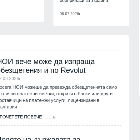
боеприпаси за Украйна
.
17
08.07.2026г.
Актуална информация относно
ли, всичките
състоянието на корабоплавателни
или мъжа на
път в българския участък на р. Дун
 Пловдив
към 4 август 2026 годи
6г.
Русе
04.08.2026г.
18
я" и АМ "Струма"
Почина един изключителен лекар -
НОИ вече може да изпраща
 тежки камиони от
р Георги Поптодоров от "Пирогов"
обезщетения и по Revolut
Здравеопазване
06.08.2026г.
.2026г.
7.08.2026г.
осега НОИ можеше да превежда обезщетенията само
о лични платежни сметки, открити в банки или други
оставчици на платежни услуги, лицензирани в
ългария
РОЧЕТЕТЕ ПОВЕЧЕ
Делото на държавата за