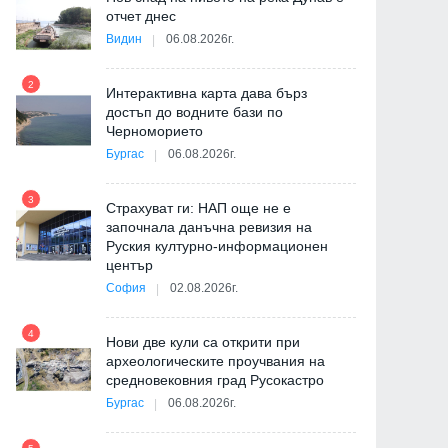
ия
отчет днес
Видин
06.08.2026г.
2
Интерактивна карта дава бърз
8
достъп до водните бази по
Черноморието
Бургас
06.08.2026г.
Бизнес и финанси
Интервю
3
Страхуват ги: НАП още не е
9
започнала данъчна ревизия на
Руския културно-информационен
център
София
02.08.2026г.
4
Нови две кули са открити при
10
а
археологическите проучвания на
средновековния град Русокастро
Прогнозата на БНБ: Растежът
Управителят на БНБ
а
Бургас
06.08.2026г.
на доходите ще продължи да
разкритикува бюджета 
изпреварва инфлацията
Не решават проблеми,