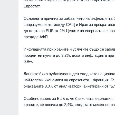
Евростат.
Основната причина за забавянето на инфлацията б
споразумението между САЩ и Иран за прекратяван
до целта на ЕЦБ от 2% Цените на енергията се пов
предаде АФП.
нистър извика на
Съдът спря строежа на
ника на Украйна
зала в Белия дом. Тръм
Инфлацията при храните и услугите също се забави
а, нахлул в
че решението било нац
процентни пункта до 3,2%, докато инфлацията при 
 въздушно
позор
о
0,9%.
СВЕТЪТ
08.08.2026г.
WSJ: Американското ра
Данните бяха публикувани ден след като национал
акупила партида
свързва дрона, носещ в
най-големи икономики на еврозоната – Франция, Г
CMS и верижни
летището в Лайпциг с Р
очакваните 3,0% от анализатори, анкетирани от "Б
РСЗО HIMARS от
РУСИЯ И УКРАЙНА
РАЙНА
08.08.2026г.
Американският Сенат п
Особено важно за ЕЦБ е, че базисната инфлация, 
закона за "адски санкци
храните, се понижи до 2,4%, след като месец по-р
ече се съставят:
Русия
налът "ВЧК-ОГПУ" е
СВЕТЪТ