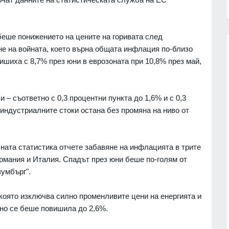
еше понижението на цените на горивата след
е на войната, което върна общата инфлация по-близо
ишиха с 8,7% през юни в еврозоната при 10,8% през май,
 балната
Опасно горещо, температурите
п заяви,
нагоре до 38°
 – съответно с 0,3 процентни пункта до 1,6% и с 0,3
ионален
БЪЛГАРИЯ
08.08.2026г.
индустриалните стоки остана без промяна на ниво от
08.08.2026г.
МИИИ публикува за обществено
обсъждане проект на Методика
зузнаване
ната статистика отчете забавяне на инфлацията в трите
за определяне на справедлива
зрив на
ермания и Италия. Спадът през юни беше по-голям от
стойност
усия
лумбърг".
ПОЛИТИКА
07.08.2026г.
08.08.2026г.
Млад пилот към Радев: Чичо
рие
която изключва силно променливите цени на енергията и
Румене, здравей! Службата
и" срещу
ано се беше повишила до 2,6%.
минава в 30 минути полет
седмично, после лека дрямка и
08.08.2026г.