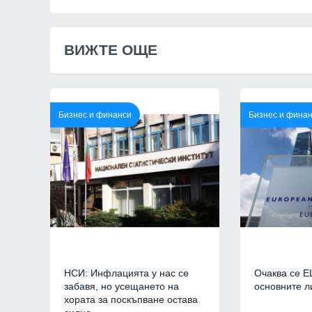
обсъдят годишния 
социалните услуги
Добрич
06.08.2026
ВИЖТЕ ОЩЕ
8
Министърът на ен
проведе във вторн
посещение в АЕЦ 
Бизнес и финанси
Бизнес и фина
Враца
03.08.2026г
9
Ансамбъл "Мездра
достойно България
престижните фолк
света
Враца
03.08.2026г
10
Информационна к
популяризиране н
НСИ: Инфлацията у нас се
Очаква се Е
здравно досие и н
забавя, но усещането на
основните л
приложение еЗдра
хората за поскъпване остава
в