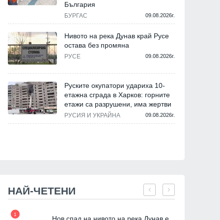
България
БУРГАС
09.08.2026г.
Нивото на река Дунав край Русе
остава без промяна
РУСЕ
09.08.2026г.
Руските окупатори удариха 10-
етажна сграда в Харков: горните
етажи са разрушени, има жертви
РУСИЯ И УКРАЙНА
09.08.2026г.
НАЙ-ЧЕТЕНИ
1
7
Нов спад на нивото на река Дунав е