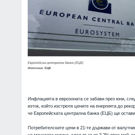
Европейска централна банка (ЕЦБ)
Източник: ЕЦБ
Инфлацията в еврозоната се забави през юни, сле
изток, който изстреля цените на енергията до реко
че Европейската централна банка (ЕЦБ) ще остави
Потребителските цени в 21-те държави от валутни
на миналата година, след ръст от 3,2% през май, 