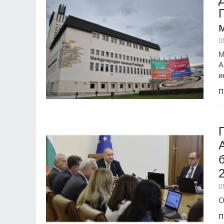
0
М
А
и
П
0
О
П