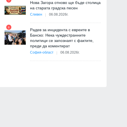
задълбочават ги
5
Нова Загора отново ще бъде столица
04.07.2026г.
на старата градска песен
02.07.2026г.
Сливен
06.08.2026г.
11
я
ав
6
Радев за инцидента с евреите в
Банско: Нека чуждестранните
политици се запознаят с фактите,
преди да коментират
12
 д-
София-област
06.08.2026г.