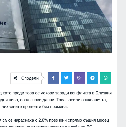
Сподели
д като преди това се ускори заради конфликта в Близкия
рдни нива, сочат нови данни. Това засили очакванията,
 лихвените проценти без промяна.
я съюз нараснаха с 2,8% през юни спрямо същия месец
сочат данните на статистическата служба на ЕС