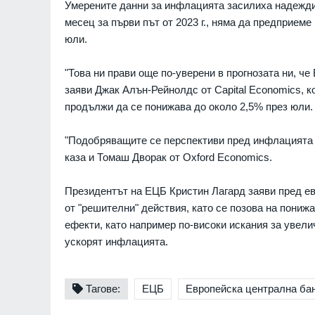
Умерените данни за инфлацията засилиха надежди
 Кремъл иска да
800 000 руснаци
месец за първи път от 2023 г., няма да предприем
От днес до 30 август щ
РАЙНА
08.08.2026г.
промяна в движението 
юли.
трамваи №10, №12, №1
ерален секретар на
№18
"Това ни прави още по-уверени в прогнозата ни, ч
енберг призна
СОФИЯ
заяви Джак Алън-Рейнолдс от Capital Economics, к
ал на Алианса в
 му с Русия (ВИДЕО)
продължи да се понижава до около 2,5% през юли.
Пентагонът отне достъп
08.08.2026г.
бившия министър на
военновъздушните сили
"Подобряващите се перспективи пред инфлацията о
 нахлу в българското
Кендъл до класифицир
каза и Томаш Дворак от Oxford Economics.
остранство тази
информация
взриви
СВЕТЪТ
Президентът на ЕЦБ Кристин Лагард заяви пред е
08.08.2026г.
от "решителни" действия, като се позова на пониж
ефекти, като например по-високи искания за увели
ускорят инфлацията.
Тагове:
ЕЦБ
Европейска централна ба
7
Общинските съвет