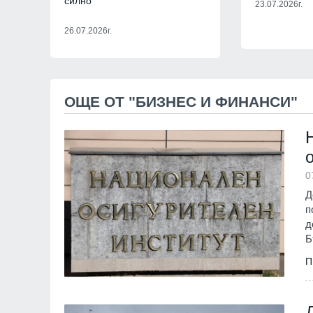
силно
23.07.2026г.
Враца
03.08.2026г
26.07.2026г.
11
"Ловци" на педофи
непълнолетни, уб
Младежкия хълм в
Пловдив
06.08.202
ОЩЕ ОТ "БИЗНЕС И ФИНАНСИ"
12
Днес по АМ "Траки
няма да се движат
15.30 до 22 часа
Благоевград
02.08
0
Д
п
д
Б
П