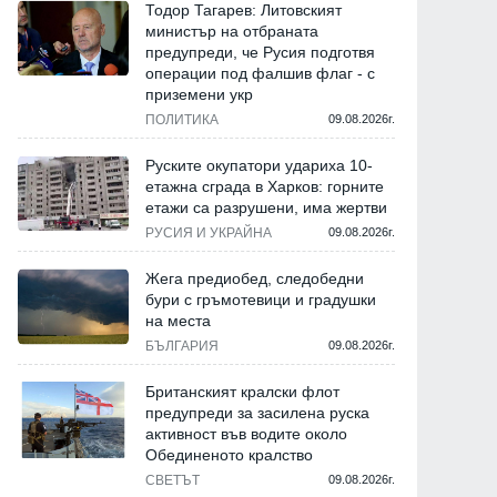
Тодор Тагарев: Литовският
министър на отбраната
предупреди, че Русия подготвя
операции под фалшив флаг - с
приземени укр
ПОЛИТИКА
09.08.2026г.
Руските окупатори удариха 10-
етажна сграда в Харков: горните
етажи са разрушени, има жертви
РУСИЯ И УКРАЙНА
09.08.2026г.
Жега предиобед, следобедни
бури с гръмотевици и градушки
на места
БЪЛГАРИЯ
09.08.2026г.
Британският кралски флот
предупреди за засилена руска
активност във водите около
Обединеното кралство
СВЕТЪТ
09.08.2026г.