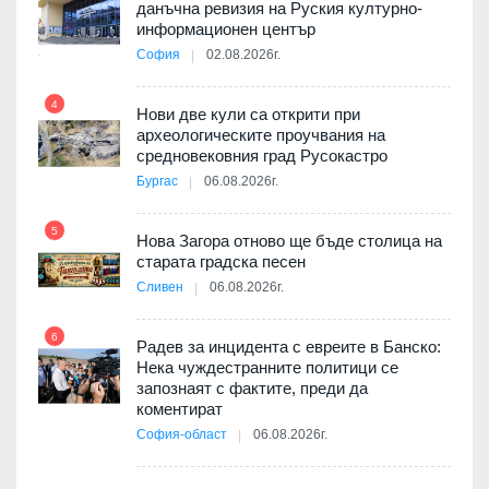
данъчна ревизия на Руския културно-
9
ията
информационен център
та за
София
02.08.2026г.
4
Нови две кули са открити при
археологическите проучвания на
средновековния град Русокастро
10
път в
Бургас
06.08.2026г.
 4
5
Нова Загора отново ще бъде столица на
старата градска песен
Сливен
06.08.2026г.
11
 на
а, че
6
т
Радев за инцидента с евреите в Банско:
Нека чуждестранните политици се
запознаят с фактите, преди да
коментират
12
София-област
06.08.2026г.
оито
7