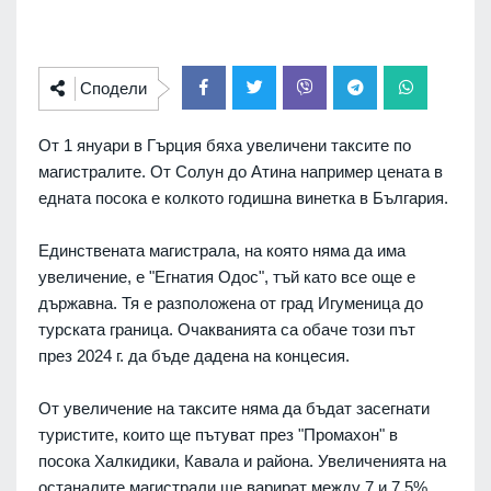
Сподели
От 1 януари в Гърция бяха увеличени таксите по
магистралите. От Солун до Атина например цената в
едната посока е колкото годишна винетка в България.
Единствената магистрала, на която няма да има
увеличение, е "Егнатия Одос", тъй като все още е
държавна. Тя е разположена от град Игуменица до
турската граница. Очакванията са обаче този път
през 2024 г. да бъде дадена на концесия.
От увеличение на таксите няма да бъдат засегнати
туристите, които ще пътуват през "Промахон" в
посока Халкидики, Кавала и района. Увеличенията на
останалите магистрали ще варират между 7 и 7,5%,