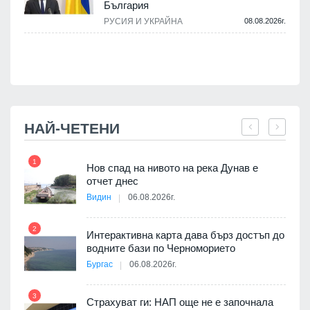
България
.
РУСИЯ И УКРАЙНА
08.08.2026г.
НАЙ-ЧЕТЕНИ
1
7
Нов спад на нивото на река Дунав е
отчет днес
Видин
06.08.2026г.
2
Интерактивна карта дава бърз достъп до
8
3D
водните бази по Черноморието
а към
Бургас
06.08.2026г.
3
Страхуват ги: НАП още не е започнала