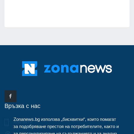
Връзка с нас
Zonanews.bg използва „бисквитки“, които помагат
Контакти
за подобряване престоя на потребителите, както и
за персонализиране на съдържанието и за анализ
info@zonanews.bg