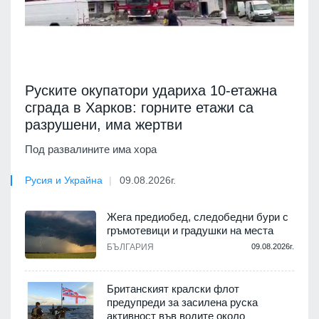
Руските окупатори удариха 10-етажна
сграда в Харков: горните етажи са
разрушени, има жертви
Под развалините има хора
Русия и Украйна
09.08.2026г.
Жега предиобед, следобедни бури с
гръмотевици и градушки на места
БЪЛГАРИЯ
09.08.2026г.
Британският кралски флот
предупреди за засилена руска
активност във водите около