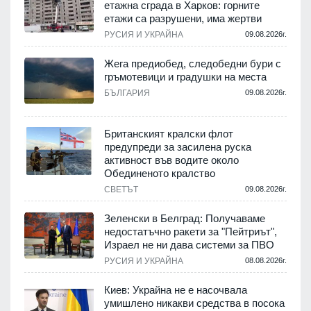
етажна сграда в Харков: горните
етажи са разрушени, има жертви
.
РУСИЯ И УКРАЙНА
09.08.2026г.
Жега предиобед, следобедни бури с
гръмотевици и градушки на места
.
БЪЛГАРИЯ
09.08.2026г.
Британският кралски флот
предупреди за засилена руска
активност във водите около
.
Обединеното кралство
СВЕТЪТ
09.08.2026г.
Зеленски в Белград: Получаваме
недостатъчно ракети за "Пейтриът",
.
Израел не ни дава системи за ПВО
РУСИЯ И УКРАЙНА
08.08.2026г.
м
Киев: Украйна не е насочвала
умишлено никакви средства в посока