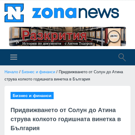
Начало
/
Бизнес и финанси
/ Придвижването от Солун до Атина
струва колкото годишната винетка в България
Бизнес и финанси
Придвижването от Солун до Атина
струва колкото годишната винетка в
България