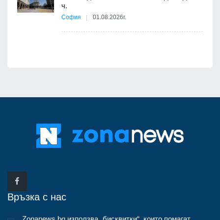
ч.
я
София
01.08.2026г.
Връзка с нас
Zonanews.bg използва „бисквитки“, които помагат