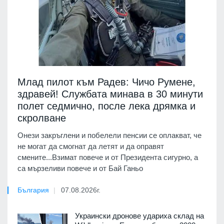
Млад пилот към Радев: Чичо Румене,
здравей! Службата минава в 30 минути
полет седмично, после лека дрямка и
скролване
Онези закръглени и побелели пенсии се оплакват, че
не могат да смогнат да летят и да оправят
смените...Взимат повече и от Президента сигурно, а
са мързеливи повече и от Бай Ганьо
България
07.08.2026г.
Украински дронове удариха склад на