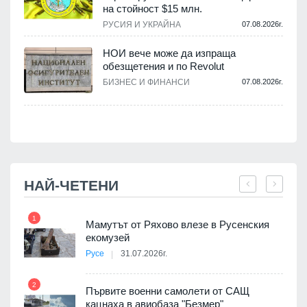
на стойност $15 млн.
.
РУСИЯ И УКРАЙНА
07.08.2026г.
НОИ вече може да изпраща
обезщетения и по Revolut
.
БИЗНЕС И ФИНАНСИ
07.08.2026г.
НАЙ-ЧЕТЕНИ
1
7
Мамутът от Ряхово влезе в Русенския
екомузей
Русе
31.07.2026г.
2
Първите военни самолети от САЩ
кацнаха в авиобаза "Безмер"