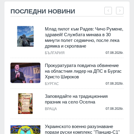
ПОСЛЕДНИ НОВИНИ
Млад пилот към Радев: Чичо Румене,
здравей! Службата минава в 30
минути полет седмично, после лека
дрямка и скролване
.
БЪЛГАРИЯ
07.08.2026г.
а
Прокуратурата повдигна обвинение
на областния лидер на ДПС в Бургас
.
Христо Широков
БУРГАС
07.08.2026г.
Заповядайте на традиционния
празник на село Оселна
.
ВРАЦА
07.08.2026г.
Украинското военно разузнаване
порази руски комплекс ''Панцир-С1''