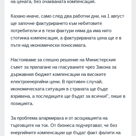
на цената, без очакваната компенсация.
Казано иначе, само след два работни дни, на 1 август
ще започне фактурирането към небитовите
потребители и в тези фактури няма да има нито
стотинка компенсация, а фактурираната цена ще е в
пъти над икономически поносимата.
Настояваме за спешно решение на Министерския
съвет за прилагане на гласуваните чрез Закона за
държавния бюджет компенсации на високите
електроенергийни цени. В противен случай,
икономическата ситуация в страната ще бъде
взривена, а последиците ще бъдат за всички!", пише в
позицията.
За проблема алармираха и от асоциацията на
търговците на ток. От бизнеса подчертават, че без
енергийните компенсации ще бъдат факт фалити на