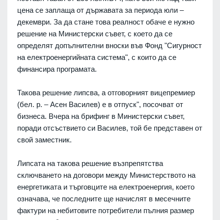
цена се заплаща от държавата за периода юли –
декември. За да стане това реалност обаче е нужно
решение на Министерски съвет, с което да се
определят допълнителни вноски във Фонд "Сигурност
на електроенергийната система", с които да се
финансира програмата.
Такова решение липсва, а отговорният вицепремиер
(бел. р. – Асен Василев) е в отпуск", посочват от
бизнеса. Вчера на брифинг в Министерски съвет,
поради отсъствието си Василев, той бе представен от
свой заместник.
Липсата на такова решение възпрепятства
сключването на договори между Министерството на
енергетиката и търговците на електроенергия, което
означава, че последните ще начислят в месечните
фактури на небитовите потребители пълния размер