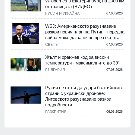
Wildberries в Екатеринбург, на 2000 км
от границата (ВИДЕО)
РУСИЯ И УКРАЙНА
07.08.2026г.
WSJ: Американското разузнаване
разкри новия план на Путин - поредна
война може да започне през есента
СВЕТЪТ
07.08.2026г.
Жълт и оранжев код за високи
температури - максималните до 39°
БЪЛГАРИЯ
07.08.2026г.
Русия се готви да удари балтийските
страни с украински дронове:
Литовското разузнаване разкри
подробности
РАЗКРИТИЯ
06.08.2026г.