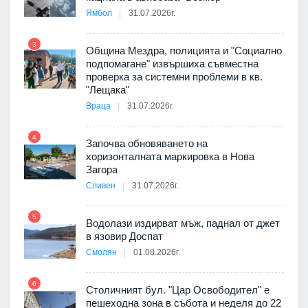
8
Ямбол
31.07.2026г.
3
Община Мездра, полицията и "Социално
подпомагане" извършиха съвместна
проверка за системни проблеми в кв.
9
"Лещака"
 в
Враца
31.07.2026г.
4
Започва обновяването на
ойно
хоризонталната маркировка в Нова
10
те
Загора
Сливен
31.07.2026г.
5
Водолази издирват мъж, паднал от джет
11
оведе
в язовир Доспат
АЕЦ
Смолян
01.08.2026г.
6
Столичният бул. "Цар Освободител" е
12
пешеходна зона в събота и неделя до 22