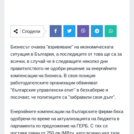
Сподели
Бизнесът очаква "взривяване" на икономическата
ситуация в България, а последиците от това ще са за
всички, в случай че в следващите няколко дни
правителството не одобри решение за енергийните
компенсации на бизнеса. В своя позиция
работодателските организации обвиняват
"българския управленски елит" в безхаберие и
посочват, че политиците са "забравили своя дълг".
Енергийните компенсации на българските фирми бяха
одобрени по време на актуализацията на бюджета в
парламента по предложение на ГЕРБ. С тях се
поставя таван от 250 лв./МВтч, като всичко над тази