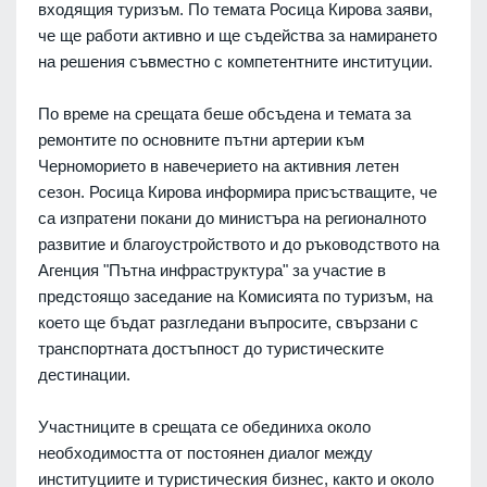
входящия туризъм. По темата Росица Кирова заяви,
че ще работи активно и ще съдейства за намирането
на решения съвместно с компетентните институции.
По време на срещата беше обсъдена и темата за
ремонтите по основните пътни артерии към
Черноморието в навечерието на активния летен
сезон. Росица Кирова информира присъстващите, че
са изпратени покани до министъра на регионалното
развитие и благоустройството и до ръководството на
Агенция "Пътна инфраструктура" за участие в
предстоящо заседание на Комисията по туризъм, на
което ще бъдат разгледани въпросите, свързани с
транспортната достъпност до туристическите
дестинации.
Участниците в срещата се обединиха около
необходимостта от постоянен диалог между
институциите и туристическия бизнес, както и около