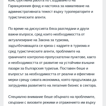
конструктивна работа по създаването на
Гаранционния фонд и настояха за намаляване на
административната тежест върху туроператорите и
туристическите агенти.
По време на дискусията бяха разгледани и други
важни въпроси, сред които необходимостта от
актуализиране на Закона за туризма,
задълбочаващата се криза с кадрите в туризма и
сред туристическите агенти, проблемите на
граничните контролно-пропускателни пунктове, както
и необходимостта от развитие на устойчиви външни
пазари за българския туризъм. Поставен беше и
въпросът за необходимостта от реални и ефективни
мерки срещу сивата икономика, която продължава да
затруднява развитието на легалния бизнес в сектора.
Специално внимание беше обърнато на проблемите,
свързани с визовите режими и отражението им върху