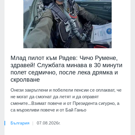
Млад пилот към Радев: Чичо Румене,
здравей! Службата минава в 30 минути
полет седмично, после лека дрямка и
скролване
Онези закръглени и побелели пенсии се оплакват, че
не могат да смогнат да летят и да оправят
смените...Взимат повече и от Президента сигурно, а
са мързеливи повече и от Бай Ганьо
България
07.08.2026г.