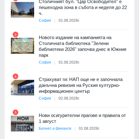
Столичният бул. "Цар Освободител" е
3D
пешеходна зона в събота и неделя до 22
а към
ч.
София
01.08.2026г.
3
9
Новото издание на кампанията на
ията
Столичната библиотека "Зелени
та за
библиотеки 2026" започва днес в Южния
парк
София
01.08.2026г.
10
4
ъп до
Страхуват ги: НАП още не е започнала
данъчна ревизия на Руския културно-
информационен център
София
02.08.2026г.
а -
5
11
Нови осигурителни прагове и правила от
1 август
Бизнес и финанси
01.08.2026г.