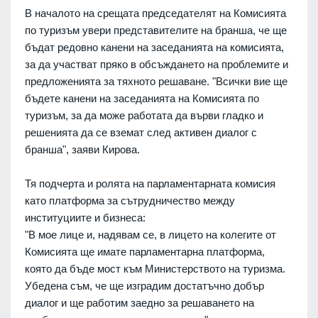
В началото на срещата председателят на Комисията
по туризъм увери представителите на бранша, че ще
бъдат редовно канени на заседанията на комисията,
за да участват пряко в обсъждането на проблемите и
предложенията за тяхното решаване. "Всички вие ще
бъдете канени на заседанията на Комисията по
туризъм, за да може работата да върви гладко и
решенията да се вземат след активен диалог с
бранша", заяви Кирова.
Тя подчерта и ролята на парламентарната комисия
като платформа за сътрудничество между
институциите и бизнеса:
"В мое лице и, надявам се, в лицето на колегите от
Комисията ще имате парламентарна платформа,
която да бъде мост към Министерството на туризма.
Убедена съм, че ще изградим достатъчно добър
диалог и ще работим заедно за решаването на