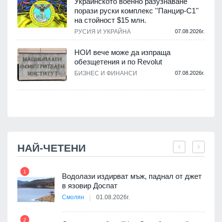
Украинското военно разузнаване
порази руски комплекс ''Панцир-С1''
на стойност $15 млн.
.
РУСИЯ И УКРАЙНА
07.08.2026г.
НОИ вече може да изпраща
обезщетения и по Revolut
.
БИЗНЕС И ФИНАНСИ
07.08.2026г.
НАЙ-ЧЕТЕНИ
1
7
 няма
Водолази издирват мъж, паднал от джет
0 до
в язовир Доспат
Смолян
01.08.2026г.
2
8