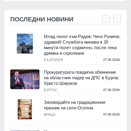
ПОСЛЕДНИ НОВИНИ
Млад пилот към Радев: Чичо Румене,
здравей! Службата минава в 30
минути полет седмично, после лека
дрямка и скролване
.
БЪЛГАРИЯ
07.08.2026г.
а
Прокуратурата повдигна обвинение
на областния лидер на ДПС в Бургас
.
Христо Широков
БУРГАС
07.08.2026г.
Заповядайте на традиционния
празник на село Оселна
.
ВРАЦА
07.08.2026г.