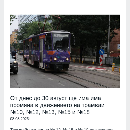
От днес до 30 август ще има има
промяна в движението на трамваи
№10, №12, №13, №15 и №18
08.08.2026г.
Трамвайните линии № 12, № 15 и № 18 се закриват