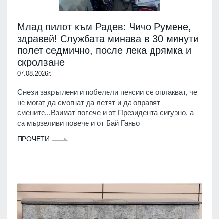
Млад пилот към Радев: Чичо Румене,
здравей! Службата минава в 30 минути
полет седмично, после лека дрямка и
скролване
07.08.2026г.
Онези закръглени и побелели пенсии се оплакват, че
не могат да смогнат да летят и да оправят
смените...Взимат повече и от Президента сигурно, а
са мързеливи повече и от Бай Ганьо
ПРОЧЕТИ