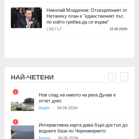
.
Николай Младенов: Отхвърленият от
Нетаняху план е "единственият път,
а
по който трябва да се върви"
СВЕТЪТ
10.08.2026г.
.
НАЙ-ЧЕТЕНИ
1
7
Нов спад на нивото на река Дунав е
я
отчет днес
Видин
06.08.2026г.
2
Интерактивна карта дава бърз достъп до
8
 на
водните бази по Черноморието
а, че
Бургас
06.08.2026г.