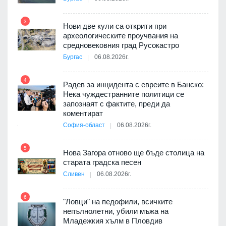
т
3
Нови две кули са открити при
археологическите проучвания на
9
средновековния град Русокастро
3D
Бургас
06.08.2026г.
а към
4
Радев за инцидента с евреите в Банско:
10
Нека чуждестранните политици се
запознаят с фактите, преди да
ията
коментират
та за
София-област
06.08.2026г.
5
11
Нова Загора отново ще бъде столица на
старата градска песен
оито
Сливен
06.08.2026г.
7
6
"Ловци" на педофили, всичките
непълнолетни, убили мъжа на
12
Младежкия хълм в Пловдив