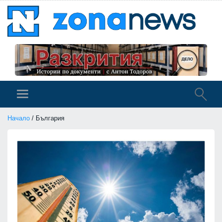
Начало
/ България