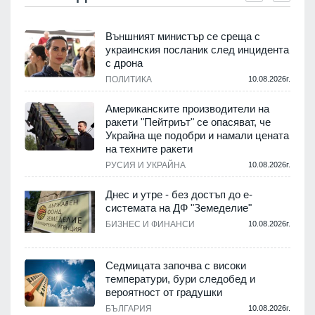
Външният министър се среща с
украинския посланик след инцидента
с дрона
.
ПОЛИТИКА
10.08.2026г.
Американските производители на
ракети "Пейтриът" се опасяват, че
Украйна ще подобри и намали цената
на техните ракети
.
РУСИЯ И УКРАЙНА
10.08.2026г.
Днес и утре - без достъп до е-
системата на ДФ "Земеделие"
у
БИЗНЕС И ФИНАНСИ
10.08.2026г.
.
Седмицата започва с високи
температури, бури следобед и
вероятност от градушки
БЪЛГАРИЯ
10.08.2026г.