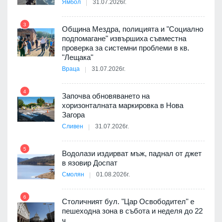
Ямбол
31.07.2026г.
 в
3
Община Мездра, полицията и "Социално
подпомагане" извършиха съвместна
проверка за системни проблеми в кв.
9
ойно
"Лещака"
те
Враца
31.07.2026г.
4
Започва обновяването на
хоризонталната маркировка в Нова
10
оведе
Загора
АЕЦ
Сливен
31.07.2026г.
5
Водолази издирват мъж, паднал от джет
11
в язовир Доспат
 няма
Смолян
01.08.2026г.
0 до
6
Столичният бул. "Цар Освободител" е
12
пешеходна зона в събота и неделя до 22
ч.