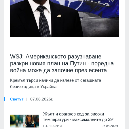
WSJ: Американското разузнаване
разкри новия план на Путин - поредна
война може да започне през есента
Кремъл търси начини да излезе от сегашната
безизходица в Украйна
Светът
07.08.2026г.
Жълт и оранжев код за високи
температури - максималните до 39°
БЪЛГАРИЯ
07.08.2026г.