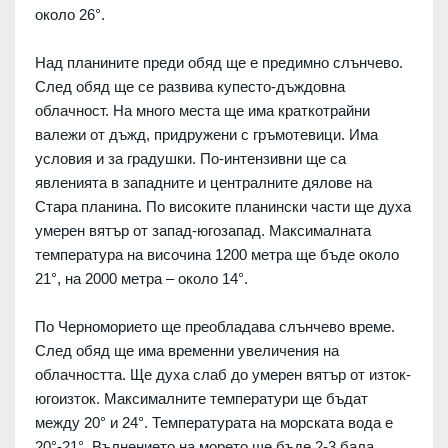
около 26°.
Над планините преди обяд ще е предимно слънчево.
След обяд ще се развива купесто-дъждовна
облачност. На много места ще има краткотрайни
валежи от дъжд, придружени с гръмотевици. Има
условия и за градушки. По-интензивни ще са
явленията в западните и централните дялове на
Стара планина. По високите планински части ще духа
умерен вятър от запад-югозапад. Максималната
температура на височина 1200 метра ще бъде около
21°, на 2000 метра – около 14°.
По Черноморието ще преобладава слънчево време.
След обяд ще има временни увеличения на
облачността. Ще духа слаб до умерен вятър от изток-
югоизток. Максималните температури ще бъдат
между 20° и 24°. Температурата на морската вода е
20°-21°. Вълнението на морето ще бъде 2-3 бала.