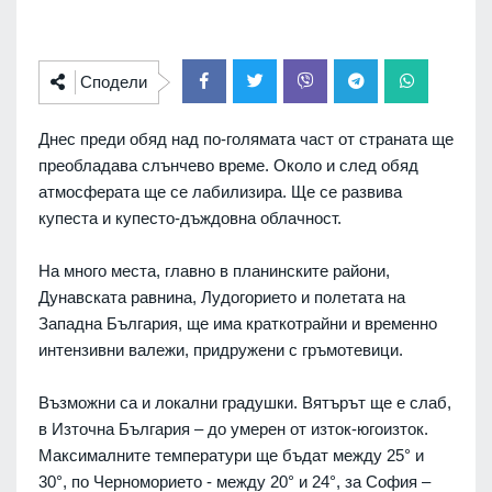
Сподели
Днес преди обяд над по-голямата част от страната ще
преобладава слънчево време. Около и след обяд
атмосферата ще се лабилизира. Ще се развива
купеста и купесто-дъждовна облачност.
На много места, главно в планинските райони,
Дунавската равнина, Лудогорието и полетата на
Западна България, ще има краткотрайни и временно
интензивни валежи, придружени с гръмотевици.
Възможни са и локални градушки. Вятърът ще е слаб,
в Източна България – до умерен от изток-югоизток.
Максималните температури ще бъдат между 25° и
30°, по Черноморието - между 20° и 24°, за София –