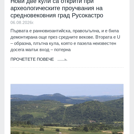
Нови две кули са открити при
археологическите проучвания на
средновековния град Русокастро
06.08.2026г.
Първата е ранновизантийска, правоъгълна, и е била
демонтирана още през средните векове. Втората е U
– образна, плътна кула, която е пазела неизвестен
досега малък вход – потерна
ПРОЧЕТЕТЕ ПОВЕЧЕ