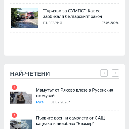
.
"Туризъм за СУМПС": Как се
заобикаля българският закон
БЪЛГАРИЯ
07.08.2026г.
.
НАЙ-ЧЕТЕНИ
1
7
Мамутът от Ряхово влезе в Русенския
екомузей
Русе
31.07.2026г.
2
Първите военни самолети от САЩ
кацнаха в авиобаза "Безмер"
8