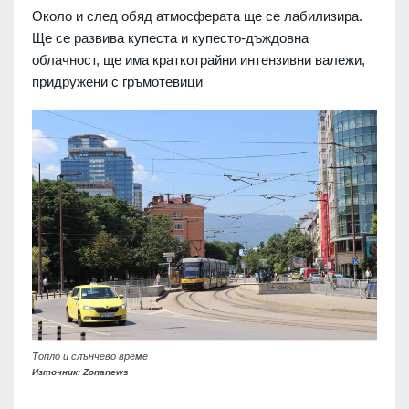
Около и след обяд атмосферата ще се лабилизира.
Ще се развива купеста и купесто-дъждовна
облачност, ще има краткотрайни интензивни валежи,
придружени с гръмотевици
Топло и слънчево време
Източник: Zonanews