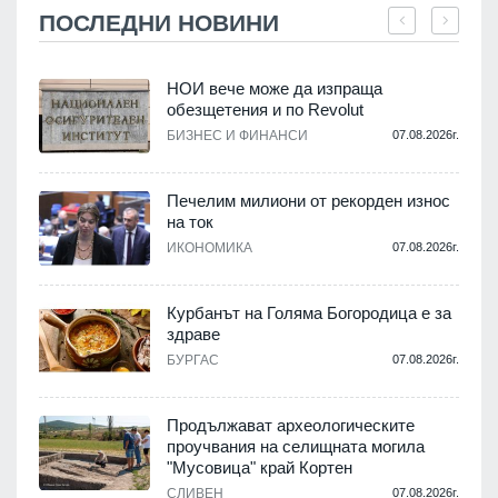
ПОСЛЕДНИ НОВИНИ
НОИ вече може да изпраща
,
обезщетения и по Revolut
о
БИЗНЕС И ФИНАНСИ
07.08.2026г.
.
Печелим милиони от рекорден износ
на ток
ИКОНОМИКА
07.08.2026г.
.
Курбанът на Голяма Богородица е за
здраве
и
а
БУРГАС
07.08.2026г.
Продължават археологическите
.
проучвания на селищната могила
"Мусовица" край Кортен
СЛИВЕН
07.08.2026г.