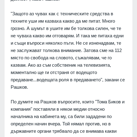
"
Защото аз чувах как с техническите средства в
техните уши им казваха какво да ме питат. Много
грозно. А шумът в ушите им бе толкова силен, че те
не чуваха какво им отговарям. И така ме питаха едни
и същи въпроси няколко пъти. Не се изненадвам, те
не заслужават толкова внимание. Затова сме на 112
място по свобода на словото, съжалявам, че го
казвам. Ако аз съм собственик на телевизията,
моментално ще ги отстраня от водещото
предаване...водещата роля в предаването
", закани се
Рашков.
По думите на Рашков въпросите, които "Тома Биков и
компания" поставяли в някои медии относно
началника на кабинета му, са били зададени по
определен начин вчера. Той нямал против, но в
държавните органи трябвало да се внимава какви