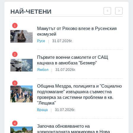
НАЙ-ЧЕТЕНИ
1
7
Мамутът от Ряхово влезе в Русенския
екомузей
Русе
31.07.2026г.
2
Първите военни самолети от САЩ
кацнаха в авиобаза "Безмер"
8
Ямбол
31.07.2026г.
 в
3
Община Мездра, полицията и "Социално
подпомагане" извършиха съвместна
проверка за системни проблеми в кв.
9
ойно
"Лещака"
те
Враца
31.07.2026г.
4
Започва обновяването на
хоризонталната маркировка в Нова