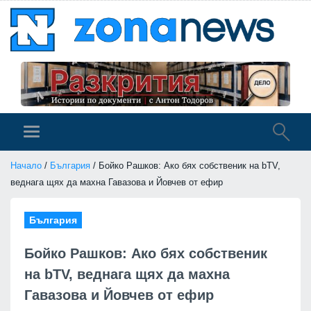
Начало
/
България
/ Бойко Рашков: Ако бях собственик на bTV,
веднага щях да махна Гавазова и Йовчев от ефир
България
Бойко Рашков: Ако бях собственик
на bTV, веднага щях да махна
Гавазова и Йовчев от ефир