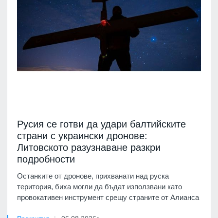
Русия се готви да удари балтийските
страни с украински дронове:
Литовското разузнаване разкри
подробности
Останките от дронове, прихванати над руска
територия, биха могли да бъдат използвани като
провокативен инструмент срещу страните от Алианса