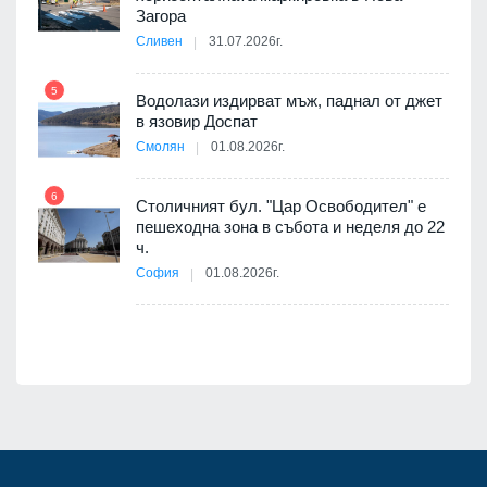
10
оведе
Загора
АЕЦ
Сливен
31.07.2026г.
5
Водолази издирват мъж, паднал от джет
11
в язовир Доспат
е
Смолян
01.08.2026г.
6
Столичният бул. "Цар Освободител" е
12
пешеходна зона в събота и неделя до 22
ч.
я
София
01.08.2026г.