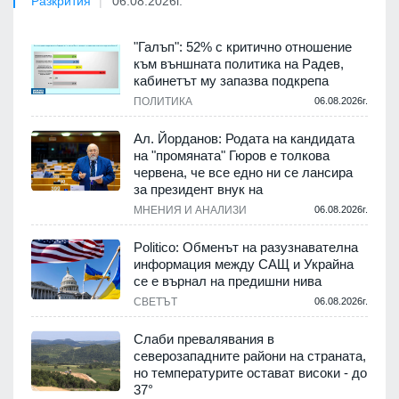
Разкрития
06.08.2026г.
"Галъп": 52% с критично отношение
към външната политика на Радев,
кабинетът му запазва подкрепа
ПОЛИТИКА
06.08.2026г.
Ал. Йорданов: Родата на кандидата
на "промяната" Гюров е толкова
червена, че все едно ни се лансира
за президент внук на
МНЕНИЯ И АНАЛИЗИ
06.08.2026г.
Politico: Обменът на разузнавателна
информация между САЩ и Украйна
се е върнал на предишни нива
СВЕТЪТ
06.08.2026г.
Слаби превалявания в
северозападните райони на страната,
но температурите остават високи - до
37°