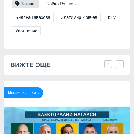
Тагове:
Бойко Рашков
Биляна Гавазова
Златимир Йовчев
bTV
Уволнение
ВИЖТЕ ОЩЕ
Мнения и анализи