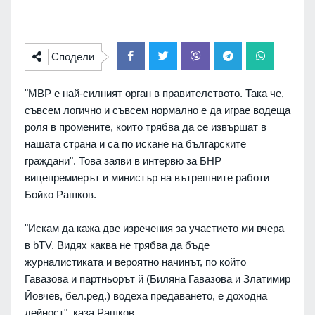
Сподели
"МВР е най-силният орган в правителството. Така че,
съвсем логично и съвсем нормално е да играе водеща
роля в промените, които трябва да се извършат в
нашата страна и са по искане на българските
граждани". Това заяви в интервю за БНР
вицепремиерът и министър на вътрешните работи
Бойко Рашков.
"Искам да кажа две изречения за участието ми вчера
в bTV. Видях каква не трябва да бъде
журналистиката и вероятно начинът, по който
Гавазова и партньорът й (Биляна Гавазова и Златимир
Йовчев, бел.ред.) водеха предаването, е доходна
дейност", каза Рашков.