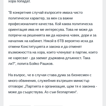
хора попадат.
"В конкретния случай въпросите имаха чисто
политически характер, за мен са важни
професионалните качества. Кой каква политическа
ориентация има не ме интересува. Това не може да
попречи на решенията ми да назнача човек, дори и за
началник на кабинет. Някой в бТВ вероятно иска да
отмени Конституцията и закона и да отменят
възможността на хора, които членуват в партии, които
не харесват - да заемат държавна длъжност. Така
ли?", попита Бойко Рашков.
На въпрос, че в случая става дума за бизнесмен с
много обвинения, служебния вътрешен министър
отговори: „Партията е организация, щом тя е законна -
може да съществува. Аз съм безпартиен“.