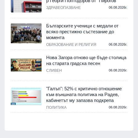
р Георги Поптодоров от "Пирогов"
.
ЗДРАВЕОПАЗВАНЕ
06.08.2026г.
,
Българските ученици с медали от
о
всяко престижно състезание до
момента
.
ОБРАЗОВАНИЕ И РЕЛИГИЯ
06.08.2026г.
Нова Загора отново ще бъде столица
на старата градска песен
СЛИВЕН
06.08.2026г.
.
"Галъп": 52% с критично отношение
и
към външната политика на Радев,
а
кабинетът му запазва подкрепа
ПОЛИТИКА
06.08.2026г.
.