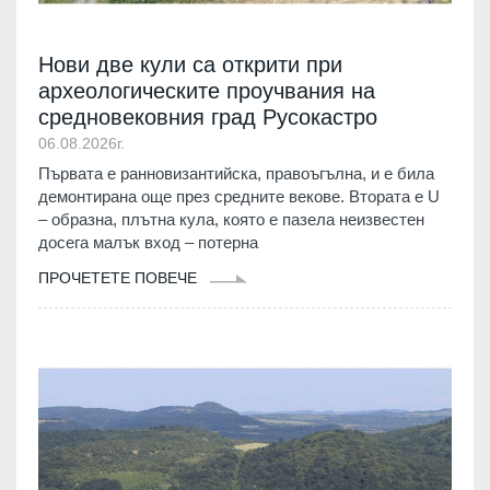
Нови две кули са открити при
археологическите проучвания на
средновековния град Русокастро
06.08.2026г.
Първата е ранновизантийска, правоъгълна, и е била
демонтирана още през средните векове. Втората е U
– образна, плътна кула, която е пазела неизвестен
досега малък вход – потерна
ПРОЧЕТЕТЕ ПОВЕЧЕ