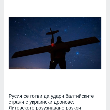
Русия се готви да удари балтийските
страни с украински дронове:
Литовското разузнаване разкри