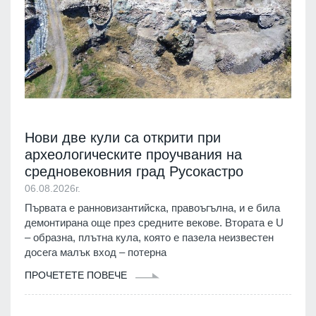
Нови две кули са открити при
археологическите проучвания на
средновековния град Русокастро
06.08.2026г.
Първата е ранновизантийска, правоъгълна, и е била
демонтирана още през средните векове. Втората е U
– образна, плътна кула, която е пазела неизвестен
досега малък вход – потерна
ПРОЧЕТЕТЕ ПОВЕЧЕ