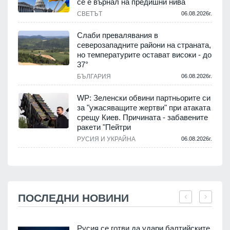
се е върнал на предишни нива
СВЕТЪТ
06.08.2026г.
Слаби превалявания в
северозападните райони на страната,
но температурите остават високи - до
37°
БЪЛГАРИЯ
06.08.2026г.
WP: Зеленски обвини партньорите си
за "ужасяващите жертви" при атаката
срещу Киев. Причината - забавените
ракети "Пейтри
РУСИЯ И УКРАЙНА
06.08.2026г.
ПОСЛЕДНИ НОВИНИ
Русия се готви да удари балтийските