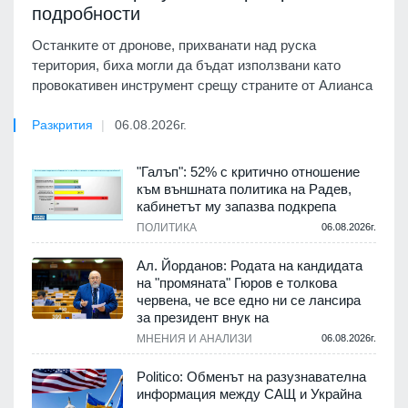
подробности
Останките от дронове, прихванати над руска
територия, биха могли да бъдат използвани като
провокативен инструмент срещу страните от Алианса
Разкрития
06.08.2026г.
"Галъп": 52% с критично отношение
към външната политика на Радев,
кабинетът му запазва подкрепа
ПОЛИТИКА
06.08.2026г.
Ал. Йорданов: Родата на кандидата
на "промяната" Гюров е толкова
червена, че все едно ни се лансира
за президент внук на
МНЕНИЯ И АНАЛИЗИ
06.08.2026г.
Politico: Обменът на разузнавателна
информация между САЩ и Украйна