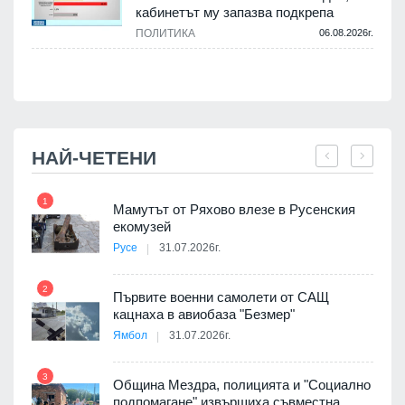
кабинетът му запазва подкрепа
ПОЛИТИКА
06.08.2026г.
.
НАЙ-ЧЕТЕНИ
1
7
Мамутът от Ряхово влезе в Русенския
екомузей
Русе
31.07.2026г.
2
Първите военни самолети от САЩ
кацнаха в авиобаза "Безмер"
8
Ямбол
31.07.2026г.
 в
3
Община Мездра, полицията и "Социално
подпомагане" извършиха съвместна