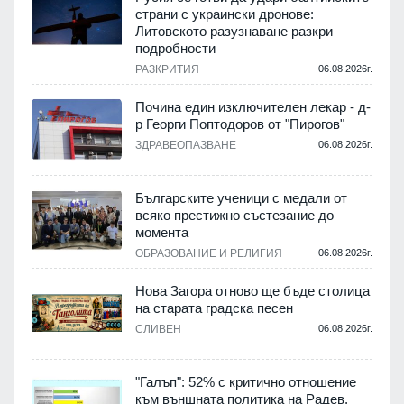
страни с украински дронове:
Литовското разузнаване разкри
подробности
.
РАЗКРИТИЯ
06.08.2026г.
Почина един изключителен лекар - д-
р Георги Поптодоров от "Пирогов"
.
ЗДРАВЕОПАЗВАНЕ
06.08.2026г.
,
Българските ученици с медали от
о
всяко престижно състезание до
момента
.
ОБРАЗОВАНИЕ И РЕЛИГИЯ
06.08.2026г.
Нова Загора отново ще бъде столица
на старата градска песен
СЛИВЕН
06.08.2026г.
.
"Галъп": 52% с критично отношение
и
към външната политика на Радев,
а