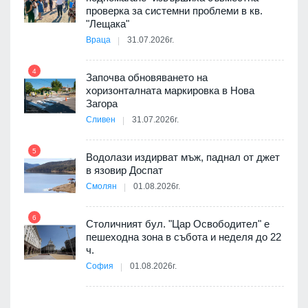
проверка за системни проблеми в кв.
9
ойно
"Лещака"
те
Враца
31.07.2026г.
4
Започва обновяването на
хоризонталната маркировка в Нова
10
оведе
Загора
АЕЦ
Сливен
31.07.2026г.
5
Водолази издирват мъж, паднал от джет
11
в язовир Доспат
 няма
Смолян
01.08.2026г.
0 до
6
Столичният бул. "Цар Освободител" е
12
пешеходна зона в събота и неделя до 22
ч.
София
01.08.2026г.
я