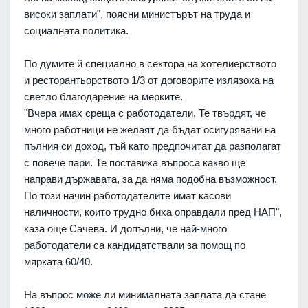
високи заплати", поясни министърът на труда и
социалната политика.
По думите й специално в сектора на хотелиерството
и ресторантьорството 1/3 от договорите излязоха на
светло благодарение на мерките.
"Вчера имах среща с работодатели. Те твърдят, че
много работници не желаят да бъдат осигурявани на
пълния си доход, тъй като предпочитат да разполагат
с повече пари. Те поставиха въпроса какво ще
направи държавата, за да няма подобна възможност.
По този начин работодателите имат касови
наличности, които трудно биха оправдали пред НАП",
каза още Сачева. И допълни, че най-много
работодатели са кандидатствали за помощ по
мярката 60/40.
На въпрос може ли минималната заплата да стане