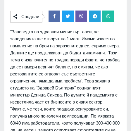
Сподели
"Заповедта на здравния министър гласи, че
заведенията ще отворят на 1 март. Имаме известно
намаление на броя на заразените днес, спрямо вчера.
Данните ще продължават да бъдат динамични. Тази
тема е изключително трудна поради факта, че трябва
да се намери верният баланс, но смятам, че ако
ресторантите се отворят със съответните
ограничения, няма да има проблем". Това заяви в
студиото на "Здравей България" социалният
министър Деница Сачева. По думите й пандемията е
изсветлила част от бизнесите в сивия сектор.
"Факт е, че тези, които плащаха осигуровките си,
получиа много по-големи компесанции. По мярката
60/40 има работодатели, които получават 300-400 000
лв. на месец, защото осигуряват служителите си на