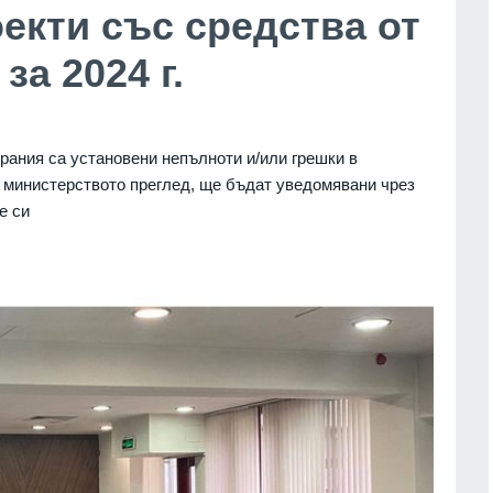
екти със средства от
а 2024 г.
рания са установени непълноти и/или грешки в
 министерството преглед, ще бъдат уведомявани чрез
е си