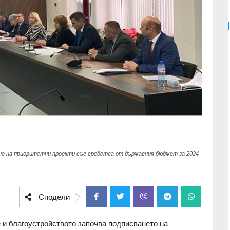
ане на приоритетни проекти със средства от държавния бюджет за 2024
Сподели
 и благоустройството започва подписването на