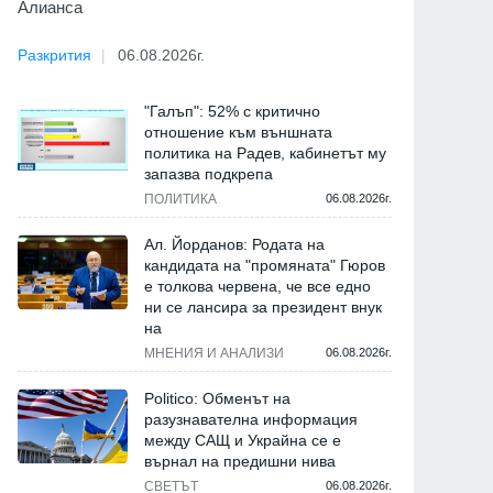
Алианса
Разкрития
06.08.2026г.
"Галъп": 52% с критично
отношение към външната
политика на Радев, кабинетът му
запазва подкрепа
ПОЛИТИКА
06.08.2026г.
Ал. Йорданов: Родата на
кандидата на "промяната" Гюров
е толкова червена, че все едно
ни се лансира за президент внук
на
МНЕНИЯ И АНАЛИЗИ
06.08.2026г.
Politico: Обменът на
разузнавателна информация
между САЩ и Украйна се е
върнал на предишни нива
СВЕТЪТ
06.08.2026г.