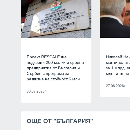
Русия и Украйна
3
9
Страхуват ги: НАП
започнала данъчна
Руския културно-
център
София
02.08.2026
10
Проект RESCALE ще
Николай Нан
Нови осигурителни
подкрепи 200 малки и средни
мантинелит
правила от 1 авгус
предприятия от България и
за 1 млрд. е
Бизнес и финанси
Сърбия с програма за
млн. и тя не
развитие на стойност 6 млн.
11
27.06.2026г.
На 1 август започ
30.07.2026г.
пост, ето и кои са
Образование и религ
12
Кой подслушва в 
Оряховица? Още п
ОЩЕ ОТ "БЪЛГАРИЯ"
открили микрофон 