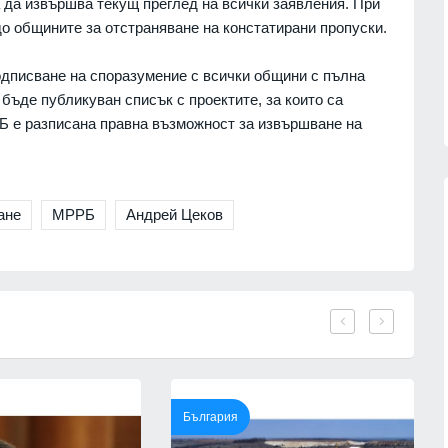
 да извършва текущ преглед на всички заявления. При
партньорите си за "ужасяващите
 фактите,
до общините за отстраняване на констатирани пропуски.
жертви" при атаката срещу Киев.
Причината - забавените ракети
06.08.2026г.
"Пейтри
одписване на споразумение с всички общини с пълна
РУСИЯ И УКРАЙНА
06.08.2026г.
 бъде публикуван списък с проектите, за които са
Б е разписана правна възможност за извършване на
ане
МРРБ
Андрей Цеков
13
 кампанията на
Русия е понесла рекордни загуби 
тека "Зелени
фронта през юли – украинските
започва днес в
въоръжени сили обявиха данните
Русия и Украйна
01.08.2026г.
г.
14
Информационна кампания за
2026 г. може да се
популяризиране на електронното
България
рокълнатия" месец
здравно досие и на мобилното
приложение еЗдраве ще се прове