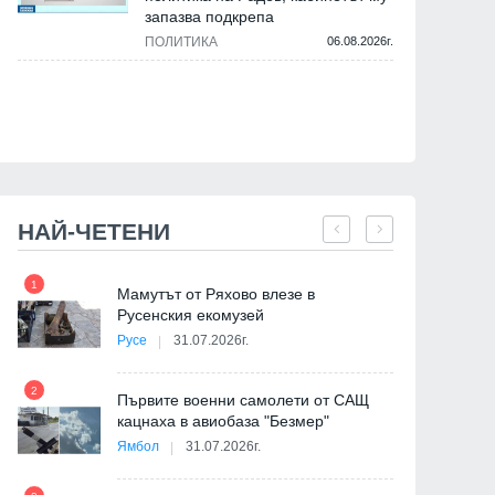
запазва подкрепа
ПОЛИТИКА
06.08.2026г.
НАЙ-ЧЕТЕНИ
1
7
на
Мамутът от Ряхово влезе в
Русенския екомузей
Русе
31.07.2026г.
2
Първите военни самолети от САЩ
кацнаха в авиобаза "Безмер"
8
Ямбол
31.07.2026г.
България
София
де