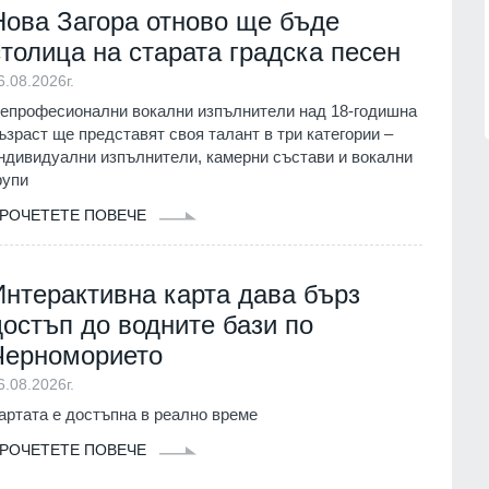
нител
Описаха състоянието на
Нова Загора отново ще бъде
корабоплавателния път в българск
1.07.2026г.
участък на р. Дунав
столица на старата градска песен
Русе
03.08.2026г.
6.08.2026г.
епрофесионални вокални изпълнители над 18-годишна
ъзраст ще представят своя талант в три категории –
ндивидуални изпълнители, камерни състави и вокални
рупи
РОЧЕТЕТЕ ПОВЕЧЕ
Интерактивна карта дава бърз
достъп до водните бази по
Черноморието
6.08.2026г.
артата е достъпна в реално време
РОЧЕТЕТЕ ПОВЕЧЕ