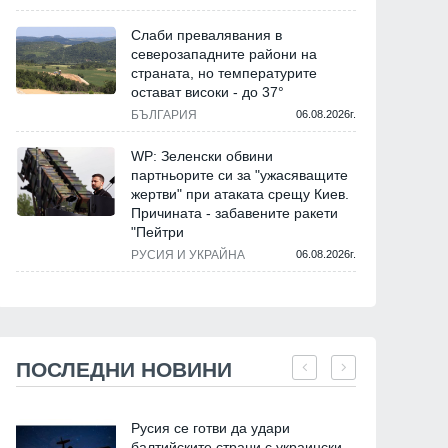
Слаби превалявания в
северозападните райони на
страната, но температурите
остават високи - до 37°
БЪЛГАРИЯ
06.08.2026г.
WP: Зеленски обвини
партньорите си за "ужасяващите
жертви" при атаката срещу Киев.
Причината - забавените ракети
"Пейтри
РУСИЯ И УКРАЙНА
06.08.2026г.
ПОСЛЕДНИ НОВИНИ
Русия се готви да удари
балтийските страни с украински