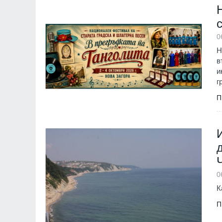
монтиран в разкло
Велико Търново
3
0
Н
в
и
г
П
0
К
П