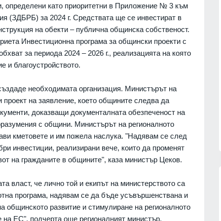
и, определени като приоритетни в Приложение № 3 към
я (ЗДБРБ) за 2024 г. Средствата ще се инвестират в
нструкция на обекти – публична общинска собственост.
приета Инвестиционна програма за общински проекти с
обхват за периода 2024 – 2026 г., реализацията на която
е и благоустройството.
създаде необходимата организация. Министърът на
и проект на заявление, което общините следва да
документи, доказващи документалната обезпеченост на
оразумения с общини. Министърът на регионалното
ави кметовете и им пожела наслука. "Надявам се след
бри инвестиции, реализирани вече, които да променят
от на гражданите в общините", каза министър Цеков.
а власт, че лично той и екипът на министерството са
лотна програма, надявам се да бъде усъвършенствана и
на общинското развитие и стимулиране на регионалното
сичките
Politico: Обменът на
е на ЕС", подчерта още регионалният министър.
ъжа на
разузнавателна информация