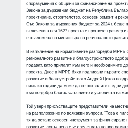
споразумения с общини за финансиране на проект
Закона за държавния бюджет на Република Българи
проектиране, строителство, основен ремонт и реко
Със Закона за държавния бюджет за 2024 г. беше 
включени в нея 1627 проекта с прогнозен размер и 
е възложена на министъра на регионалното развити
В изпълнение на нормативните разпоредби МРРБ 
регионалното развитие и благоустройството одобр
подават, като прилагат към него и необходимите 
проекта. Днес в МРРБ бяха подписани първите сп
развитие и благоустройството Андрей Цеков поздр
няколко години да може да се похвалите с едни до
към по-добро благосъстоянието и условията на жив
Той увери присъстващите представители на местнат
на разположение по всякакви въпроси. "Това е пи
тя да остане основен инструмент за финансиране 
"Ловци" на педофили, в
развитие, допълнена със средствата по програмит
непълнолетни, убили м