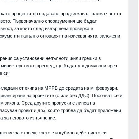
див
между САЩ и Украйна се е
върнал на предишни нива
06.08.2026г.
като процесът по подаване продължава. Голяма част от
СВЕТЪТ
06.08.2026г.
ството. Първоначално споразумения ще бъдат
а бърз
вност, за които след извършена проверка е
 по
Нов спад на нивото на река
окументи напълно отговарят на изискванията, заложени
Дунав е отчет днес
06.08.2026г.
ВИДИН
06.08.2026г.
а
рания са установени непълноти и/или грешки в
Слаби превалявания в
а" Гюров
 министерството преглед, ще бъдат уведомявани чрез
северозападните райони на
се едно
е си.
страната, но температурите
ент внук
остават високи - до 37°
егледани от екипа на МРРБ до средата на м. февруари,
БЪЛГАРИЯ
06.08.2026г.
06.08.2026г.
инансиране на проектите (с или без ДДС). Посочват се и
Общинските съветници в Балчик
и при
м закона. Сред другите пропуски е липса на
ще обсъдят годишния план за
вания на
ласуван проект и др./, които трябва да бъдат приложени
социалните услуги за 2027
сокастро
а за неговото изпълнение.
година
06.08.2026г.
ДОБРИЧ
06.08.2026г.
вреите в
шение за строеж, което е изгубило действието си
WP: Зеленски обвини
нните