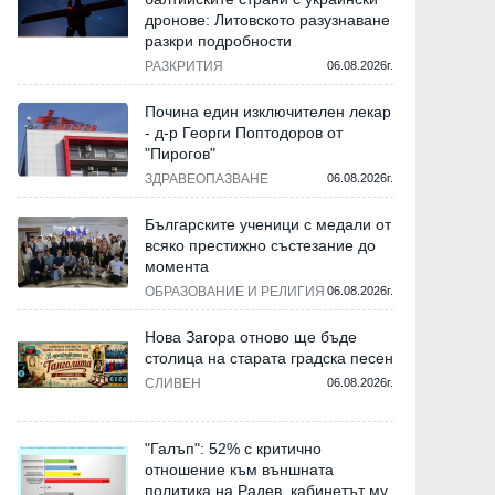
дронове: Литовското разузнаване
разкри подробности
РАЗКРИТИЯ
06.08.2026г.
Почина един изключителен лекар
- д-р Георги Поптодоров от
"Пирогов"
ЗДРАВЕОПАЗВАНЕ
06.08.2026г.
Българските ученици с медали от
всяко престижно състезание до
момента
ОБРАЗОВАНИЕ И РЕЛИГИЯ
06.08.2026г.
Нова Загора отново ще бъде
столица на старата градска песен
СЛИВЕН
06.08.2026г.
"Галъп": 52% с критично
отношение към външната
политика на Радев, кабинетът му