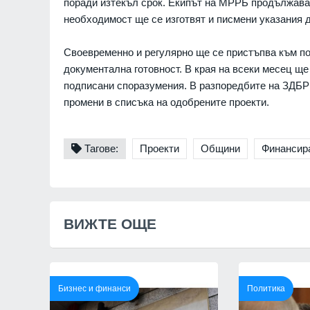
поради изтекъл срок. Екипът на МРРБ продължава
политици се запознаят с
необходимост ще се изготвят и писмени указания 
преди да коментират
СОФИЯ-ОБЛАСТ
Своевременно и регулярно ще се пристъпва към п
документална готовност. В края на всеки месец ще
подписани споразумения. В разпоредбите на ЗДБР
промени в списъка на одобрените проекти.
Тагове:
Проекти
Общини
Финансир
7
Новото издание на
Столичната библио
библиотеки 2026" 
ВИЖТЕ ОЩЕ
Южния парк
София
01.08.2026
8
The Times: Август 
Бизнес и финанси
Политика
превърне в най-"п
за Путин и Русия