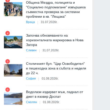
3
Община Мездра, полицията и
"Социално подпомагане" извършиха
съвместна проверка за системни
9
проблеми в кв. "Лещака"
Враца
31.07.2026г.
-
4
Започва обновяването на
хоризонталната маркировка в Нова
Загора
10
Назначен е нов Управителен
Започва работата по
Сливен
31.07.2026г.
съвет на Агенция "Пътна
изграждането на после
инфраструктура"
участък от Софийския
околовръстен път
5
Столичният бул. "Цар Освободител"
29.05.2026г.
е пешеходна зона в събота и неделя
11
29.05.2026г.
до 22 ч.
София
01.08.2026г.
а
6
Водолази издирват мъж, паднал от
12
джет в язовир Доспат
Смолян
01.08.2026г.