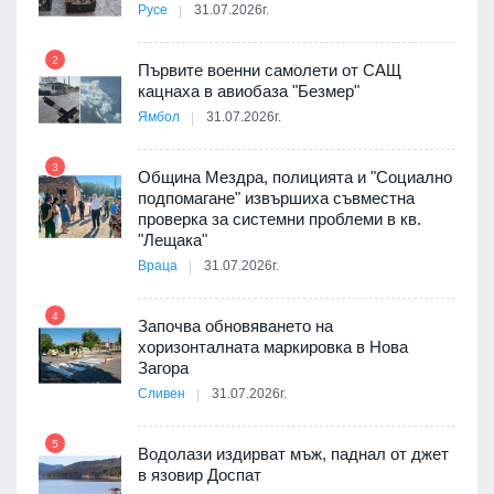
Русе
31.07.2026г.
2
Първите военни самолети от САЩ
кацнаха в авиобаза "Безмер"
8
Ямбол
31.07.2026г.
 в
3
Община Мездра, полицията и "Социално
подпомагане" извършиха съвместна
проверка за системни проблеми в кв.
9
ойно
"Лещака"
те
Враца
31.07.2026г.
4
Започва обновяването на
хоризонталната маркировка в Нова
10
оведе
Загора
АЕЦ
Сливен
31.07.2026г.
5
Водолази издирват мъж, паднал от джет
11
в язовир Доспат