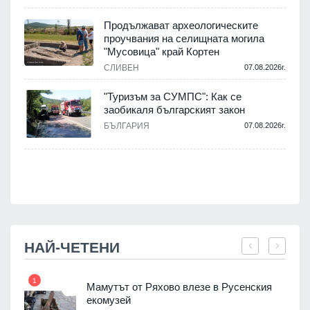
Продължават археологическите
.
проучвания на селищната могила
"Мусовица" край Кортен
СЛИВЕН
07.08.2026г.
.
"Туризъм за СУМПС": Как се
заобикаля българският закон
БЪЛГАРИЯ
07.08.2026г.
.
НАЙ-ЧЕТЕНИ
1
7
Мамутът от Ряхово влезе в Русенския
екомузей