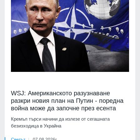
WSJ: Американското разузнаване
разкри новия план на Путин - поредна
война може да започне през есента
Кремъл търси начини да излезе от сегашната
безизходица в Украйна
Светът
07.08.2026г.