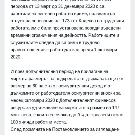
периода от 13 март до 31 декември 2020 г. са
работили на непълно работно време, ползвали са
отпуск на основание чл. 173а от Кодекса на труда или
работата им е била преустановена поради въведени
временни ограничения на дейността. Работниците и
служителите следва да са били в трудово
правоотношение с работодателя преди 1 октомври
2020 г.
И през допълнителния период на прилагане на
мярката размерът на подкрепата от държавата ще е в
размер на 60 на сто от осигурителния доход и от
дължимите от работодателя осигурителни вноски за
месец октомври 2020 г. Допълнителният финансов
ресурс за удължаване на мярката е в размер на 147
млн. лева, с които се очаква да бъдат запазени около
100 хиляди работни места.
След промяната на Постановлението за изплащане