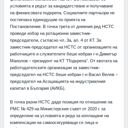
условията и редът за кандидатстване и получаване
на финансовата подкрепа. Социалните партньори не
постигнаха единодушие по проекта на
Постановление. В точка трета от дневния ред НСТС
проведе избор на ротационни заместник-
председатели, съгласно чл. 3а, ал. 4 от КТ. За
заместник-председател на НСТС от организациите на
работниците и служителите беше избран г-н Димитър
Манолов – президент на КТ "Подкрепа". От квотата на
работодателските организации за заместник-
председател на НСТС беше избран г-н Васил Велев –
председател на Асоциацията на индустриалния
капитал в България (АИКБ).
В точка разни НСТС даде позиция по отношение на
РМС № 429 на Министерския съвет от 2020 г. за
определяне на условията и реда за изплащане на
компенсации на самоосигуряващи се лица и