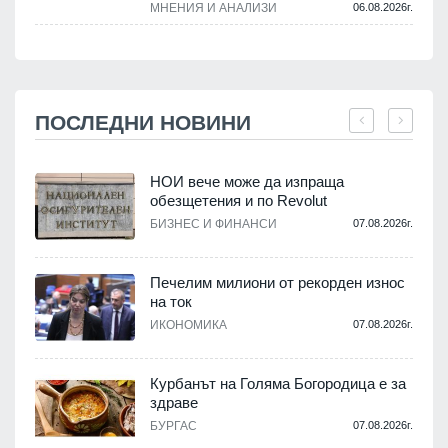
МНЕНИЯ И АНАЛИЗИ
06.08.2026г.
ПОСЛЕДНИ НОВИНИ
НОИ вече може да изпраща
,
обезщетения и по Revolut
о
БИЗНЕС И ФИНАНСИ
07.08.2026г.
.
Печелим милиони от рекорден износ
на ток
ИКОНОМИКА
07.08.2026г.
.
Курбанът на Голяма Богородица е за
здраве
и
а
БУРГАС
07.08.2026г.