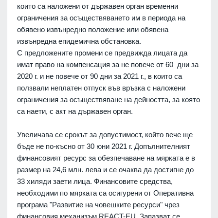
които са наложени от държавен орган временни
ограничения за осъществяването им в периода на
обявено извънредно положение или обявена
извънредна епидемична обстановка.
С предложените промени се предвижда лицата да
имат право на компенсация за не повече от 60 дни за
2020 г. и не повече от 90 дни за 2021 г., в които са
ползвали неплатен отпуск във връзка с наложени
ограничения за осъществяване на дейността, за която
са наети, с акт на държавен орган.
Увеличава се срокът за допустимост, който вече ще
бъде не по-късно от 30 юни 2021 г. Допълнителният
финансовият ресурс за обезпечаване на мярката е в
размер на 24,6 млн. лева и се очаква да достигне до
33 хиляди заети лица. Финансовите средства,
необходими по мярката са осигурени от Оперативна
програма "Развитие на човешките ресурси" чрез
финансовия механизъм REACT-EU. Запазват се