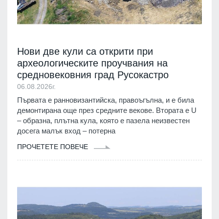
Нови две кули са открити при
археологическите проучвания на
средновековния град Русокастро
06.08.2026г.
Първата е ранновизантийска, правоъгълна, и е била
демонтирана още през средните векове. Втората е U
– образна, плътна кула, която е пазела неизвестен
досега малък вход – потерна
ПРОЧЕТЕТЕ ПОВЕЧЕ