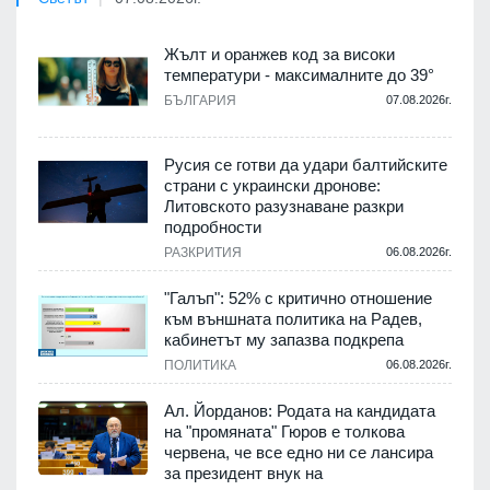
Жълт и оранжев код за високи
температури - максималните до 39°
БЪЛГАРИЯ
07.08.2026г.
Русия се готви да удари балтийските
страни с украински дронове:
Литовското разузнаване разкри
подробности
РАЗКРИТИЯ
06.08.2026г.
"Галъп": 52% с критично отношение
към външната политика на Радев,
кабинетът му запазва подкрепа
ПОЛИТИКА
06.08.2026г.
Ал. Йорданов: Родата на кандидата
на "промяната" Гюров е толкова
червена, че все едно ни се лансира
за президент внук на