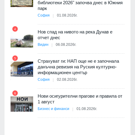
3D
библиотеки 2026" започва днес в Южния
а към
парк
София
01.08.2026г.
10
4
Нов спад на нивото на река Дунав е
 няма
отчет днес
0 до
Видин
06.08.2026г.
11
5
Страхуват ги: НАП още не е започнала
данъчна ревизия на Руския културно-
ията
информационен център
та за
София
02.08.2026г.
12
6
Нови осигурителни прагове и правила от
1 август
ско:
Бизнес и финанси
01.08.2026г.