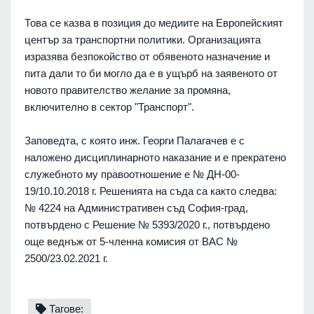
Това се казва в позиция до медиите на Европейският
център за транспортни политики. Организацията
изразява безпокойство от обявеното назначение и
пита дали то би могло да е в ущърб на заявеното от
новото правителство желание за промяна,
включително в сектор "Транспорт".
Заповедта, с която инж. Георги Палагачев е с
наложено дисциплинарното наказание и е прекратено
служебното му правоотношение е № ДН-00-
19/10.10.2018 г. Решенията на съда са както следва:
№ 4224 на Административен съд София-град,
потвърдено с Решение № 5393/2020 г., потвърдено
още веднъж от 5-членна комисия от ВАС №
2500/23.02.2021 г.
Тагове: