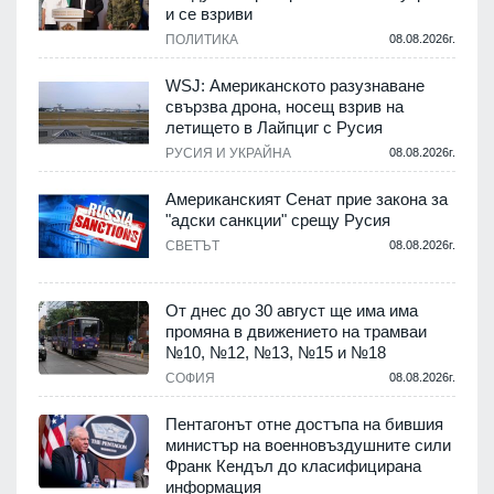
и се взриви
ПОЛИТИКА
08.08.2026г.
.
WSJ: Американското разузнаване
свързва дрона, носещ взрив на
летището в Лайпциг с Русия
.
РУСИЯ И УКРАЙНА
08.08.2026г.
Американският Сенат прие закона за
"адски санкции" срещу Русия
СВЕТЪТ
08.08.2026г.
.
От днес до 30 август ще има има
промяна в движението на трамваи
№10, №12, №13, №15 и №18
т
СОФИЯ
08.08.2026г.
.
Пентагонът отне достъпа на бившия
министър на военновъздушните сили
Франк Кендъл до класифицирана
информация