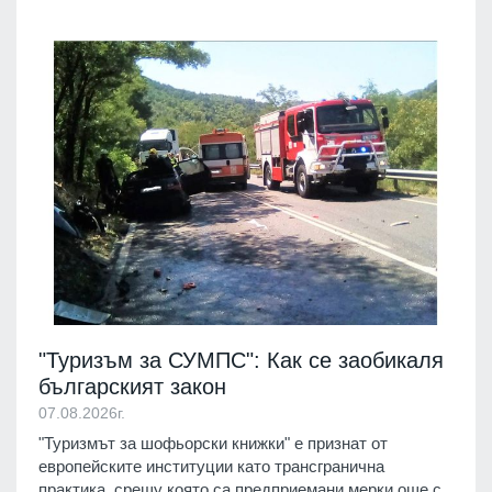
"Туризъм за СУМПС": Как се заобикаля
българският закон
07.08.2026г.
"Туризмът за шофьорски книжки" е признат от
европейските институции като трансгранична
практика, срещу която са предприемани мерки още с