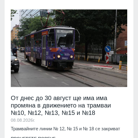
От днес до 30 август ще има има
промяна в движението на трамваи
№10, №12, №13, №15 и №18
08.08.2026г.
Трамвайните линии № 12, № 15 и № 18 се закриват