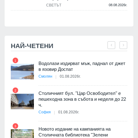
СВЕТЪТ
08.08.2026г.
.
НАЙ-ЧЕТЕНИ
1
7
Водолази издирват мъж, паднал от джет
в язовир Доспат
Смолян
01.08.2026г.
 в
2
8
Столичният бул. "Цар Освободител" е
пешеходна зона в събота и неделя до 22
ч.
я
София
01.08.2026г.
9
3
Новото издание на кампанията на
Столичната библиотека "Зелени