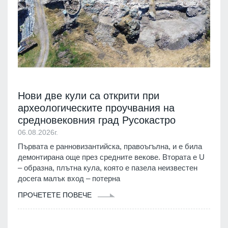
Нови две кули са открити при
археологическите проучвания на
средновековния град Русокастро
06.08.2026г.
Първата е ранновизантийска, правоъгълна, и е била
демонтирана още през средните векове. Втората е U
– образна, плътна кула, която е пазела неизвестен
досега малък вход – потерна
ПРОЧЕТЕТЕ ПОВЕЧЕ