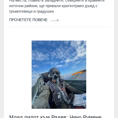
На места, главно в западните, северните и крайните
източни райони, ще превали краткотраен дъжд с
гръмотевици и градушки
ПРОЧЕТЕТЕ ПОВЕЧЕ
Млад пилот към Радев: Чичо Румене,