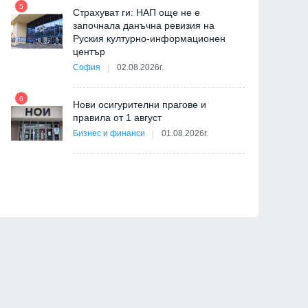
5
11
Страхуват ги: НАП още не е
започнала данъчна ревизия на
Руския културно-информационен
център
София
02.08.2026г.
6
Нови осигурителни прагове и
12
правила от 1 август
я
Бизнес и финанси
01.08.2026г.
ав