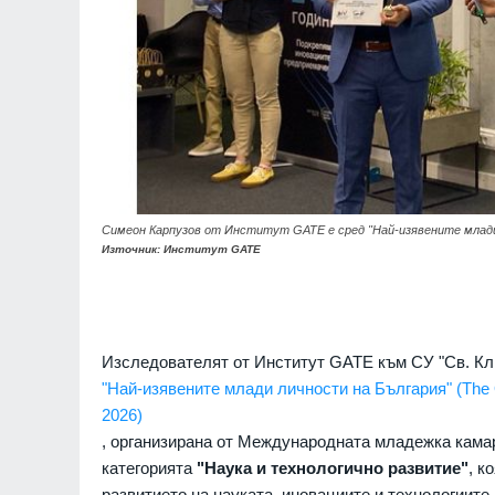
Симеон Карпузов от Институт GATE е сред "Най-изявените млади
Източник: Институт GATE
Изследователят от Институт GATE към СУ "Св. Кл
"Най-изявените млади личности на България" (The O
2026)
, организирана от Международната младежка камара
категорията
"Наука и технологично развитие"
, к
развитието на науката, иновациите и технологиите.