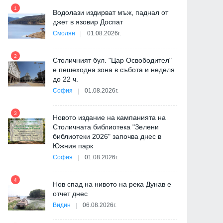
1
7
Водолази издирват мъж, паднал от
ия
джет в язовир Доспат
Смолян
01.08.2026г.
2
8
Столичният бул. "Цар Освободител"
"
е пешеходна зона в събота и неделя
от
до 22 ч.
София
01.08.2026г.
3
9
Новото издание на кампанията на
Столичната библиотека "Зелени
библиотеки 2026" започва днес в
Южния парк
София
01.08.2026г.
10
4
Нов спад на нивото на река Дунав е
отчет днес
Видин
06.08.2026г.