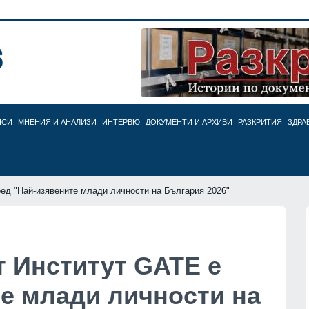
НСИ
МНЕНИЯ И АНАЛИЗИ
ИНТЕРВЮ
ДОКУМЕНТИ И АРХИВИ
РАЗКРИТИЯ
ЗДРА
ред "Най-изявените млади личности на България 2026"
т Институт GATE е
те млади личности на