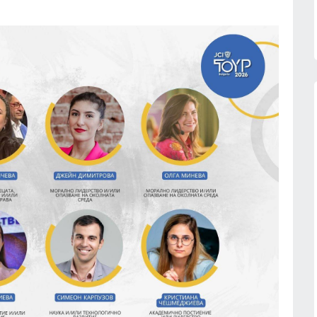
:
Рейтингът на Володимир
аде
Зеленски бележи спад след
ост
протестите в Украйна - едва 18 %
му имат пълно доверие
07.08.2026г.
РУСИЯ И УКРАЙНА
07.08.2026г.
ческите
та могила
Жълт и оранжев код за високи
температури - максималните до
39°
07.08.2026г.
БЪЛГАРИЯ
07.08.2026г.
ава
като
Доналд Тръмп: Ракетите Patriot