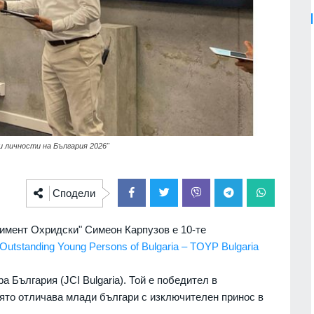
 личности на България 2026"
Сподели
имент Охридски" Симеон Карпузов e 10-те
utstanding Young Persons of Bulgaria – TOYP Bulgaria
 България (JCI Bulgaria). Той е победител в
оято отличава млади българи с изключителен принос в