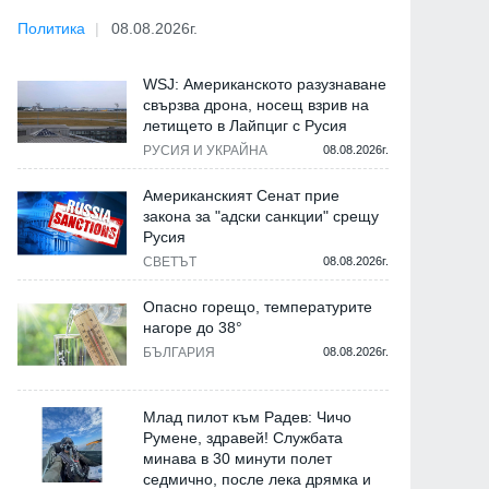
Политика
08.08.2026г.
WSJ: Американското разузнаване
свързва дрона, носещ взрив на
летището в Лайпциг с Русия
РУСИЯ И УКРАЙНА
08.08.2026г.
Американският Сенат прие
закона за "адски санкции" срещу
Русия
СВЕТЪТ
08.08.2026г.
Опасно горещо, температурите
нагоре до 38°
БЪЛГАРИЯ
08.08.2026г.
Млад пилот към Радев: Чичо
Румене, здравей! Службата
минава в 30 минути полет
седмично, после лека дрямка и