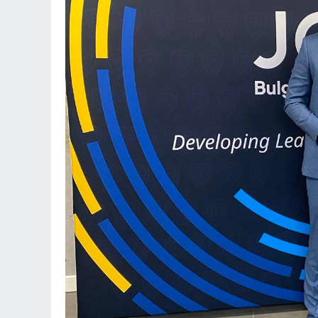
11
Информационна к
популяризиране н
здравно досие и н
приложение еЗдра
в
Враца
03.08.2026г
12
Ансамбъл "Мездра
достойно България
престижните фолк
света
Враца
03.08.2026г