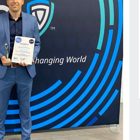
Икономика
03.08.2026г.
ампания за
а електронното
17
а мобилното
Основоположник на съвременното
ве ще се проведе
3D компютърно зрение се
присъединява към INSAIT
.
София
03.08.2026г.
18
" представи
Актуална информация относно
 на една от най-
състоянието на корабоплавателни
лорни сцени в
път в българския участък на р. Дун
към 4 август 2026 годи
.
Русе
04.08.2026г.