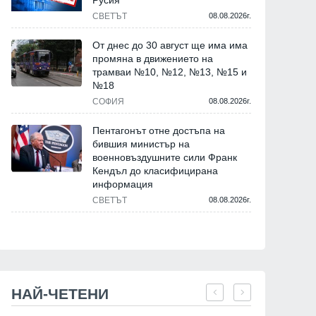
Русия
СВЕТЪТ
08.08.2026г.
От днес до 30 август ще има има
промяна в движението на
трамваи №10, №12, №13, №15 и
№18
СОФИЯ
08.08.2026г.
Пентагонът отне достъпа на
бившия министър на
военновъздушните сили Франк
Кендъл до класифицирана
информация
СВЕТЪТ
08.08.2026г.
НАЙ-ЧЕТЕНИ