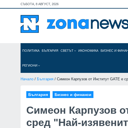
СЪБОТА, 8 АВГУСТ, 2026
ПОЛИТИКА
БЪЛГАРИЯ
СВЕТЪТ
ИКОНОМИКА
БИЗНЕС И ФИНА
РЕГИОНИ
Начало
/
България
/ Симеон Карпузов от Институт GATE е с
България
Бизнес и финанси
Симеон Карпузов о
сред "Най-изявени