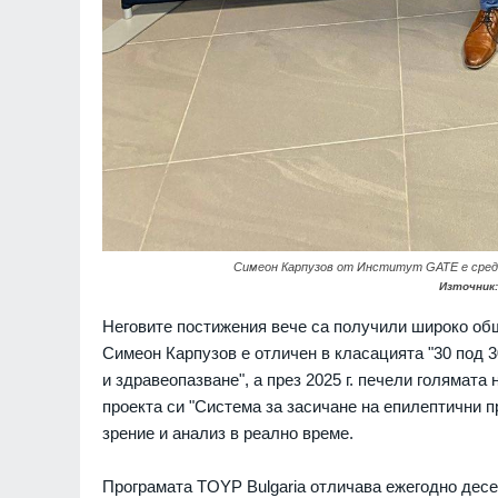
Симеон Карпузов от Институт GATE е сред 
Източник
Неговите постижения вече са получили широко общ
Симеон Карпузов е отличен в класацията "30 под 30
и здравеопазване", а през 2025 г. печели голямата
проекта си "Система за засичане на епилептични 
зрение и анализ в реално време.
Програмата TOYP Bulgaria отличава ежегодно десе