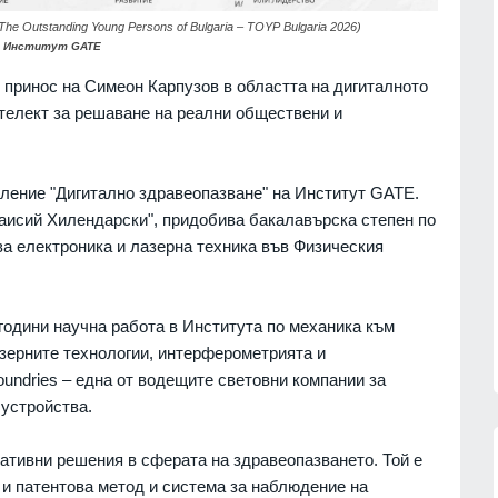
т
са ни необходими и на нас
ици
СВЕТЪТ
07.08.2026г.
e Outstanding Young Persons of Bulgaria – TOYP Bulgaria 2026)
07.08.2026г.
: Институт GATE
 принос на Симеон Карпузов в областта на дигиталното
Украинският президент обяви
к се
телект за решаване на реални обществени и
началото на специални операции
закон
срещу руската военна
07.08.2026г.
промишленост
РУСИЯ И УКРАЙНА
07.08.2026г.
ление "Дигитално здравеопазване" на Институт GATE.
зузнаване
исий Хилендарски", придобива бакалавърска степен по
тин -
Призоваха Запада за акция на
ва електроника и лазерна техника във Физическия
 започне
специални части в Русия за
унищожаване на
севернокорейски ракетни
07.08.2026г.
установки
одини научна работа в Института по механика към
СВЕТЪТ
07.08.2026г.
азерните технологии, интерферометрията и
oundries – една от водещите световни компании за
устройства.
ативни решения в сферата на здравеопазването. Той е
 и патентова метод и система за наблюдение на