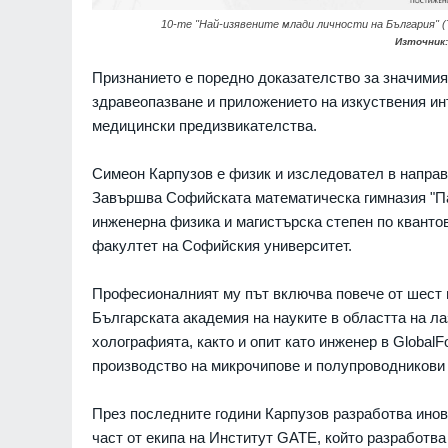
формира бойни части о
07.08.2026г.
украински военнопленн
10-те "Най-изявените млади личности на България" (Th
РУСИЯ И УКРАЙНА
Източник
 Голяма Богородица
Признанието е поредно доказателство за значимия
"Туризъм за СУМПС": Ка
здравеопазване и приложението на изкуствения ин
заобикаля българският 
07.08.2026г.
медицински предизвикателства.
БЪЛГАРИЯ
ронове удариха склад
Симеон Карпузов е физик и изследовател в направ
es в Екатеринбург, на
WSJ: Американското ра
Завършва Софийската математическа гимназия "Па
границата (ВИДЕО)
разкри новия план на Пу
инженерна физика и магистърска степен по кванто
поредна война може да
РАЙНА
07.08.2026г.
през есента
факултет на Софийския университет.
СВЕТЪТ
Професионалният му път включва повече от шест г
Българската академия на науките в областта на л
холографията, както и опит като инженер в GlobalF
производство на микрочипове и полупроводникови 
През последните години Карпузов разработва инов
част от екипа на Институт GATE, който разработва