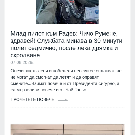
Млад пилот към Радев: Чичо Румене,
здравей! Службата минава в 30 минути
полет седмично, после лека дрямка и
скролване
07.08.2026г.
Онези закръглени и побелели пенсии се оплакват, че
не могат да смогнат да летят и да оправят
смените...Взимат повече и от Президента сигурно, а
са мързеливи повече и от Бай Ганьо
ПРОЧЕТЕТЕ ПОВЕЧЕ