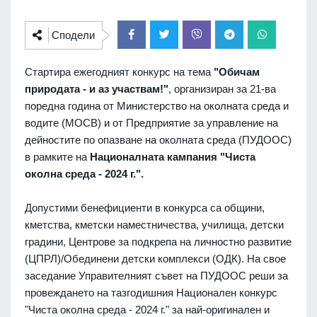
Сподели
Стартира ежегодният конкурс на тема
"Обичам
природата - и аз участвам!"
, организиран за 21-ва
поредна година от Министерство на околната среда и
водите (МОСВ) и от Предприятие за управление на
дейностите по опазване на околната среда (ПУДООС)
в рамките на
Националната кампания "Чиста
околна среда - 2024 г.".
Допустими бенефициенти в конкурса са общини,
кметства, кметски наместничества, училища, детски
градини, Центрове за подкрепа на личностно развитие
(ЦПРЛ)/Обединени детски комплекси (ОДК). На свое
заседание Управителният съвет на ПУДООС реши за
провеждането на тазгодишния Национален конкурс
"Чиста околна среда - 2024 г." за най-оригинален и