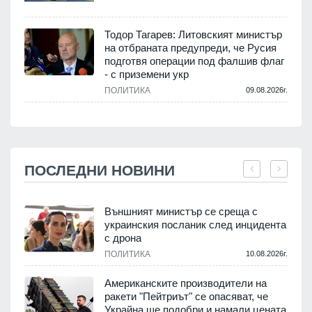
Тодор Тагарев: Литовският министър
на отбраната предупреди, че Русия
подготвя операции под фалшив флаг
- с приземени укр
ПОЛИТИКА
09.08.2026г.
ПОСЛЕДНИ НОВИНИ
Външният министър се среща с
украинския посланик след инцидента
с дрона
.
ПОЛИТИКА
10.08.2026г.
Американските производители на
ракети "Пейтриът" се опасяват, че
Украйна ще подобри и намали цената