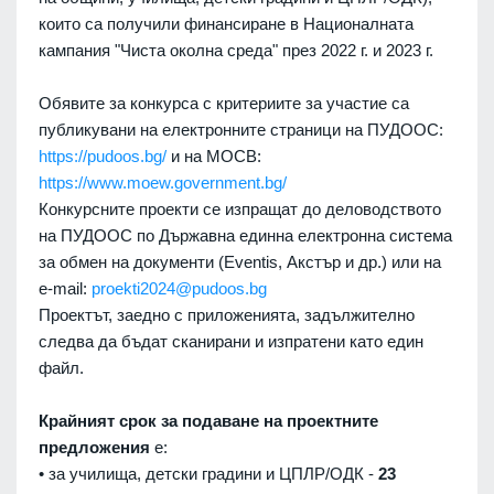
които са получили финансиране в Националната
кампания "Чиста околна среда" през 2022 г. и 2023 г.
Обявите за конкурса с критериите за участие са
публикувани на електронните страници на ПУДООС:
https://pudoos.bg/
и на МОСВ:
https://www.moew.government.bg/
Конкурсните проекти се изпращат до деловодството
на ПУДООС по Държавна единна електронна система
за обмен на документи (Eventis, Акстър и др.) или на
e-mail:
proekti2024@pudoos.bg
Проектът, заедно с приложенията, задължително
следва да бъдат сканирани и изпратени като един
файл.
Крайният срок за подаване на проектните
предложения
е:
• за училища, детски градини и ЦПЛР/ОДК -
23