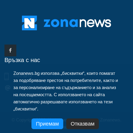
Връзка с нас
Zonanews.bg използва „бисквитки“, които помагат
Контакти
за подобряване престоя на потребителите, както и
за персонализиране на съдържанието и за анализ
info@zonanews.bg
на посещаемостта. С използването на сайта
автоматично разрешавате използването на тези
„бисквитки“.
© Copyright 2020, Информационна агенция Zonanews.
Приемам
Отказвам
Всички права запазени.