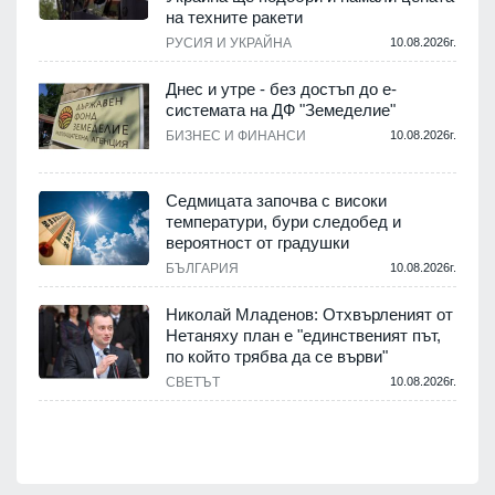
на техните ракети
.
РУСИЯ И УКРАЙНА
10.08.2026г.
Днес и утре - без достъп до е-
системата на ДФ "Земеделие"
у
БИЗНЕС И ФИНАНСИ
10.08.2026г.
.
Седмицата започва с високи
температури, бури следобед и
вероятност от градушки
БЪЛГАРИЯ
10.08.2026г.
.
Николай Младенов: Отхвърленият от
Нетаняху план е "единственият път,
а
по който трябва да се върви"
СВЕТЪТ
10.08.2026г.
.