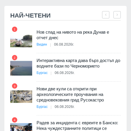
НАЙ-ЧЕТЕНИ
1
7
Нов спад на нивото на река Дунав е
я
отчет днес
Видин
06.08.2026г.
2
Интерактивна карта дава бърз достъп до
8
 на
водните бази по Черноморието
а, че
Бургас
06.08.2026г.
т
3
Нови две кули са открити при
археологическите проучвания на
9
средновековния град Русокастро
3D
Бургас
06.08.2026г.
а към
4
Радев за инцидента с евреите в Банско:
Нека чуждестранните политици се