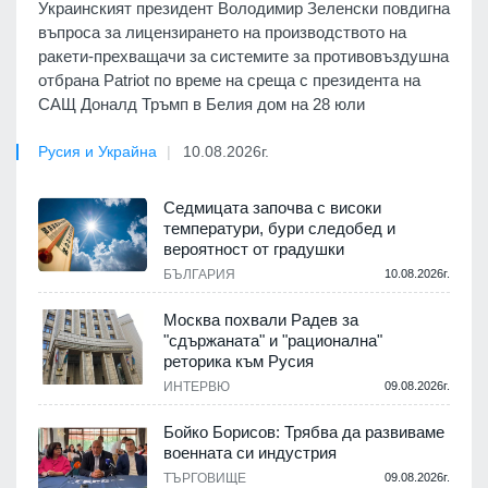
Украинският президент Володимир Зеленски повдигна
въпроса за лицензирането на производството на
ракети-прехващачи за системите за противовъздушна
отбрана Patriot по време на среща с президента на
САЩ Доналд Тръмп в Белия дом на 28 юли
Русия и Украйна
10.08.2026г.
Седмицата започва с високи
температури, бури следобед и
вероятност от градушки
БЪЛГАРИЯ
10.08.2026г.
Москва похвали Радев за
"сдържаната" и "рационална"
реторика към Русия
ИНТЕРВЮ
09.08.2026г.
Бойко Борисов: Трябва да развиваме
военната си индустрия
ТЪРГОВИЩЕ
09.08.2026г.