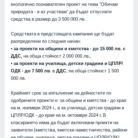
екологично познавателен проект на тема "Обичам
природата - и аз участвам" да бъдат отпуснати
средства в размер до 3 500 000 лв.
Средствата в предстоящата кампания ще бъдат
разпределени по следния начин:
• за проекти на общини и кметства - до 15 000 лв. с
ДДС,
на обща стойност 2 000 000 лв.,
• за проекти на училища, детски градини и ЦПЛР/
ОДК - до 7 500 лв
.
с ДДС
, на обща стойност 1 500
000 лв.
Крайният срок за изпълнение на дейностите по
одобрените проекти е: за общини и кметства - до края
на м. ноември 2024 г., а за училища, детски градини и
ЦПЛР/ОДК - до края на м. октомври 2024 г. В
класирането няма да бъдат включвани проекти на
заявители (кметства, кметски наместничества, райони
на общини, училища, детски градини и ЦПЛР/ОДК),