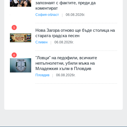
10
запознаят с фактите, преди да
ията
коментират
та за
София-област
06.08.2026г.
5
Нова Загора отново ще бъде столица на
старата градска песен
11
оито
Сливен
06.08.2026г.
7
6
"Ловци" на педофили, всичките
непълнолетни, убили мъжа на
12
Младежкия хълм в Пловдив
бва
Пловдив
06.08.2026г.