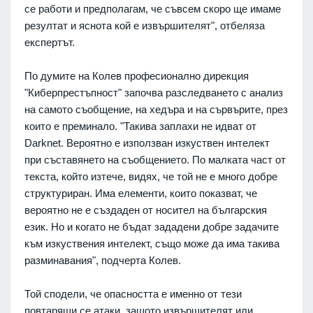
се работи и предполагам, че съвсем скоро ще имаме
резултат и яснота кой е извършителят", отбеляза
експертът.
По думите на Колев професионално дирекция
"Киберпрестъпност" започва разследването с анализ
на самото съобщение, на хедъра и на сървърите, през
които е преминало. "Такива заплахи не идват от
Darknet. Вероятно е използван изкуствен интелект
при съставянето на съобщението. По малката част от
текста, който изтече, видях, че той не е много добре
структуриран. Има елементи, които показват, че
вероятно не е създаден от носител на българския
език. Но и когато не бъдат зададени добре задачите
към изкуствения интелект, също може да има такива
разминавания", подчерта Колев.
Той сподели, че опасността е именно от тези
повтарящи се атаки, защото извършителят или