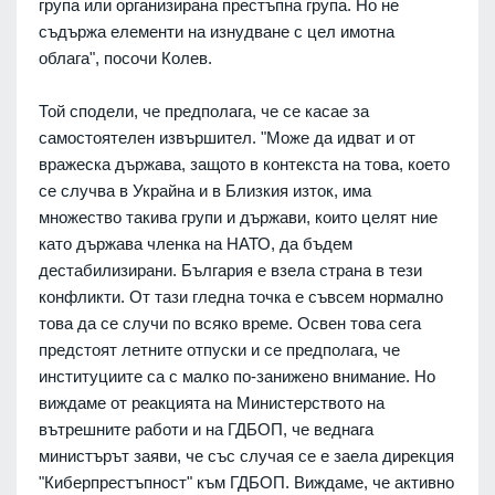
група или организирана престъпна група. Но не
съдържа елементи на изнудване с цел имотна
облага", посочи Колев.
Той сподели, че предполага, че се касае за
самостоятелен извършител. "Може да идват и от
вражеска държава, защото в контекста на това, което
се случва в Украйна и в Близкия изток, има
множество такива групи и държави, които целят ние
като държава членка на НАТО, да бъдем
дестабилизирани. България е взела страна в тези
конфликти. От тази гледна точка е съвсем нормално
това да се случи по всяко време. Освен това сега
предстоят летните отпуски и се предполага, че
институциите са с малко по-занижено внимание. Но
виждаме от реакцията на Министерството на
вътрешните работи и на ГДБОП, че веднага
министърът заяви, че със случая се е заела дирекция
"Киберпрестъпност" към ГДБОП. Виждаме, че активно