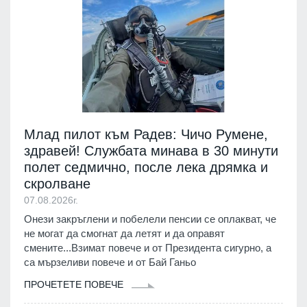
Млад пилот към Радев: Чичо Румене,
здравей! Службата минава в 30 минути
полет седмично, после лека дрямка и
скролване
07.08.2026г.
Онези закръглени и побелели пенсии се оплакват, че
не могат да смогнат да летят и да оправят
смените...Взимат повече и от Президента сигурно, а
са мързеливи повече и от Бай Ганьо
ПРОЧЕТЕТЕ ПОВЕЧЕ