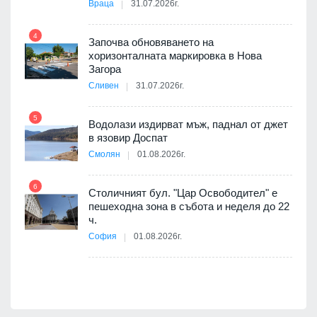
 в
Враца
31.07.2026г.
4
Започва обновяването на
ойно
хоризонталната маркировка в Нова
10
те
Загора
Сливен
31.07.2026г.
5
Водолази издирват мъж, паднал от джет
11
оведе
в язовир Доспат
АЕЦ
Смолян
01.08.2026г.
6
Столичният бул. "Цар Освободител" е
12
пешеходна зона в събота и неделя до 22
 няма
ч.
0 до
София
01.08.2026г.