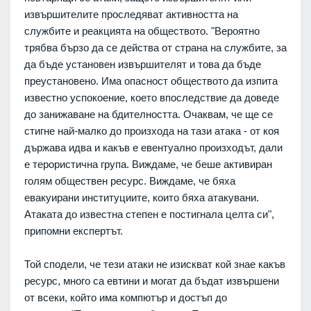
извършителите проследяват активността на
службите и реакцията на обществото. "Вероятно
трябва бързо да се действа от страна на службите, за
да бъде установен извършителят и това да бъде
преустановено. Има опасност обществото да изпита
известно успокоение, което впоследствие да доведе
до занижаване на бдителността. Очаквам, че ще се
стигне най-малко до произхода на тази атака - от коя
държава идва и какъв е евентуално произходът, дали
е терористична група. Виждаме, че беше активиран
голям обществен ресурс. Виждаме, че бяха
евакуирани институциите, които бяха атакувани.
Атаката до известна степен е постигнала целта си",
припомни експертът.
Той сподели, че тези атаки не изискват кой знае какъв
ресурс, много са евтини и могат да бъдат извършени
от всеки, който има компютър и достъп до