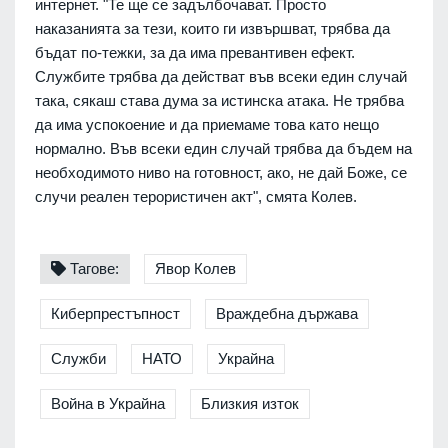
интернет. "Те ще се задълбочават. Просто
наказанията за тези, които ги извършват, трябва да
бъдат по-тежки, за да има превантивен ефект.
Службите трябва да действат във всеки един случай
така, сякаш става дума за истинска атака. Не трябва
да има успокоение и да приемаме това като нещо
нормално. Във всеки един случай трябва да бъдем на
необходимото ниво на готовност, ако, не дай Боже, се
случи реален терористичен акт", смята Колев.
Тагове:
Явор Колев
Киберпрестъпност
Враждебна държава
Служби
НАТО
Украйна
Война в Украйна
Близкия изток