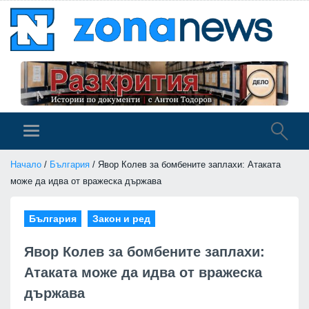
Начало
/
България
/ Явор Колев за бомбените заплахи: Атаката
може да идва от вражеска държава
България
Закон и ред
Явор Колев за бомбените заплахи:
Атаката може да идва от вражеска
държава