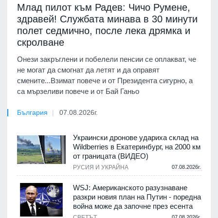
Млад пилот към Радев: Чичо Румене,
здравей! Службата минава в 30 минути
полет седмично, после лека дрямка и
скролване
Онези закръглени и побелели пенсии се оплакват, че
не могат да смогнат да летят и да оправят
смените...Взимат повече и от Президента сигурно, а
са мързеливи повече и от Бай Ганьо
България
07.08.2026г.
Украински дронове удариха склад на
Wildberries в Екатеринбург, на 2000 км
от границата (ВИДЕО)
РУСИЯ И УКРАЙНА
07.08.2026г.
WSJ: Американското разузнаване
разкри новия план на Путин - поредна
война може да започне през есента
СВЕТЪТ
07.08.2026г.