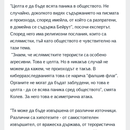
"Целта е да бъде всята паника в обществото. Не
случайно, доколкото видях съдържанието на писмата
и произхода, според имейла, от който са разпратени,
в домейна се съдържа Бейрут", посочи експертът.
Според него има религиозни послания, които са
ислямистки, тъй като обществото е чувствително на
тази тема.
"Знаем, че ислямистките терористи са особено
агресивни. Това е целта. Но в никакъв случай не
можем да кажем, че произходът е такъв. В
киберразследванията това се нарича "фалшив флаг".
Органите не могат да бъдат заблудени, но това е
целта - да се всява паника сред обществото", смята
Колев. За него това е асиметрична атака.
"Тя може да бъде извършена от различни източници.
Различни са хипотезите - от самостоятелен
извършител, от вражеска държава, от терористична