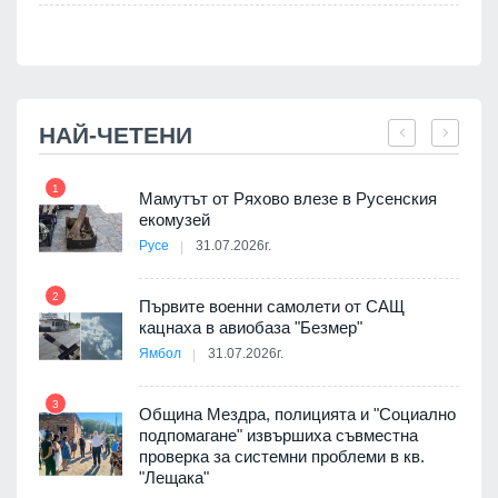
НАЙ-ЧЕТЕНИ
1
7
Мамутът от Ряхово влезе в Русенския
екомузей
Русе
31.07.2026г.
2
Първите военни самолети от САЩ
кацнаха в авиобаза "Безмер"
8
Ямбол
31.07.2026г.
3
Община Мездра, полицията и "Социално
подпомагане" извършиха съвместна
проверка за системни проблеми в кв.
9
"Лещака"