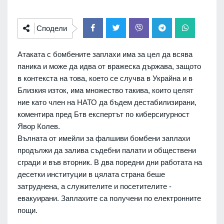
Сподели
Атаката с бомбените заплахи има за цел да всява
паника и може да идва от вражеска държава, защото
в контекста на това, което се случва в Украйна и в
Близкия изток, има множество такива, които целят
ние като член на НАТО да бъдем дестабилизирани,
коментира пред Бтв експертът по киберсигурност
Явор Колев.
Вълната от имейли за фалшиви бомбени заплахи
продължи да залива съдебни палати и обществени
сгради и във вторник. В два поредни дни работата на
десетки институции в цялата страна беше
затруднена, а служителите и посетителите -
евакуирани. Заплахите са получени по електронните
пощи.