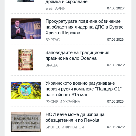
дрямка и скролване
.
БЪЛГАРИЯ
07.08.2026г.
а
Прокуратурата повдигна обвинение
на областния лидер на ДПС в Бургас
.
Христо Широков
БУРГАС
07.08.2026г.
Заповядайте на традиционния
празник на село Оселна
.
ВРАЦА
07.08.2026г.
Украинското военно разузнаване
порази руски комплекс ''Панцир-С1''
на стойност $15 млн.
.
РУСИЯ И УКРАЙНА
07.08.2026г.
НОИ вече може да изпраща
обезщетения и по Revolut
.
БИЗНЕС И ФИНАНСИ
07.08.2026г.