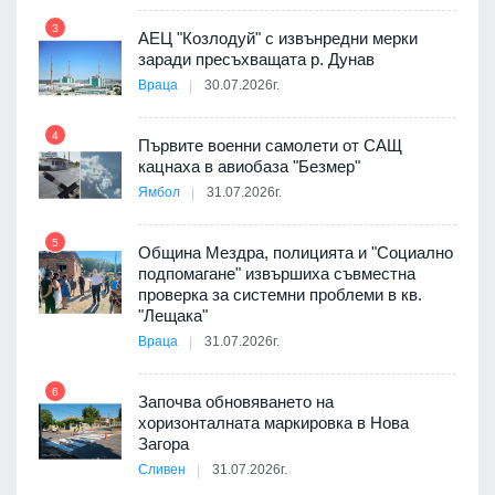
9
пост,
3
АЕЦ "Козлодуй" с извънредни мерки
заради пресъхващата р. Дунав
Враца
30.07.2026г.
4
елни
Първите военни самолети от САЩ
10
кацнаха в авиобаза "Безмер"
Ямбол
31.07.2026г.
5
Община Мездра, полицията и "Социално
ите
подпомагане" извършиха съвместна
проверка за системни проблеми в кв.
11
"Лещака"
Враца
31.07.2026г.
6
Започва обновяването на
хоризонталната маркировка в Нова
12
Загора
Сливен
31.07.2026г.