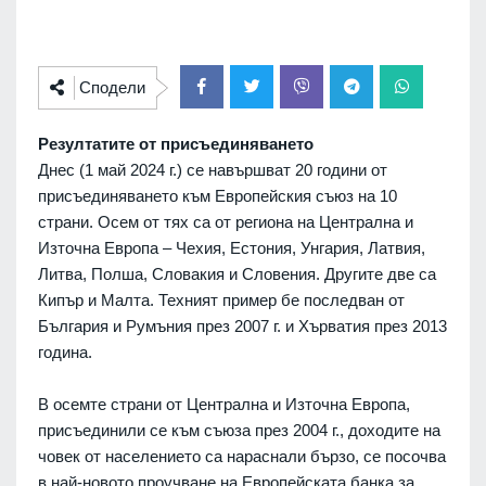
Сподели
Резултатите от присъединяването
Днес (1 май 2024 г.) се навършват 20 години от
присъединяването към Европейския съюз на 10
страни. Осем от тях са от региона на Централна и
Източна Европа – Чехия, Естония, Унгария, Латвия,
Литва, Полша, Словакия и Словения. Другите две са
Кипър и Малта. Техният пример бе последван от
България и Румъния през 2007 г. и Хърватия през 2013
година.
В осемте страни от Централна и Източна Европа,
присъединили се към съюза през 2004 г., доходите на
човек от населението са нараснали бързо, се посочва
в най-новото проучване на Европейската банка за