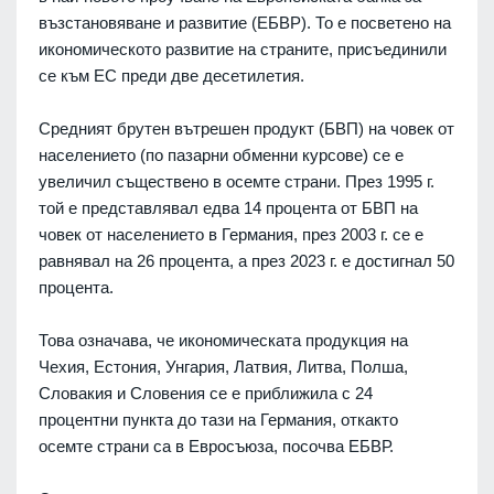
възстановяване и развитие (ЕБВР). То е посветено на
икономическото развитие на страните, присъединили
се към ЕС преди две десетилетия.
Средният брутен вътрешен продукт (БВП) на човек от
населението (по пазарни обменни курсове) се е
увеличил съществено в осемте страни. През 1995 г.
той е представлявал едва 14 процента от БВП на
човек от населението в Германия, през 2003 г. се е
равнявал на 26 процента, а през 2023 г. е достигнал 50
процента.
Това означава, че икономическата продукция на
Чехия, Естония, Унгария, Латвия, Литва, Полша,
Словакия и Словения се е приближила с 24
процентни пункта до тази на Германия, откакто
осемте страни са в Евросъюза, посочва ЕБВР.