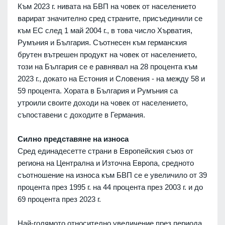
Към 2023 г. нивата на БВП на човек от населението
варират значително сред страните, присъединили се
към ЕС след 1 май 2004 г., в това число Хърватия,
Румъния и България. Съотнесен към германския
брутен вътрешен продукт на човек от населението,
този на България се е равнявал на 28 процента към
2023 г., докато на Естония и Словения - на между 58 и
59 процента. Хората в България и Румъния са
утроили своите доходи на човек от населението,
съпоставени с доходите в Германия.
Силно представяне на износа
Сред единадесетте страни в Европейския съюз от
региона на Централна и Източна Европа, средното
съотношение на износа към БВП се е увеличило от 39
процента през 1995 г. на 44 процента през 2003 г. и до
69 процента през 2023 г.
Най-голямото относително увеличение през периода