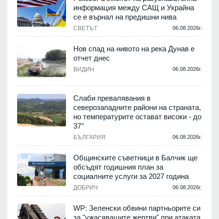
информация между САЩ и Украйна
се е върнал на предишни нива
.
СВЕТЪТ
06.08.2026г.
Нов спад на нивото на река Дунав е
отчет днес
.
ВИДИН
06.08.2026г.
Слаби превалявания в
северозападните райони на страната,
но температурите остават високи - до
.
37°
БЪЛГАРИЯ
06.08.2026г.
а
Общинските съветници в Балчик ще
обсъдят годишния план за
социалните услуги за 2027 година
.
ДОБРИЧ
06.08.2026г.
WP: Зеленски обвини партньорите си
е
за "ужасяващите жертви" при атаката