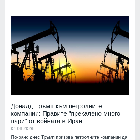
Доналд Тръмп към петролните
компании: Правите "прекалено много
пари" от войната в Иран
04.08.2026г.
По-рано днес Тръмп призова петролните компании да