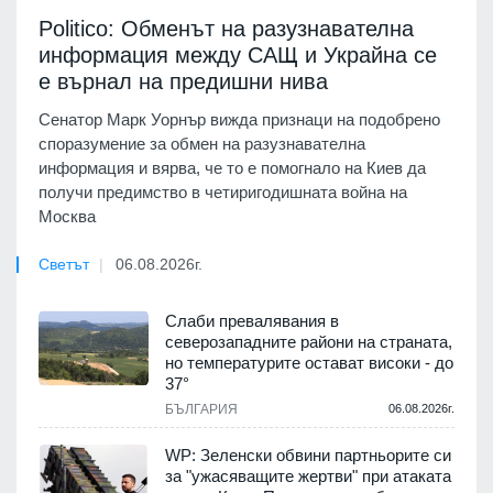
Politico: Обменът на разузнавателна
информация между САЩ и Украйна се
е върнал на предишни нива
Сенатор Марк Уорнър вижда признаци на подобрено
споразумение за обмен на разузнавателна
информация и вярва, че то е помогнало на Киев да
получи предимство в четиригодишната война на
Москва
Светът
06.08.2026г.
Слаби превалявания в
северозападните райони на страната,
но температурите остават високи - до
37°
БЪЛГАРИЯ
06.08.2026г.
WP: Зеленски обвини партньорите си
за "ужасяващите жертви" при атаката