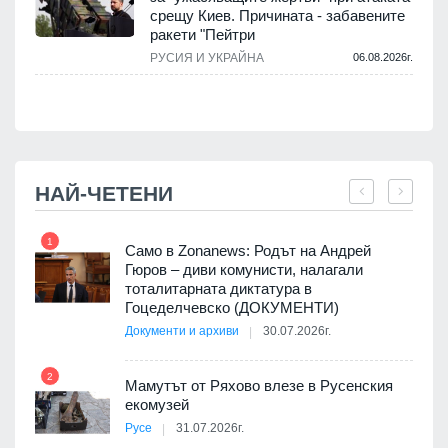
срещу Киев. Причината - забавените
ракети "Пейтри
.
РУСИЯ И УКРАЙНА
06.08.2026г.
НАЙ-ЧЕТЕНИ
1
7
ала
Само в Zonanews: Родът на Андрей
о-
Гюров – диви комунисти, налагали
тоталитарната диктатура в
Гоцеделчевско (ДОКУМЕНТИ)
Документи и архиви
30.07.2026г.
8
а от
2
Мамутът от Ряхово влезе в Русенския
екомузей
Русе
31.07.2026г.