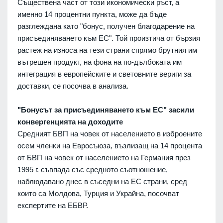
Съществена част от този икономически ръст, а
именно 14 процентни пункта, може да бъде
разглеждана като "бонус, получен благодарение на
присъединяването към ЕС". Той произтича от бързия
растеж на износа на тези страни спрямо брутния им
вътрешен продукт, на фона на по-дълбоката им
интеграция в европейските и световните вериги за
доставки, се посочва в анализа.
"Бонусът за присъединяването към ЕС" засили
конвергенцията на доходите
Средният БВП на човек от населението в изброените
осем членки на Евросъюза, възлизащ на 14 процента
от БВП на човек от населението на Германия през
1995 г. съвпада със средното съотношение,
наблюдавано днес в съседни на ЕС страни, сред
които са Молдова, Турция и Украйна, посочват
експертите на ЕБВР.