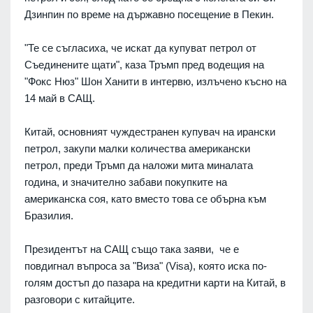
Дзинпин по време на държавно посещение в Пекин.
"Те се съгласиха, че искат да купуват петрол от
Съединените щати", каза Тръмп пред водещия на
"Фокс Нюз" Шон Ханити в интервю, излъчено късно на
14 май в САЩ.
Китай, основният чуждестранен купувач на ирански
петрол, закупи малки количества американски
петрол, преди Тръмп да наложи мита миналата
година, и значително забави покупките на
американска соя, като вместо това се обърна към
Бразилия.
Президентът на САЩ също така заяви, че е
повдигнал въпроса за "Виза" (Visa), която иска по-
голям достъп до пазара на кредитни карти на Китай, в
разговори с китайците.