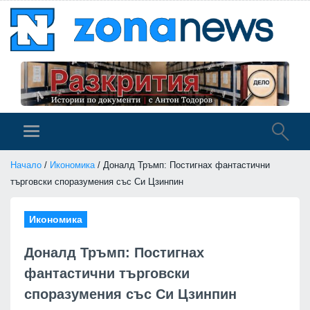
Начало
/
Икономика
/ Доналд Тръмп: Постигнах фантастични
търговски споразумения със Си Цзинпин
Икономика
Доналд Тръмп: Постигнах
фантастични търговски
споразумения със Си Цзинпин