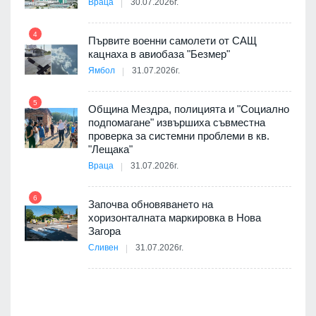
Враца
30.07.2026г.
4
елни
Първите военни самолети от САЩ
10
кацнаха в авиобаза "Безмер"
Ямбол
31.07.2026г.
5
Община Мездра, полицията и "Социално
ите
подпомагане" извършиха съвместна
проверка за системни проблеми в кв.
11
"Лещака"
Враца
31.07.2026г.
6
Започва обновяването на
хоризонталната маркировка в Нова
12
Загора
Сливен
31.07.2026г.