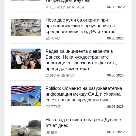
за президент внук на
МНЕНИЯ И АНАЛИЗИ
06.08.2026г.
Нови две кули са открити при
археологическите проучвания на
средновековния град Русокастро
.
БУРГАС
06.08.2026г.
Радев за инцидента с евреите в
Банско: Нека чуждестранните
политици се запознаят с фактите,
.
преди да коментират
СОФИЯ-ОБЛАСТ
06.08.2026г.
Politico: Обменът на разузнавателна
информация между САЩ и Украйна
се е върнал на предишни нива
.
СВЕТЪТ
06.08.2026г.
Нов спад на нивото на река Дунав е
отчет днес
.
ВИДИН
06.08.2026г.