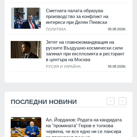
Сметната палата образува
производство за конфликт на
интереси при Делян Пеевски
ПОЛИТИКА
05.08.2026г.
Зетят на главнокомандващия на
руските Въздушно-космически сили
загинал при експлозията в ресторант
в центъра на Москва
РУСИЯ И УКРАЙНА
05.08.2026г.
ПОСЛЕДНИ НОВИНИ
Ал. Йорданов: Родата на кандидата
на "промяната" Гюров е толкова
червена, че все едно ни се лансира
.