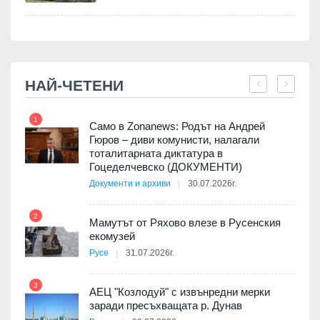
НАЙ-ЧЕТЕНИ
1
7
ала
Само в Zonanews: Родът на Андрей
о-
Гюров – диви комунисти, налагали
тоталитарната диктатура в
Гоцеделчевско (ДОКУМЕНТИ)
Документи и архиви
30.07.2026г.
8
а от
2
Мамутът от Ряхово влезе в Русенския
екомузей
Русе
31.07.2026г.
9
пост,
3
АЕЦ "Козлодуй" с извънредни мерки
заради пресъхващата р. Дунав