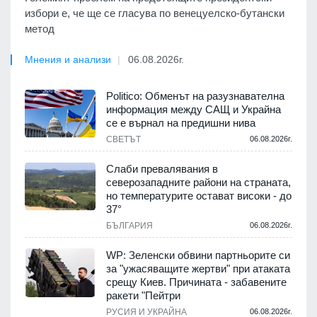
избори е, че ще се гласува по венецуелско-бутански
метод
Мнения и анализи
06.08.2026г.
Politico: Обменът на разузнавателна
информация между САЩ и Украйна
се е върнал на предишни нива
СВЕТЪТ
06.08.2026г.
Слаби превалявания в
северозападните райони на страната,
но температурите остават високи - до
37°
БЪЛГАРИЯ
06.08.2026г.
WP: Зеленски обвини партньорите си
за "ужасяващите жертви" при атаката
срещу Киев. Причината - забавените
ракети "Пейтри
РУСИЯ И УКРАЙНА
06.08.2026г.