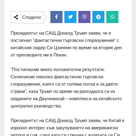
Сподели
Президентът на САЩ Доналд Тръмп заяви, че е
постигнал "фантастични търговски споразумения" с
китайския лидер Си Цзинпин по време на втория ден
от преговорите им в Пекин.
"Постигнахме много положителни резултати.
Сключихме няколко фантастични търговски
споразумения, които са от голяма полза и за двете
страни", каза Тръмп по време на разходката си из
градините на Джуннанхай – комплекса на китайското
централно ръководство.
Президентът на САЩ Доналд Тръмп заяви, че Китай е
изразил интерес към закупуването на американски
петрол и соя, след като се срещна с колегата си Си