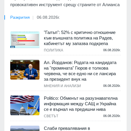
провокативен инструмент срещу страните от Алианса
Разкрития
06.08.2026г.
"Галъп": 52% с критично отношение
към външната политика на Радев,
кабинетът му запазва подкрепа
ПОЛИТИКА
06.08.2026г.
Ал. Йорданов: Родата на кандидата
на "промяната" Гюров е толкова
червена, че все едно ни се лансира
за президент внук на
МНЕНИЯ И АНАЛИЗИ
06.08.2026г.
Politico: Обменът на разузнавателна
информация между САЩ и Украйна
се е върнал на предишни нива
СВЕТЪТ
06.08.2026г.
Слаби превалявания в