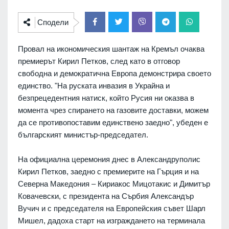
Сподели
Провал на икономическия шантаж на Кремъл очаква
премиерът Кирил Петков, след като в отговор
свободна и демократична Европа демонстрира своето
единство. "На руската инвазия в Украйна и
безпрецедентния натиск, който Русия ни оказва в
момента чрез спирането на газовите доставки, можем
да се противопоставим единствено заедно", убеден е
българският министър-председател.
На официална церемония днес в Александруполис
Кирил Петков, заедно с премиерите на Гърция и на
Северна Македония – Кириакос Мицотакис и Димитър
Ковачевски, с президента на Сърбия Александър
Вучич и с председателя на Европейския съвет Шарл
Мишел, дадоха старт на изграждането на терминала