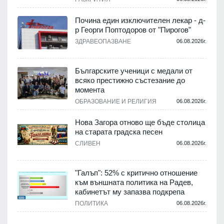
Почина един изключителен лекар - д-
р Георги Поптодоров от "Пирогов"
.
ЗДРАВЕОПАЗВАНЕ
06.08.2026г.
,
Българските ученици с медали от
о
всяко престижно състезание до
момента
.
ОБРАЗОВАНИЕ И РЕЛИГИЯ
06.08.2026г.
Нова Загора отново ще бъде столица
на старата градска песен
СЛИВЕН
06.08.2026г.
.
"Галъп": 52% с критично отношение
и
към външната политика на Радев,
а
кабинетът му запазва подкрепа
ПОЛИТИКА
06.08.2026г.
.