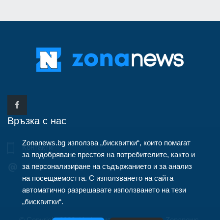
Връзка с нас
Zonanews.bg използва „бисквитки“, които помагат
Контакти
за подобряване престоя на потребителите, както и
за персонализиране на съдържанието и за анализ
info@zonanews.bg
на посещаемостта. С използването на сайта
автоматично разрешавате използването на тези
„бисквитки“.
© Copyright 2020, Информационна агенция Zonanews.