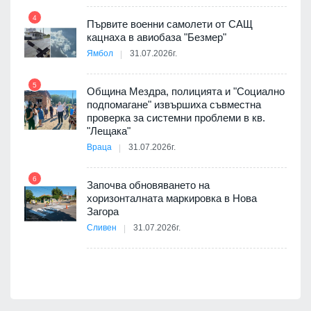
4
елни
Първите военни самолети от САЩ
10
кацнаха в авиобаза "Безмер"
Ямбол
31.07.2026г.
5
Община Мездра, полицията и "Социално
ите
подпомагане" извършиха съвместна
проверка за системни проблеми в кв.
11
"Лещака"
Враца
31.07.2026г.
6
Започва обновяването на
хоризонталната маркировка в Нова
12
Загора
Сливен
31.07.2026г.