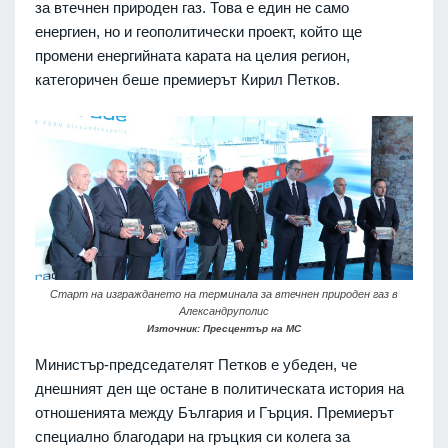
за втечнен природен газ. Това е един не само
енергиен, но и геополитически проект, който ще
промени енергийната карата на целия регион,
категоричен беше премиерът Кирил Петков.
Старт на изграждането на терминала за втечнен природен газ в
Александруполис
Източник: Пресцентър на МС
Министър-председателят Петков е убеден, че
днешният ден ще остане в политическата история на
отношенията между България и Гърция. Премиерът
специално благодари на гръцкия си колега за