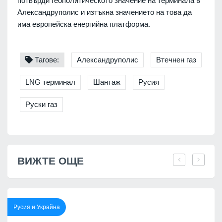
потвърди геополитическото значение на терминала в
Александруполис и изтъкна значението на това да
има европейска енергийна платформа.
Тагове:
Александруполис
Втечнен газ
LNG терминал
Шантаж
Русия
Руски газ
ВИЖТЕ ОЩЕ
Русия и Украйна