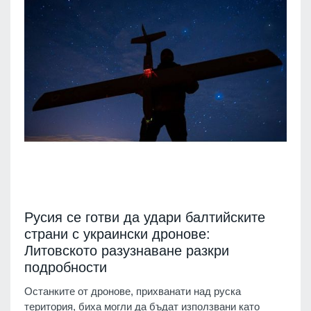
Русия се готви да удари балтийските
страни с украински дронове:
Литовското разузнаване разкри
подробности
Останките от дронове, прихванати над руска
територия, биха могли да бъдат използвани като