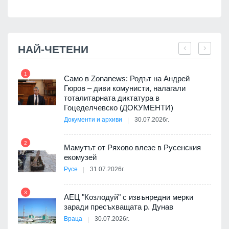
НАЙ-ЧЕТЕНИ
1
7
ала
Само в Zonanews: Родът на Андрей
о-
Гюров – диви комунисти, налагали
тоталитарната диктатура в
Гоцеделчевско (ДОКУМЕНТИ)
Документи и архиви
30.07.2026г.
8
а от
2
Мамутът от Ряхово влезе в Русенския
екомузей
Русе
31.07.2026г.
9
пост,
3
АЕЦ "Козлодуй" с извънредни мерки
заради пресъхващата р. Дунав
Враца
30.07.2026г.