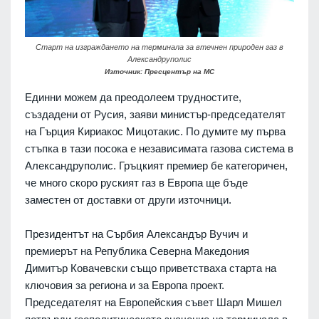
Старт на изграждането на терминала за втечнен природен газ в
Александруполис
Източник: Пресцентър на МС
Единни можем да преодолеем трудностите,
създадени от Русия, заяви министър-председателят
на Гърция Кириакос Мицотакис. По думите му първа
стъпка в тази посока е независимата газова система в
Александруполис. Гръцкият премиер бе категоричен,
че много скоро руският газ в Европа ще бъде
заместен от доставки от други източници.
Президентът на Сърбия Александър Вучич и
премиерът на Република Северна Македония
Димитър Ковачевски също приветстваха старта на
ключовия за региона и за Европа проект.
Председателят на Европейския съвет Шарл Мишел