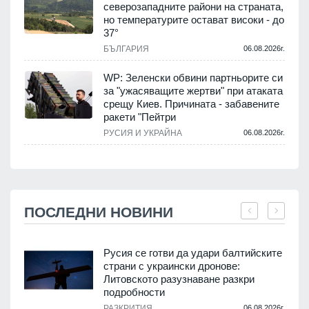
северозападните райони на страната,
но температурите остават високи - до
37°
БЪЛГАРИЯ
06.08.2026г.
WP: Зеленски обвини партньорите си
за "ужасяващите жертви" при атаката
срещу Киев. Причината - забавените
ракети "Пейтри
РУСИЯ И УКРАЙНА
06.08.2026г.
ПОСЛЕДНИ НОВИНИ
Русия се готви да удари балтийските
страни с украински дронове:
Литовското разузнаване разкри
подробности
.
РАЗКРИТИЯ
06.08.2026г.