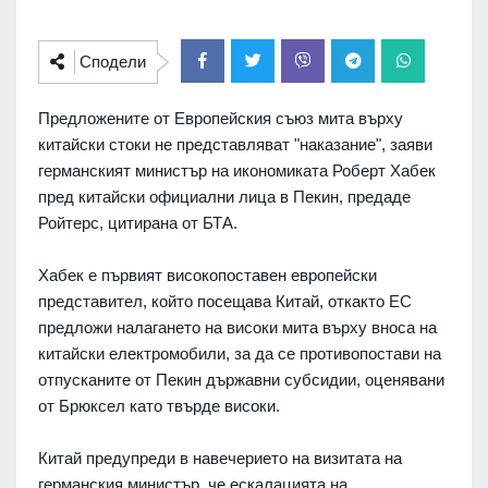
Сподели
Предложените от Европейския съюз мита върху
китайски стоки не представляват "наказание", заяви
германският министър на икономиката Роберт Хабек
пред китайски официални лица в Пекин, предаде
Ройтерс, цитирана от БТА.
Хабек е първият високопоставен европейски
представител, който посещава Китай, откакто ЕС
предложи налагането на високи мита върху вноса на
китайски електромобили, за да се противопостави на
отпусканите от Пекин държавни субсидии, оценявани
от Брюксел като твърде високи.
Китай предупреди в навечерието на визитата на
германския министър, че ескалацията на