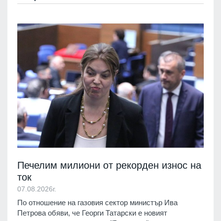
Печелим милиони от рекорден износ на
ток
07.08.2026г.
По отношение на газовия сектор министър Ива
Петрова обяви, че Георги Татарски е новият