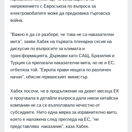
напрежението с Евросъюза по въпроса за
електромобилите може да предизвика търговска
война.
"Важно е да се разбере, че това не са наказателни
мита", заяви Хабек на първата пленарна сесия на
дискусия по въпросите за климата и
трансформацията. Държави като САЩ, Бразилия и
Турция са прилагали наказателни мита, но не и ЕС,
отбеляза той. "Европа прави нещата по различен
начин", обясни германският министър.
Хабек посочи, че в продължение на девет месеца ЕК
е проучвала в детайли въпроса дали някои китайски
компании не са се възползвали нечестно от
субсидиите. Нито една мярка за изравнително мито,
която е наложена след прегледа на ЕС, "не
представлява наказание", каза Хабек.