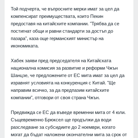
Той подчерта, че въпросните мерки имат за цел да
компенсират преимуществата, които Пекин
предоставя на китайските компании. "Трябва да се
постигнат общи и равни стандарти за достъп до
пазара", каза още германският министър на
икономиката.
Хабек заяви пред председателя на Китайската
национална комисия за развитие и реформи Чжън
Шанцзе, че предложените от ЕС мита имат за цел да
изравнят условията на конкуренция с Китай. "Ще
направим всичко, за да предпазим китайските
компании", отговори от своя страна Чжън.
Предвижда се ЕС да въведе временни мита от 4 юли.
Същевременно Брюксел ще продължи да води
разследване за субсидиите до 2 ноември, когато
могат да бъдат наложени окончателни мита за срок от