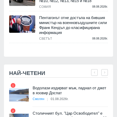
№10, №12, №13, №15 и №18
т
СОФИЯ
08.08.2026г.
.
Пентагонът отне достъпа на бившия
министър на военновъздушните сили
Франк Кендъл до класифицирана
информация
СВЕТЪТ
08.08.2026г.
.
НАЙ-ЧЕТЕНИ
1
7
оведе
Водолази издирват мъж, паднал от джет
АЕЦ
в язовир Доспат
Смолян
01.08.2026г.
2
8
Столичният бул. "Цар Освободител" е