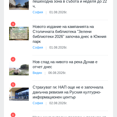
 няма
пешеходна зона в събота и неделя до 22
0 до
ч.
София
01.08.2026г.
9
3
Новото издание на кампанията на
Столичната библиотека "Зелени
я
библиотеки 2026" започва днес в Южния
парк
София
01.08.2026г.
10
4
3D
Нов спад на нивото на река Дунав е
а към
отчет днес
Видин
06.08.2026г.
11
5
Страхуват ги: НАП още не е започнала
ията
данъчна ревизия на Руския културно-
та за
информационен център
София
02.08.2026г.
12
6