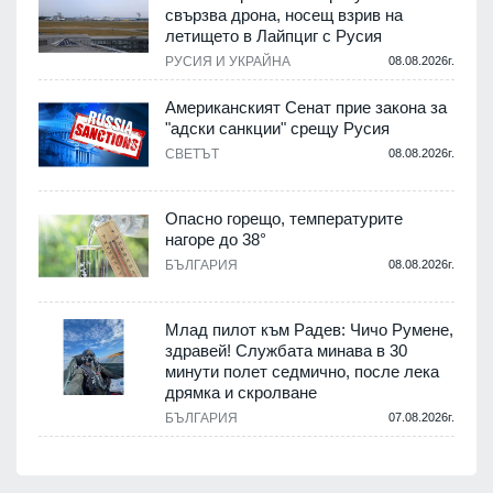
свързва дрона, носещ взрив на
летището в Лайпциг с Русия
РУСИЯ И УКРАЙНА
08.08.2026г.
Американският Сенат прие закона за
"адски санкции" срещу Русия
СВЕТЪТ
08.08.2026г.
Опасно горещо, температурите
нагоре до 38°
БЪЛГАРИЯ
08.08.2026г.
Млад пилот към Радев: Чичо Румене,
здравей! Службата минава в 30
минути полет седмично, после лека
дрямка и скролване
БЪЛГАРИЯ
07.08.2026г.