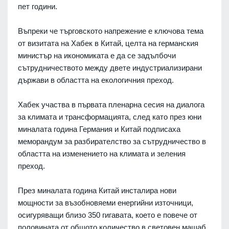
пет години.
Въпреки че търговското напрежение е ключова тема
от визитата на Хабек в Китай, целта на германския
министър на икономиката е да се задълбочи
сътрудничеството между двете индустриализирани
държави в областта на екологичния преход.
Хабек участва в първата пленарна сесия на диалога
за климата и трансформацията, след като през юни
миналата година Германия и Китай подписаха
меморандум за разбирателство за сътрудничество в
областта на изменението на климата и зеления
преход.
През миналата година Китай инсталира нови
мощности за възобновяеми енергийни източници,
осигуряващи близо 350 гигавата, което е повече от
половината от общото количество в световен мащаб.