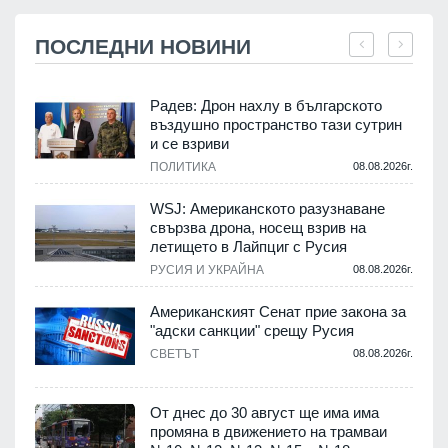
ПОСЛЕДНИ НОВИНИ
Радев: Дрон нахлу в българското
въздушно пространство тази сутрин
и се взриви
ПОЛИТИКА
08.08.2026г.
.
WSJ: Американското разузнаване
свързва дрона, носещ взрив на
летището в Лайпциг с Русия
.
РУСИЯ И УКРАЙНА
08.08.2026г.
Американският Сенат прие закона за
"адски санкции" срещу Русия
СВЕТЪТ
08.08.2026г.
.
От днес до 30 август ще има има
промяна в движението на трамваи