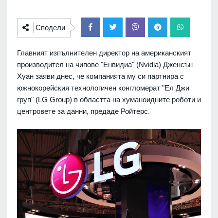
Сподели
Главният изпълнителен директор на американският
производител на чипове "Енвидиа" (Nvidia) Дженсън
Хуан заяви днес, че компанията му си партнира с
южнокорейския технологичен конгломерат "Ел Джи
груп" (LG Group) в областта на хуманоидните роботи и
центровете за данни, предаде Ройтерс.