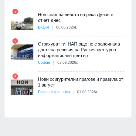
10
4
3D
Нов спад на нивото на река Дунав е
а към
отчет днес
Видин
06.08.2026г.
11
5
Страхуват ги: НАП още не е започнала
ията
данъчна ревизия на Руския културно-
та за
информационен център
София
02.08.2026г.
12
6
Нови осигурителни прагове и правила от
а на
1 август
Бизнес и финанси
01.08.2026г.