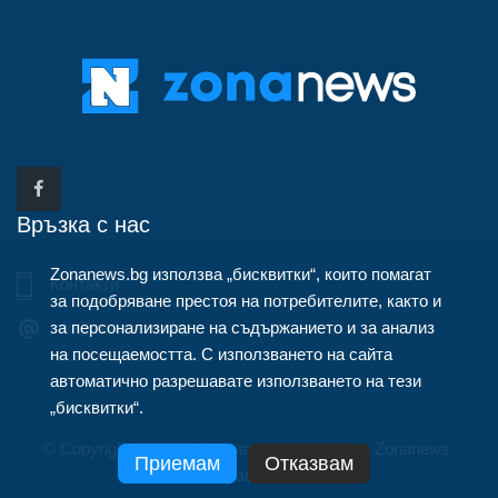
Връзка с нас
Zonanews.bg използва „бисквитки“, които помагат
Контакти
за подобряване престоя на потребителите, както и
за персонализиране на съдържанието и за анализ
info@zonanews.bg
на посещаемостта. С използването на сайта
автоматично разрешавате използването на тези
„бисквитки“.
© Copyright 2020, Информационна агенция Zonanews.
Приемам
Отказвам
Всички права запазени.