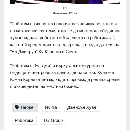
LG
Източник: Flickr
"Работим с тях по технологии за задвижване, както и
по механични системи, така че да можем да обединим
хуманоидната роботика и бъдещето на роботиката",
каза той пред медиите след среща с председателя на
"Ел Джи груп" Ку Кван-мо в Сеул.
"Работим с "Ел Джи" и върху архитектурата на
бъдещите центрове за данни", добави той. Хуан е в
Южна Корея от петък, където провежда редица срещи
с ръководител на местния бизнес.
Тагове:
Nvidia
Дженсън Хуан
Роботика
LG Group