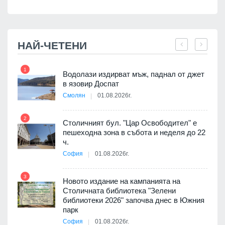
НАЙ-ЧЕТЕНИ
1
7
оведе
Водолази издирват мъж, паднал от джет
АЕЦ
в язовир Доспат
Смолян
01.08.2026г.
2
8
Столичният бул. "Цар Освободител" е
 няма
пешеходна зона в събота и неделя до 22
0 до
ч.
София
01.08.2026г.
9
3
Новото издание на кампанията на
Столичната библиотека "Зелени
я
библиотеки 2026" започва днес в Южния
парк
София
01.08.2026г.