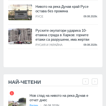
Нивото на река Дунав край Русе
остава без промяна
РУСЕ
09.08.2026г.
.
Руските окупатори удариха 10-
етажна сграда в Харков: горните
етажи са разрушени, има жертви
.
РУСИЯ И УКРАЙНА
09.08.2026г.
НАЙ-ЧЕТЕНИ
1
7
Нов спад на нивото на река Дунав е
я
отчет днес
Видин
06.08.2026г.