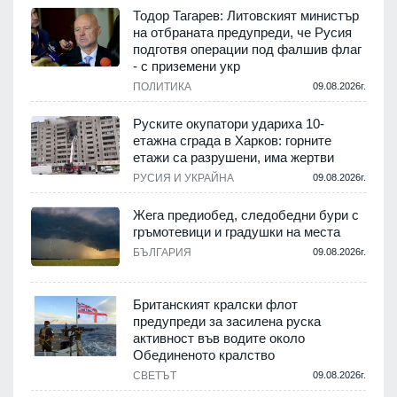
Тодор Тагарев: Литовският министър
на отбраната предупреди, че Русия
подготвя операции под фалшив флаг
- с приземени укр
ПОЛИТИКА
09.08.2026г.
Руските окупатори удариха 10-
етажна сграда в Харков: горните
етажи са разрушени, има жертви
РУСИЯ И УКРАЙНА
09.08.2026г.
Жега предиобед, следобедни бури с
гръмотевици и градушки на места
БЪЛГАРИЯ
09.08.2026г.
Британският кралски флот
предупреди за засилена руска
активност във водите около
Обединеното кралство
СВЕТЪТ
09.08.2026г.