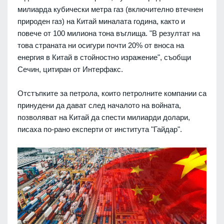
милиарда кубически метра газ (включително втечнен
природен газ) на Китай миналата година, както и
повече от 100 милиона тона въглища. "В резултат на
това страната ни осигури почти 20% от вноса на
енергия в Китай в стойностно изражение", съобщи
Сечин, цитиран от Интерфакс.
Отстъпките за петрола, които петролните компании са
принудени да дават след началото на войната,
позволяват на Китай да спести милиарди долари,
писаха по-рано експерти от института "Гайдар".