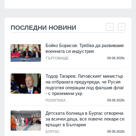
ПОСЛЕДНИ НОВИНИ
Бойко Борисов: Трябва да развиваме
военната си индустрия
.
ТЪРГОВИЩЕ
09.08.2026г.
Тодор Тагарев: Литовският министър
на отбраната предупреди, че Русия
т
подготвя операции под фалшив флаг
- с приземени укр
.
ПОЛИТИКА
09.08.2026г.
,
Детската болница в Бургас отворена
за всички деца, все повече лекари се
връщат в България
.
БУРГАС
09.08.2026г.