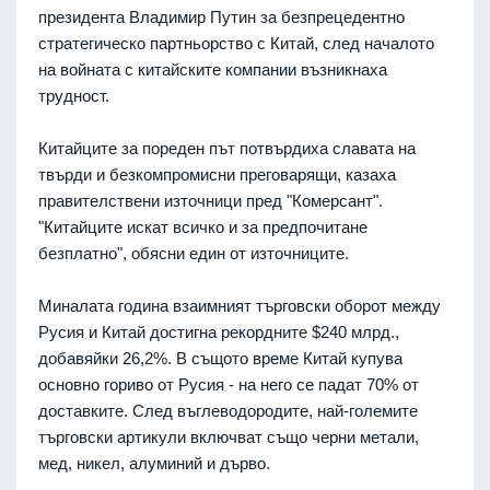
президента Владимир Путин за безпрецедентно
стратегическо партньорство с Китай, след началото
на войната с китайските компании възникнаха
трудност.
Китайците за пореден път потвърдиха славата на
твърди и безкомпромисни преговарящи, казаха
правителствени източници пред "Комерсант".
"Китайците искат всичко и за предпочитане
безплатно", обясни един от източниците.
Миналата година взаимният търговски оборот между
Русия и Китай достигна рекордните $240 млрд.,
добавяйки 26,2%. В същото време Китай купува
основно гориво от Русия - на него се падат 70% от
доставките. След въглеводородите, най-големите
търговски артикули включват също черни метали,
мед, никел, алуминий и дърво.