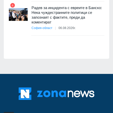
път в
6
 4
Радев за инцидента с евреите в Банско:
Нека чуждестранните политици се
запознаят с фактите, преди да
коментират
12
София-област
06.08.2026г.
д-р