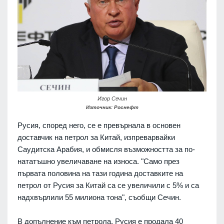
Игор Сечин
Източник: Роснефт
Русия, според него, се е превърнала в основен
доставчик на петрол за Китай, изпреварвайки
Саудитска Арабия, и обмисля възможността за по-
нататъшно увеличаване на износа. "Само през
първата половина на тази година доставките на
петрол от Русия за Китай са се увеличили с 5% и са
надхвърлили 55 милиона тона", съобщи
Сечин.
В допълнение към петрола, Русия е продала 40