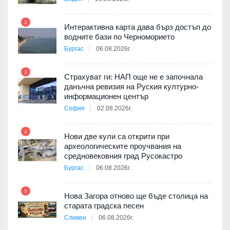
2
Интерактивна карта дава бърз достъп до
8
3D
водните бази по Черноморието
а към
Бургас
06.08.2026г.
3
Страхуват ги: НАП още не е започнала
данъчна ревизия на Руския културно-
9
ията
информационен център
та за
София
02.08.2026г.
4
Нови две кули са открити при
археологическите проучвания на
 на
средновековния град Русокастро
10
а, че
Бургас
06.08.2026г.
т
5
Нова Загора отново ще бъде столица на
старата градска песен
Сливен
06.08.2026г.
11