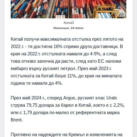
Китай
Източник: 24 tehno
Китай получи максималната отстъпка през лятото на
2022 г. - тя достигна 16% спрямо други доставчици. В
края на 2022 г. отстъпката намаля до 4-9%, а след
това отново започна да расте, след като ЕС наложи
ембарго върху руският петрол. През май 2023 г.
отстъпката за Китай беше 11%, до края на миналата
година тя намаля до 4%.
През май 2024 г., според Argus, руският клас Urals
струва 79,75 долара за барел в Китай, което е с 2,2%,
или с 1,79 долара по-малко от референтната марка
Brent.
Противно на надеждите на Кремъл и изявленията на