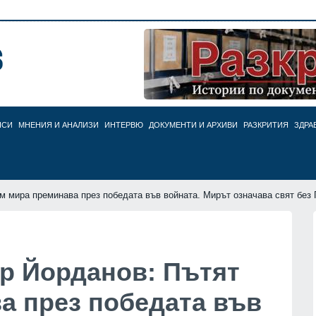
НСИ
МНЕНИЯ И АНАЛИЗИ
ИНТЕРВЮ
ДОКУМЕНТИ И АРХИВИ
РАЗКРИТИЯ
ЗДРА
м мира преминава през победата във войната. Мирът означава свят без 
ър Йорданов: Пътят
а през победата във