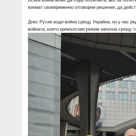
вземат своевременно отговорни решения, да действ
Днес Русия води война срещу Украйна, но у нас ряд
войната, която кремълския режим започна срещу та
Слаби превалявания в
северозападните район
страната, но температу
остават високи - до 37°