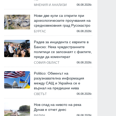
МНЕНИЯ И АНАЛИЗИ
06.08.2026г.
Нови две кули са открити при
археологическите проучвания на
средновековния град Русокастро
БУРГАС
06.08.2026г.
Радев за инцидента с евреите в
Банско: Нека чуждестранните
политици се запознаят с фактите,
преди да коментират
СОФИЯ-ОБЛАСТ
06.08.2026г.
Politico: Обменът на
разузнавателна информация
между САЩ и Украйна се е
върнал на предишни нива
СВЕТЪТ
06.08.2026г.
Нов спад на нивото на река
Дунав е отчет днес
ВИДИН
06.08.2026г.