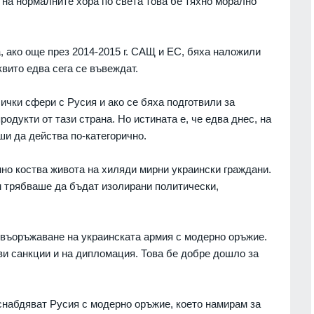
е на нормалните хора по света това бе тяхно морално
Образование и религия
01.08.2026г.
г.
16
Бюрото по труда в Русе призовава
 ако още през 2014-2015 г. САЩ и ЕС, бяха наложили
е подкрепи 200
търсещите работа да бъдат
квито едва сега се въвеждат.
едприятия от
внимателни при приемане на
 с програма за
атрактивни оферти
ст 6 млн.
ички сфери с Русия и ако се бяха подготвили за
Русе
30.07.2026г.
30.07.2026г.
родукти от тази страна. Но истината е, че едва днес, на
ши да действа по-категорично.
17
Алфа Рисърч: При евентуални
в Нова Загора
парламентарни избори
то на нови
управляващите запазват значител
нно коства живота на хиляди мирни украински граждани.
ста
електорална преднина
м трябваше да бъдат изолирани политически,
г.
Мнения и анализи
30.07.2026г.
18
2026 г. може да се
Кой подслушва в Община Горна
въоръжаване на украинската армия с модерно оръжие.
рокълнатия" месец
Оряховица? Още преди три годин
ви санкции и на дипломация. Това бе добре дошло за
открили микрофон със SIM карта,
монтиран в разклонител
1.07.2026г.
Велико Търново
31.07.2026г.
снабдяват Русия с модерно оръжие, което намирам за