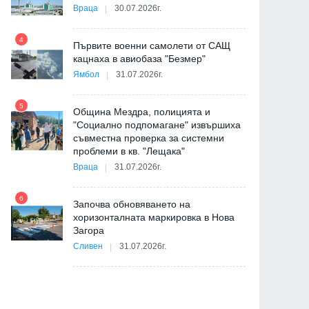
Враца
30.07.2026г.
4
Първите военни самолети от САЩ
10
кацнаха в авиобаза "Безмер"
Ямбол
31.07.2026г.
5
Община Мездра, полицията и
"Социално подпомагане" извършиха
съвместна проверка за системни
11
проблеми в кв. "Лещака"
на
Враца
31.07.2026г.
6
Започва обновяването на
хоризонталната маркировка в Нова
12
Загора
и
Сливен
31.07.2026г.