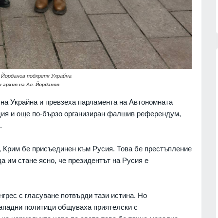
05.08.2026г.
Йорданов подкрепя Украйна
 архив на Ал. Йорданов
13
Цар Освободител"
Страхуват ги: НАП още не е
в събота и неделя
започнала данъчна ревизия на
 на Украйна и превзеха парламента на Автономната
Руския културно-информационен
ция и още по-бързо организиран фалшив референдум,
център
г.
.
София
02.08.2026г.
 мъж, паднал от
, Крим бе присъединен към Русия. Това бе престъпление
14
пат
Нови осигурителни прагове и
а им стане ясно, че президентът на Русия е
правила от 1 август
г.
Бизнес и финанси
01.08.2026г.
 кампанията на
нгрес с гласуване потвърди тази истина. Но
15
тека "Зелени
На 1 август започва Богородичният
западни политици общуваха приятелски с
започва днес в
пост, ето и кои са имениците днес