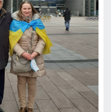
Сметната палата образува
производство за конфликт на
в Балчик
интереси при Делян Пеевски
лан за
027
ПОЛИТИКА
05.08.2026г.
06.08.2026г.
Делото на държавата за
Пловдивския панаир зависи от
министъра на финансите
сяващите
ПЛОВДИВ
05.08.2026г.
ещу Киев.
 ракети
Зетят на главнокомандващия на
руските Въздушно-космически
06.08.2026г.
сили загинал при експлозията в
ресторант в центъра на Москва
 е –
РУСИЯ И УКРАЙНА
05.08.2026г.
тото към
Нов институт ще изследва
Я
06.08.2026г.
средновековното културно
наследство на Балканите
ни
КУЛТУРА
05.08.2026г.
истемата
контрол