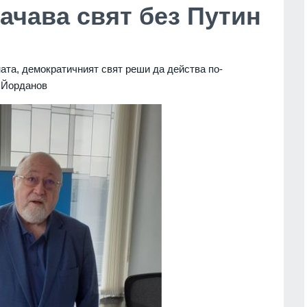
ачава свят без Путин
ната, демократичният свят реши да действа по-
а Йорданов