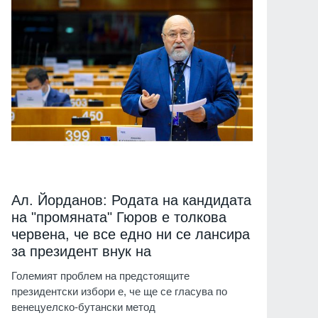
Ал. Йорданов: Родата на кандидата
на "промяната" Гюров е толкова
червена, че все едно ни се лансира
за президент внук на
Големият проблем на предстоящите
президентски избори е, че ще се гласува по
венецуелско-бутански метод