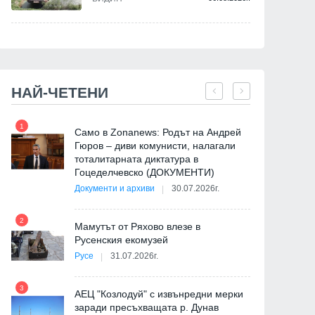
НАЙ-ЧЕТЕНИ
1
7
Само в Zonanews: Родът на Андрей
Гюров – диви комунисти, налагали
тоталитарната диктатура в
Гоцеделчевско (ДОКУМЕНТИ)
Документи и архиви
30.07.2026г.
8
2
Мамутът от Ряхово влезе в
Русенския екомузей
Русе
31.07.2026г.
9
3
АЕЦ "Козлодуй" с извънредни мерки
заради пресъхващата р. Дунав