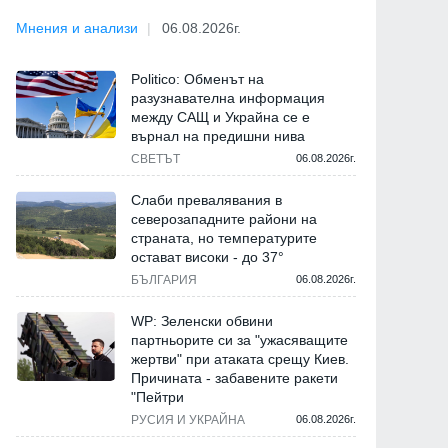
Мнения и анализи
06.08.2026г.
Politico: Обменът на
разузнавателна информация
между САЩ и Украйна се е
върнал на предишни нива
СВЕТЪТ
06.08.2026г.
Слаби превалявания в
северозападните райони на
страната, но температурите
остават високи - до 37°
БЪЛГАРИЯ
06.08.2026г.
WP: Зеленски обвини
партньорите си за "ужасяващите
жертви" при атаката срещу Киев.
Причината - забавените ракети
"Пейтри
РУСИЯ И УКРАЙНА
06.08.2026г.