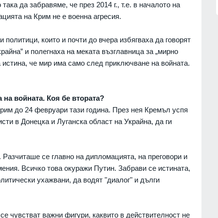
ка да забравяме, че през 2014 г., т.е. в началото на
ацията на Крим не е военна агресия.
 политици, които и почти до вчера избягваха да говорят
крайна” и полегнаха на меката възглавница за „мирно
 истина, че мир има само след приключване на войната.
а на войната. Коя бе втората?
рим до 24 февруари тази година. През нея Кремъл успя
ти в Донецка и Луганска област на Украйна, да ги
Разчиташе се главно на дипломацията, на преговори и
ения. Всичко това окуражи Путин. Забрави се истината,
литически ухажвани, да водят "диалог" и дълги
се чувстват важни фигури, каквито в действителност не