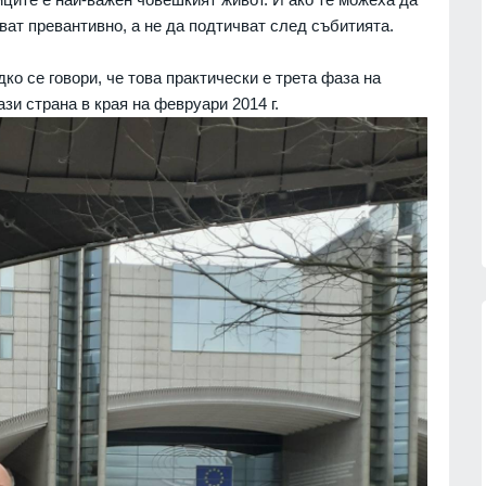
ат превантивно, а не да подтичват след събитията.
ко се говори, че това практически е трета фаза на
зи страна в края на февруари 2014 г.
"Френска целувка" на остров
и на
"Света Анастасия" на 6 август
рите
БУРГАС
05.08.2026г.
06.08.2026г.