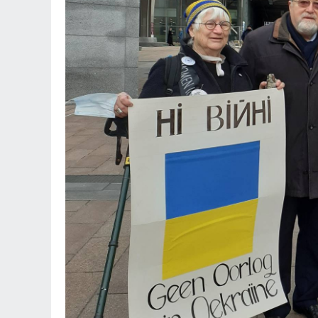
БЪЛГАРИЯ
Общинските съветници 
ще обсъдят годишния п
социалните услуги за 2
година
ДОБРИЧ
WP: Зеленски обвини
партньорите си за "ужа
жертви" при атаката ср
Причината - забавените
"Пейтри
РУСИЯ И УКРАЙНА
Преображение Господне
започва преходът от ля
есента
ОБРАЗОВАНИЕ И РЕЛИГИ
Няма да бъдат закрива
работещи структури в с
на държавния здравен 