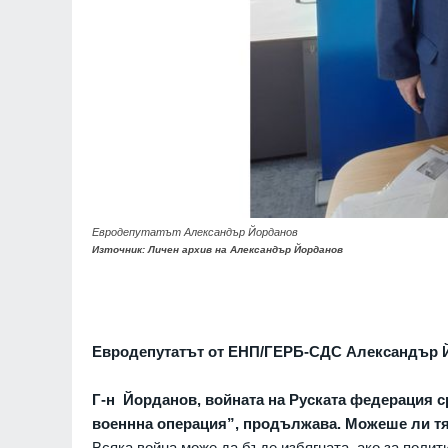
Евродепутатът Александър Йорданов
Източник: Личен архив на Александър Йорданов
Евродепутатът от ЕНП/ГЕРБ-СДС Александър Й
Г-н Йорданов, войната на Руската федерация с
военнна операция”, продължава. Можеше ли тя
Всяка война може да бъде избягната, ако за полит