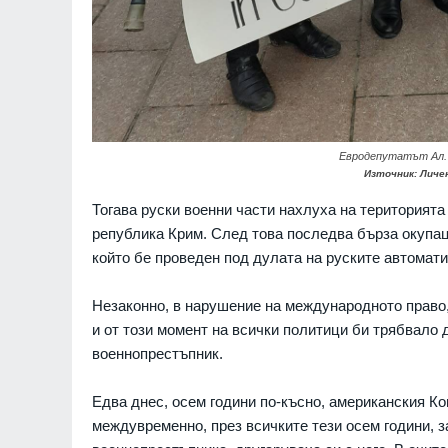
ЗДРАВЕОПАЗВАНЕ
Евродепутатът Ал. 
Източник: Личен
7
Столичният бул. "
е пешеходна зона 
Тогава руски военни части нахлуха на територията
до 22 ч.
република Крим. След това последва бърза окупа
София
01.08.2026
който бе проведен под дулата на руските автомати
8
Водолази издирват
Незаконно, в нарушение на международното право
джет в язовир Дос
и от този момент на всички политици би трябвало д
Смолян
01.08.2026
военнопрестъпник.
9
Новото издание на
Едва днес, осем години по-късно, американския Ко
Столичната библио
междувременно, през всичките тези осем години, 
библиотеки 2026" 