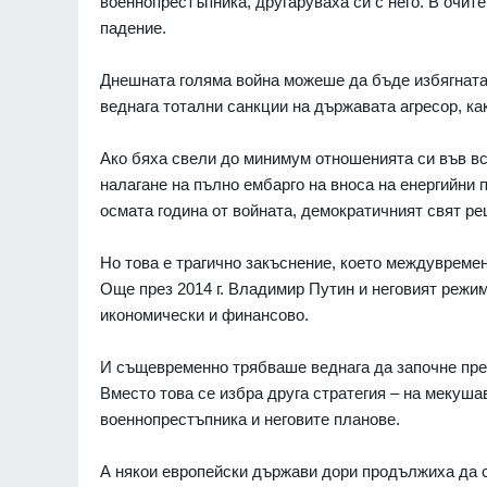
военнопрестъпника, другаруваха си с него. В очит
Южния парк
падение.
София
01.08.2026
Днешната голяма война можеше да бъде избягната,
10
Проект RESCALE щ
веднага тотални санкции на държавата агресор, ка
малки и средни пр
България и Сърбия
развитие на стойно
Ако бяха свели до минимум отношенията си във вс
Бизнес и финанси
налагане на пълно ембарго на вноса на енергийни п
осмата година от войната, демократичният свят ре
11
Общинският съвет 
одобри разкриване
Но това е трагично закъснение, което междувреме
служебни паркоме
Още през 2014 г. Владимир Путин и неговият режи
Сливен
30.07.2026
икономически и финансово.
12
The Times: Август 
И същевременно трябваше веднага да започне пре
превърне в най-"п
Вместо това се избра друга стратегия – на мекуша
за Путин и Русия
военнопрестъпника и неговите планове.
Русия и Украйна
3
А някои европейски държави дори продължиха да 