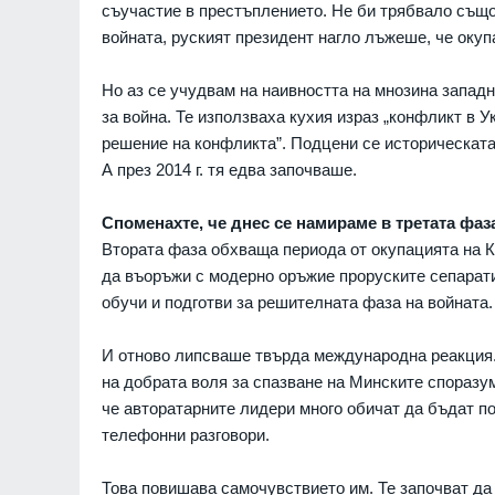
съучастие в престъплението. Не би трябвало също та
войната, руският президент нагло лъжеше, че окуп
Но аз се учудвам на наивността на мнозина западни
за война. Те използваха кухия израз „конфликт в У
решение на конфликта”. Подцени се историческата
А през 2014 г. тя едва започваше.
Споменахте, че днес се намираме в третата фаз
Втората фаза обхваща периода от окупацията на К
да въоръжи с модерно оръжие проруските сепаратис
обучи и подготви за решителната фаза на войната.
И отново липсваше твърда международна реакция. 
на добрата воля за спазване на Минските споразум
че авторатарните лидери много обичат да бъдат по
телефонни разговори.
Това повишава самочувствието им. Те започват да 