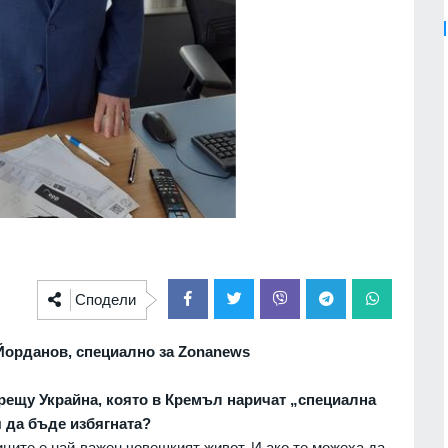
Сподели
орданов, специално за Zonanews
рещу Украйна, която в Кремъл наричат „специална
 да бъде избягната?
иците e най-важен човешкият живот. И ако те можеха да