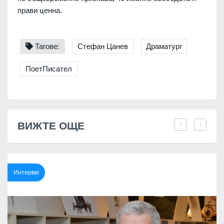
прави ценна.
Тагове:
Стефан Цанев
Драматург
ПоетПисател
ВИЖТЕ ОЩЕ
Интервю