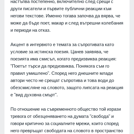
настъпва постепенно, включително след срещи с
други писатели и първите публични реакции към
негови текстове. Именно тогава започва да вярва, че
може да бъде поет, макар и след вътрешни колебания
и периоди на отказ.
Акцент в интервюто е темата за съпротивата като
условие за истинска поезия. Цанев заявява, че
поезията има смисъл, когато предизвиква реакция:
"Поетът търси да предизвиква. Понякога съм го
правил умишлено". Според него днешните млади
автори често не срещат съпротива и това води до
обезсмисляне на словото, защото липсата на реакция
е "вид духовна смърт".
По отношение на съвременното общество той изрази
тревога от обезценяването на думата "свобода" и
говори критично за социалните мрежи, които според
него превръщат свободата на словото в пространство