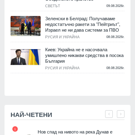
СВЕТЪТ
09.08.2026г.
Зеленски в Белград: Получаваме
недостатъчно ракети за "Пейтриът",
.
Израел не ни дава системи за ПВО
РУСИЯ И УКРАЙНА
08.08.2026г.
м
Киев: Украйна не е насочвала
умишлено никакви средства в посока
България
.
РУСИЯ И УКРАЙНА
08.08.2026г.
НАЙ-ЧЕТЕНИ
1
7
Нов спад на нивото на река Дунав е