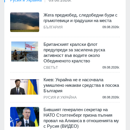
Русия и Украйна
09.08.2026г.
Жега предиобед, следобедни бури с
гръмотевици и градушки на места
БЪЛГАРИЯ
09.08.2026г.
Британският кралски флот
предупреди за засилена руска
активност във водите около
Обединеното кралство
СВЕТЪТ
09.08.2026г.
Киев: Украйна не е насочвала
умишлено никакви средства в посока
България
РУСИЯ И УКРАЙНА
08.08.2026г.
Бившият генерален секретар на
НАТО Столтенберг призна пълния
провал на Алианса в отношенията му
с Русия (ВИДЕО)