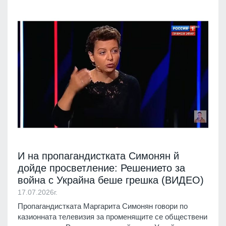
И на пропагандистката Симонян й
дойде просветление: Решението за
война с Украйна беше грешка (ВИДЕО)
17.07.2026г.
Пропагандистката Маргарита Симонян говори по
казионната телевизия за променящите се обществени