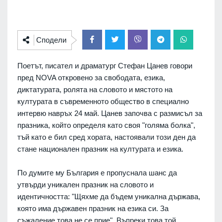
Сподели
Поетът, писател и драматург Стефан Цанев говори
пред NOVA откровено за свободата, езика,
диктатурата, ролята на словото и мястото на
културата в съвременното общество в специално
интервю навръх 24 май. Цанев започва с размисъл за
празника, който определя като своя "голяма болка",
тъй като е бил сред хората, настоявали този ден да
стане национален празник на културата и езика.
По думите му България е пропуснала шанс да
утвърди уникален празник на словото и
идентичността: "Щяхме да бъдем уникална държава,
която има държавен празник на езика си. За
съжаление това не се прие". Въпреки това той