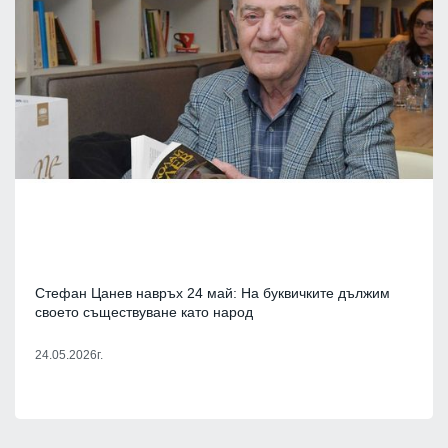
Стефан Цанев навръх 24 май: На буквичките дължим
своето съществуване като народ
24.05.2026г.