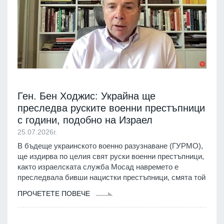
Ген. Бен Ходжис: Украйна ще
преследва руските военни престъпници
с години, подобно на Израел
25.07.2026г.
В бъдеще украинското военно разузнаване (ГУРМО),
ще издирва по целия свят руски военни престъпници,
както израелската служба Мосад навремето е
преследвала бивши нацистки престъпници, смята той
ПРОЧЕТЕТЕ ПОВЕЧЕ