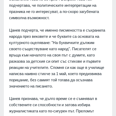
подчертава, че политическите интерпретации на
празника не го интересуват, а по-скоро загубената
символна възможност.
Цанев подчерта, че именно писмеността е съхранила
народа през вековете и че буквите са основата на
културното оцеляване: "На буквичките дължим
своето съществуване като народ". Писателят се
връща към началото на своя път с думите, като
разказва за детския си опит със стихове и първите
реакции на учителите. Спомня си как още в училище
написва наивно стихче за 1 май, което предизвиква
порицание, без самият той тогава да осъзнава
значението на писането.
Цанев признава, че дълго време се е съмнявал в
собствените си способности и затова избира
журналистиката като по-сигурен път. Преломът