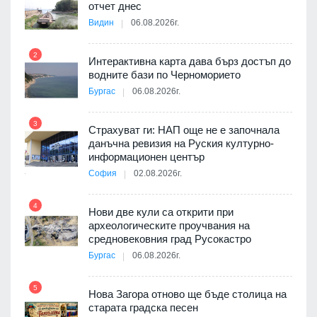
я
отчет днес
Видин
06.08.2026г.
2
Интерактивна карта дава бърз достъп до
8
3D
водните бази по Черноморието
а към
Бургас
06.08.2026г.
3
Страхуват ги: НАП още не е започнала
данъчна ревизия на Руския културно-
9
ията
информационен център
та за
София
02.08.2026г.
4
Нови две кули са открити при
археологическите проучвания на
 на
средновековния град Русокастро
10
а, че
Бургас
06.08.2026г.
т
5
Нова Загора отново ще бъде столица на
старата градска песен