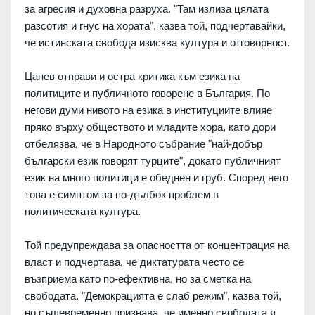
за агресия и духовна разруха. "Там излиза цялата
разсотия и гнус на хората", казва той, подчертавайки,
че истинската свобода изисква култура и отговорност.
Цанев отправи и остра критика към езика на
политиците и публичното говорене в България. По
негови думи нивото на езика в институциите влияе
пряко върху обществото и младите хора, като дори
отбелязва, че в Народното събрание "най-добър
български език говорят турците", докато публичният
език на много политици е обеднен и груб. Според него
това е симптом за по-дълбок проблем в
политическата култура.
Той предупреждава за опасността от концентрация на
власт и подчертава, че диктатурата често се
възприема като по-ефективна, но за сметка на
свободата. "Демокрацията е слаб режим", казва той,
но същевременно признава, че именно свободата я