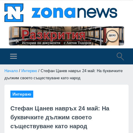
Начало
/
Интервю
/ Стефан Цанев навръх 24 май: На буквичките
дължим своето съществуване като народ
Интервю
Стефан Цанев навръх 24 май: На
буквичките дължим своето
съществуване като народ