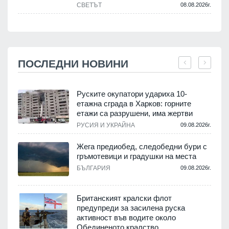
СВЕТЪТ
08.08.2026г.
ПОСЛЕДНИ НОВИНИ
Руските окупатори удариха 10-
етажна сграда в Харков: горните
етажи са разрушени, има жертви
.
РУСИЯ И УКРАЙНА
09.08.2026г.
Жега предиобед, следобедни бури с
гръмотевици и градушки на места
.
БЪЛГАРИЯ
09.08.2026г.
Британският кралски флот
предупреди за засилена руска
активност във водите около
.
Обединеното кралство