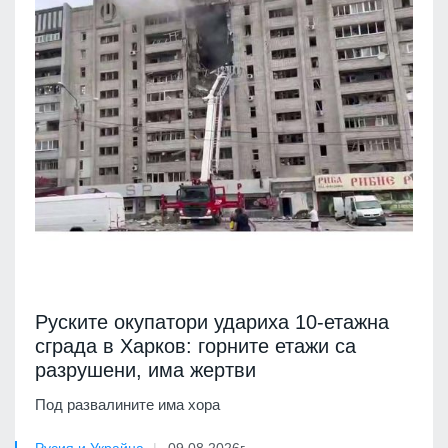
Руските окупатори удариха 10-етажна
сграда в Харков: горните етажи са
разрушени, има жертви
Под развалините има хора