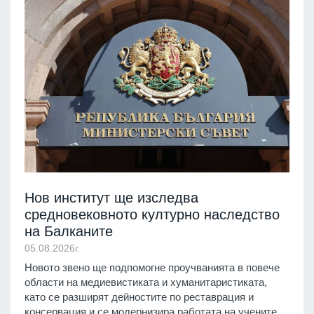
Нов институт ще изследва
средновековното културно наследство
на Балканите
05.08.2026г.
Новото звено ще подпомогне проучванията в повече
области на медиевистиката и хуманитаристиката,
като се разширят дейностите по реставрация и
консервация и се модернизира работата на учените