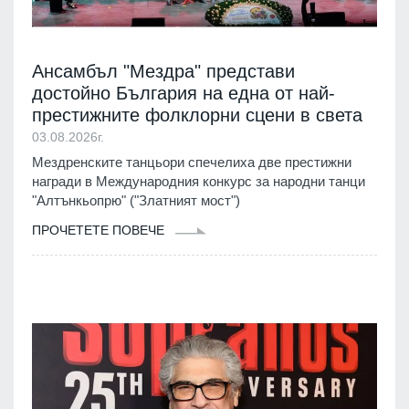
Ансамбъл "Мездра" представи
достойно България на една от най-
престижните фолклорни сцени в света
03.08.2026г.
Мездренските танцьори спечелиха две престижни
награди в Международния конкурс за народни танци
"Алтънкьопрю" ("Златният мост")
ПРОЧЕТЕТЕ ПОВЕЧЕ