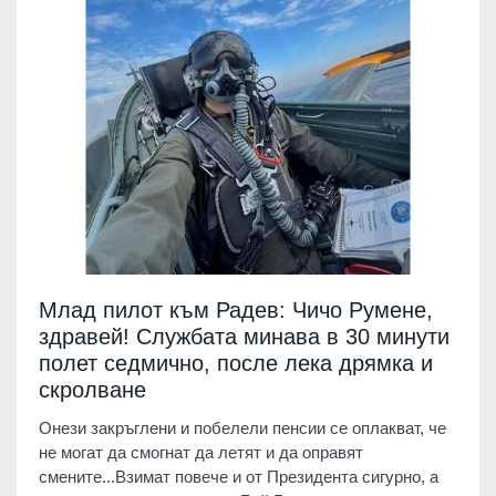
Млад пилот към Радев: Чичо Румене,
здравей! Службата минава в 30 минути
полет седмично, после лека дрямка и
скролване
Онези закръглени и побелели пенсии се оплакват, че
не могат да смогнат да летят и да оправят
смените...Взимат повече и от Президента сигурно, а