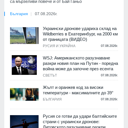
са мързеливи повече и от Бай Ганьо
България
07.08.2026г.
Украински дронове удариха склад на
Wildberries в Екатеринбург, на 2000 км
от границата (ВИДЕО)
РУСИЯ И УКРАЙНА
07.08.2026г.
WSJ: Американското разузнаване
разкри новия план на Путин - поредна
война може да започне през есента
СВЕТЪТ
07.08.2026г.
Жълт и оранжев код за високи
температури - максималните до 39°
БЪЛГАРИЯ
07.08.2026г.
Русия се готви да удари балтийските
страни с украински дронове:
Литовското разузнаване разкри