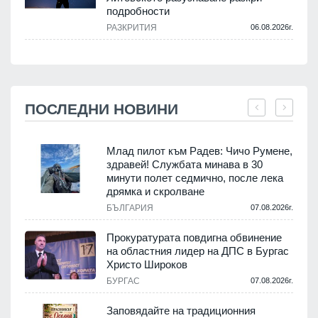
подробности
РАЗКРИТИЯ
06.08.2026г.
ПОСЛЕДНИ НОВИНИ
Млад пилот към Радев: Чичо Румене,
здравей! Службата минава в 30
минути полет седмично, после лека
дрямка и скролване
.
БЪЛГАРИЯ
07.08.2026г.
а
Прокуратурата повдигна обвинение
на областния лидер на ДПС в Бургас
.
Христо Широков
БУРГАС
07.08.2026г.
Заповядайте на традиционния