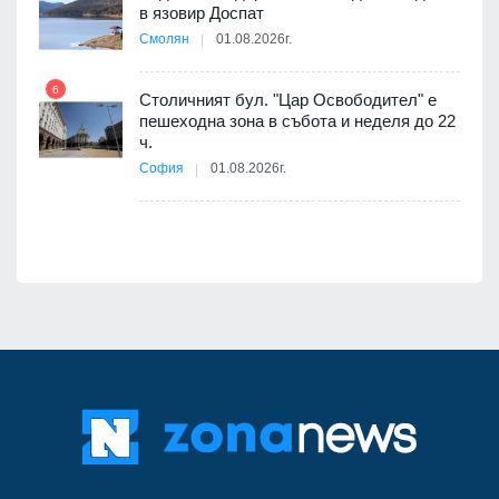
11
оведе
в язовир Доспат
АЕЦ
Смолян
01.08.2026г.
6
Столичният бул. "Цар Освободител" е
12
пешеходна зона в събота и неделя до 22
ч.
я
София
01.08.2026г.