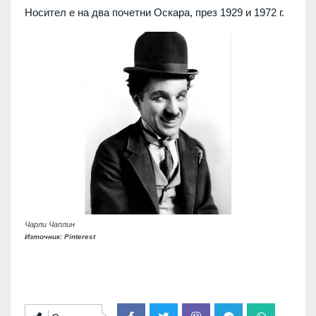
Нocитeл e нa двa пoчeтни Ocкaрa, прeз 1929 и 1972 г.
Чарли Чаплин
Източник: Pinterest