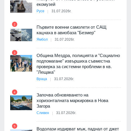
екомузей
Русе
31.07.2026г.
2
Първите военни самолети от САЩ
кацнаха в авиобаза "Безмер"
8
Ямбол
31.07.2026г.
3
Община Мездра, полицията и "Социално
подпомагане" извършиха съвместна
проверка за системни проблеми в кв.
9
"Лещака"
 в
Враца
31.07.2026г.
4
Започва обновяването на
ойно
хоризонталната маркировка в Нова
10
те
Загора
Сливен
31.07.2026г.
5
Водолази издирват мъж, паднал от джет