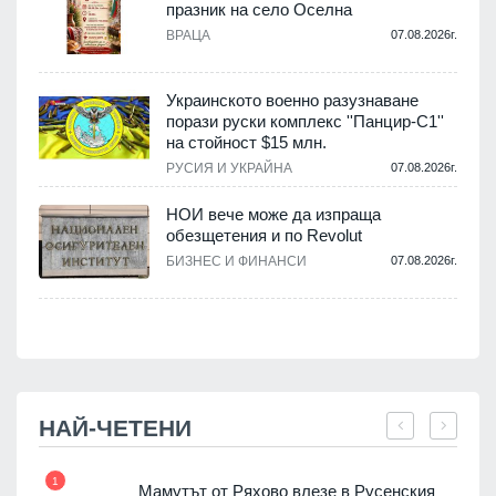
празник на село Оселна
.
ВРАЦА
07.08.2026г.
Украинското военно разузнаване
порази руски комплекс ''Панцир-С1''
на стойност $15 млн.
.
РУСИЯ И УКРАЙНА
07.08.2026г.
НОИ вече може да изпраща
обезщетения и по Revolut
.
БИЗНЕС И ФИНАНСИ
07.08.2026г.
НАЙ-ЧЕТЕНИ
1
7
Мамутът от Ряхово влезе в Русенския