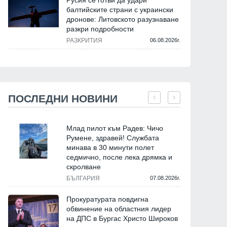
Русия се готви да удари
балтийските страни с украински
дронове: Литовското разузнаване
разкри подробности
РАЗКРИТИЯ
06.08.2026г.
ПОСЛЕДНИ НОВИНИ
Млад пилот към Радев: Чичо
Румене, здравей! Службата
минава в 30 минути полет
седмично, после лека дрямка и
скролване
БЪЛГАРИЯ
07.08.2026г.
Прокуратурата повдигна
обвинение на областния лидер
на ДПС в Бургас Христо Широков