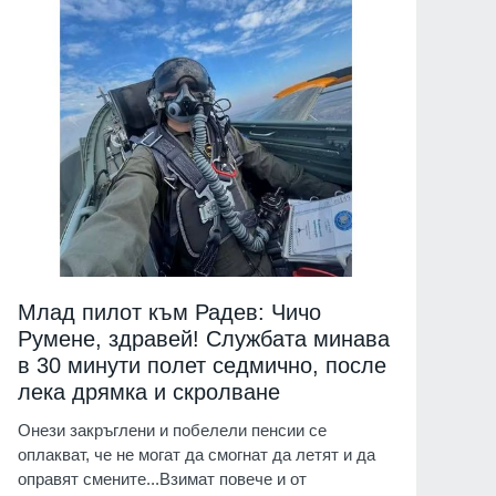
Млад пилот към Радев: Чичо
Румене, здравей! Службата минава
в 30 минути полет седмично, после
лека дрямка и скролване
Онези закръглени и побелели пенсии се
оплакват, че не могат да смогнат да летят и да
оправят смените...Взимат повече и от