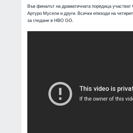
Във финалът на драматичната поредица участват 
Артуро Мусели и други. Всички епизоди на четири
7
за гледане в HBO GO.
Новото издание на
Столичната библио
библиотеки 2026" 
Южния парк
София
01.08.2026
8
The Times: Август 
превърне в най-"п
за Путин и Русия
Русия и Украйна
3
9
Страхуват ги: НАП
започнала данъчна
Руския културно-
център
София
02.08.2026
10