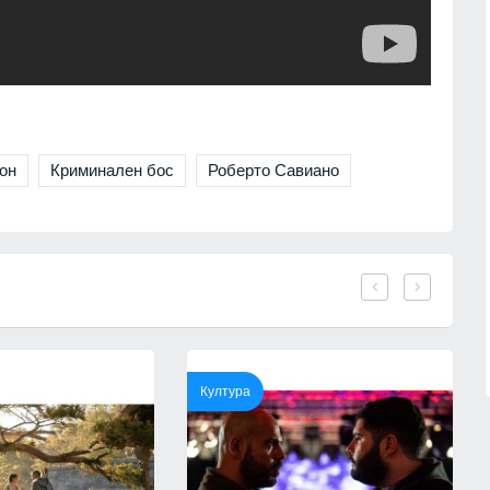
 прагове и
достойно България на една от най
т
престижните фолклорни сцени в
света
01.08.2026г.
Враца
03.08.2026г.
ва Богородичният
17
 имениците днес
Министърът на енергетиката ще
проведе във вторник работно
ия
01.08.2026г.
он
Криминален бос
Роберто Савиано
посещение в АЕЦ "Козлодуй"
Враца
03.08.2026г.
Община Горна
реди три години
18
със SIM карта,
Днес по АМ "Тракия" и АМ "Струма
нител
няма да се движат тежки камиони 
15.30 до 22 часа
1.07.2026г.
Благоевград
02.08.2026г.
Култура