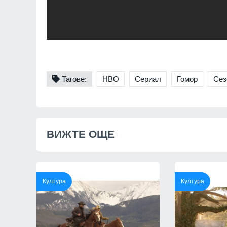
Нови осигурителни
правила от 1 авгус
Бизнес и финанси
11
На 1 август започ
пост, ето и кои са
Образование и религ
Тагове:
HBO
Сериал
Гомор
Сез
12
Кой подслушва в 
Оряховица? Още п
открили микрофон 
монтиран в разкло
ВИЖТЕ ОЩЕ
Велико Търново
3
Култура
Култура