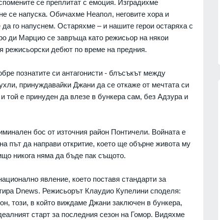
 спомените се преплитат с емоция. Изградихме
 не се напуска. Обичахме Неапол, неговите хора и
 да го напуснем. Остаряхме – и нашите герои остаряха с
Чиро ди Марцио се завръща като режисьор на някои
оя режисьорски дебют по време на предния.
обре познатите си антагонисти - блъсъкът между
ухли, принуждавайки Джани да се откаже от мечтата си
и той е принуден да влезе в бункера сам, без Адзура и
Patriot
Българските ученици с медали от
иминален бос от източния район Понтичели. Войната е
нас
всяко престижно състезание до
момента
 на път да направи откритие, което ще обърне живота му
07.08.2026г.
ОБРАЗОВАНИЕ И РЕЛИГИЯ
06.08.2026г.
нищо никога няма да бъде пак същото.
обяви
Нова Загора отново ще бъде
национално явление, което поставя стандарти за
 операции
столица на старата градска песен
нтира Dnews. Режисьорът Клаудио Купелини споделя:
СЛИВЕН
06.08.2026г.
он, този, в който виждаме Джани заключен в бункера,
07.08.2026г.
деалният старт за последния сезон на Гомор. Видяхме