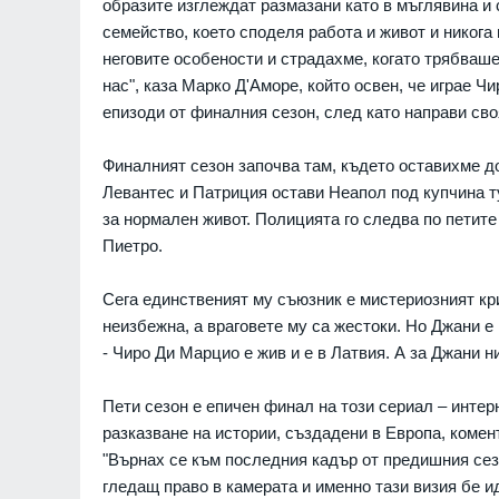
образите изглеждат размазани като в мъглявина и
семейство, което споделя работа и живот и никога
неговите особености и страдахме, когато трябваше
нас", каза Марко Д'Аморе, който освен, че играе 
епизоди от финалния сезон, след като направи св
Финалният сезон започва там, където оставихме д
Левантес и Патриция остави Неапол под купчина т
за нормален живот. Полицията го следва по петите 
Пиетро.
грубо нарушава
Доналд Тръмп: Ракетите 
Сега единственият му съюзник е мистериозният кр
конвенция, като
са ни необходими и на 
ни части от
неизбежна, а враговете му са жестоки. Но Джани е
СВЕТЪТ
оеннопленници
- Чиро Ди Марцио е жив и е в Латвия. А за Джани 
РАЙНА
07.08.2026г.
Украинският президент 
Пети сезон е епичен финал на този сериал – интер
началото на специални
 СУМПС": Как се
разказване на истории, създадени в Европа, коме
срещу руската военна
ългарският закон
промишленост
"Върнах се към последния кадър от предишния сез
07.08.2026г.
РУСИЯ И УКРАЙНА
гледащ право в камерата и именно тази визия бе и