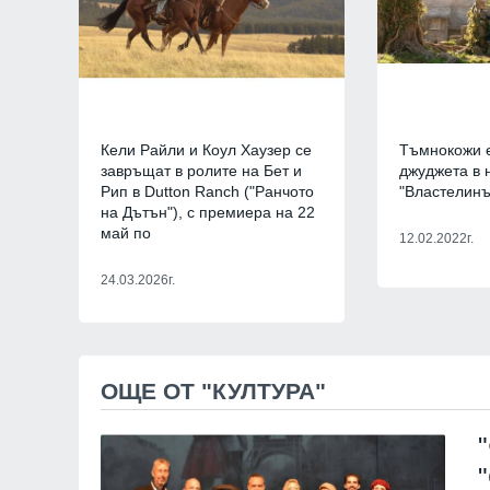
Кели Райли и Коул Хаузер се
Тъмнокожи е
завръщат в ролите на Бет и
джуджета в 
Рип в Dutton Ranch ("Ранчото
"Властелинъ
на Дътън"), с премиера на 22
май по
12.02.2022г.
24.03.2026г.
ОЩЕ ОТ "КУЛТУРА"