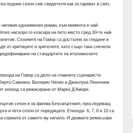
"Галъп": 52% с критично
 последния сезон сме свидетели как остаряват в свят,
ция на
отношение към външната
я за
политика на Радев, кабинетът му
запазва подкрепа
о неговия едноименен роман, към момента е най-
ни
ПОЛИТИКА
06.08.2026г.
imes наскоро го класира на пето място сред 30-те най-
07.08.2026г.
"Ловци" на педофили, всичките
летие. Сезоните на Гомор са достъпни за гледане в
непълнолетни, убили мъжа на
де от критиците и зрителите, като също така спечели
Младежкия хълм в Пловдив
предефиниране на стандартите на италианските
краински
ПЛОВДИВ
06.08.2026г.
зузнаване
Интерактивна карта дава бърз
06.08.2026г.
достъп до водните бази по
пизода на Гомор са дело на главните сценаристи
Черноморието
берто Савиано. Валерио Чилио и Джанлука Леончини
лен лекар
БУРГАС
06.08.2026г.
ят епизод са режисирани от Марко Д'Аморе.
 от
етвъртия сезон и за филма Безсмъртният, проследяващ
06.08.2026г.
ти и пети сезон от поредицата. Епизоди 6, 7, 8 и 10 са
на сериала от самото му начало. И двамата режисьори