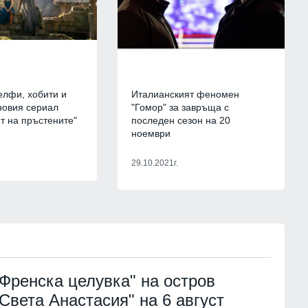
лфи, хобити и
Италианският феномен
новия сериал
"Гомор" за завръща с
т на пръстените"
последен сезон на 20
ноември
29.10.2021г.
"Френска целувка" на остров
"Света Анастасия" на 6 август