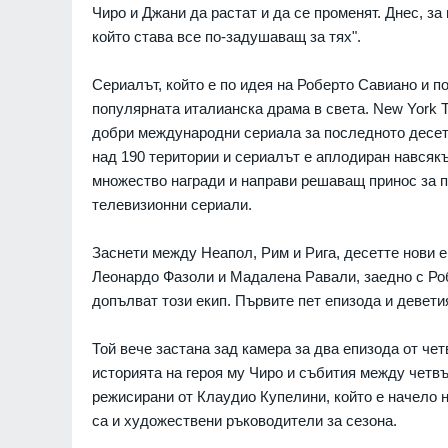
Чиро и Джани да растат и да се променят. Днес, за
анското разузнаване
Призоваха Запада за ак
който става все по-задушаващ за тях".
я план на Путин -
специални части в Руси
на може да започне
унищожаване на
Сериалът, който е по идея на Роберто Савиано и п
севернокорейски ракет
установки
популярната италианска драма в света. New York T
07.08.2026г.
СВЕТЪТ
добри международни сериала за последното десети
а Володимир
над 190 територии и сериалът е аплодиран навсякъ
лежи спад след
Русия се готви да удари
множество награди и направи решаващ принос за 
в Украйна - едва 18 %
балтийските страни с у
телевизионни сериали.
но доверие
дронове: Литовското ра
разкри подробности
РАЙНА
07.08.2026г.
РАЗКРИТИЯ
Заснети между Неапол, Рим и Рига, десетте нови е
жев код за високи
Леонардо Фазоли и Мадалена Равали, заедно с Ро
 - максималните до
Почина един изключите
допълват този екип. Първите пет епизода и девети
- д-р Георги Поптодоров
"Пирогов"
07.08.2026г.
Той вече застана зад камера за два епизода от ч
ЗДРАВЕОПАЗВАНЕ
историята на героя му Чиро и събития между четвър
режисирани от Клаудио Купелини, който е начело 
са и художествени ръководители за сезона.