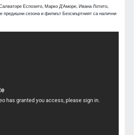
Салваторе Еспозито, Марко Д’Аморе, Ивана Лотито,
те предишни сезона и филмът Безсмъртният са налични
13
 кампанията на
Русия е понесла рекордни загуби 
тека "Зелени
фронта през юли – украинските
започва днес в
въоръжени сили обявиха данните
Русия и Украйна
01.08.2026г.
г.
14
Нов спад на нивото на река Дунав 
2026 г. може да се
отчет днес
рокълнатия" месец
Видин
06.08.2026г.
1.07.2026г.
15
Информационна кампания за
популяризиране на електронното
 още не е
здравно досие и на мобилното
 ревизия на
приложение еЗдраве ще се прове
информационен
в
Враца
03.08.2026г.
г.
16
Ансамбъл "Мездра" представи