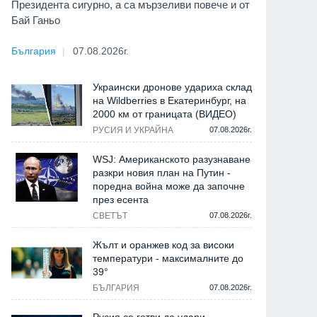
Президента сигурно, а са мързеливи повече и от
Бай Ганьо
България
07.08.2026г.
Украински дронове удариха склад
на Wildberries в Екатеринбург, на
2000 км от границата (ВИДЕО)
РУСИЯ И УКРАЙНА
07.08.2026г.
WSJ: Американското разузнаване
разкри новия план на Путин -
поредна война може да започне
през есента
СВЕТЪТ
07.08.2026г.
Жълт и оранжев код за високи
температури - максималните до
39°
БЪЛГАРИЯ
07.08.2026г.