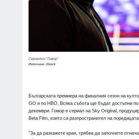
Сериалът "Гомор"
Източник: iStock
Българската премиера на финалния сезон на култо
GO и по HBO. Всяка събота ще бъдат достъпни по 
декември. Гомор е сериал на Sky Original, продуцир
Beta Film, които са разпространител на поредицат
"За да разкажете края, трябва да започнете отначал