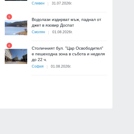
-
Сливен
31.07.2026г.
5
Водолази издирват мъж, паднал от
джет в язовир Доспат
11
Смолян
01.08.2026г.
6
Столичният бул. "Цар Освободител"
е пешеходна зона в събота и неделя
12
до 22 ч.
София
01.08.2026г.
"
от
Бизнес и финанси
Култура