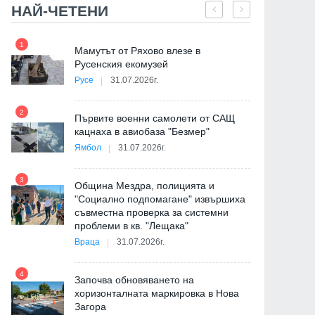
НАЙ-ЧЕТЕНИ
1
7
на
Мамутът от Ряхово влезе в
Русенския екомузей
Русе
31.07.2026г.
2
Първите военни самолети от САЩ
е
кацнаха в авиобаза "Безмер"
8
Ямбол
31.07.2026г.
3
Община Мездра, полицията и
"Социално подпомагане" извършиха
съвместна проверка за системни
9
проблеми в кв. "Лещака"
де
Враца
31.07.2026г.
4
Започва обновяването на
хоризонталната маркировка в Нова
Загора
10