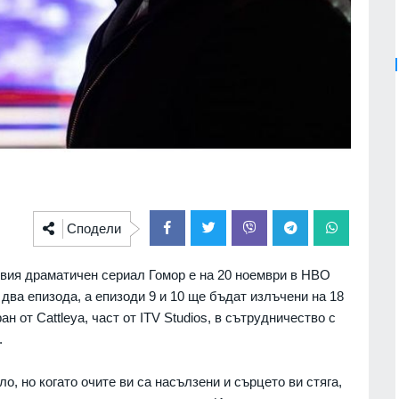
Сподели
вия драматичен сериал Гомор е на 20 ноември в HBO
два епизода, а епизоди 9 и 10 ще бъдат излъчени на 18
ан от Cattleya, част от ITV Studios, в сътрудничество с
а.
о, но когато очите ви са насълзени и сърцето ви стяга,