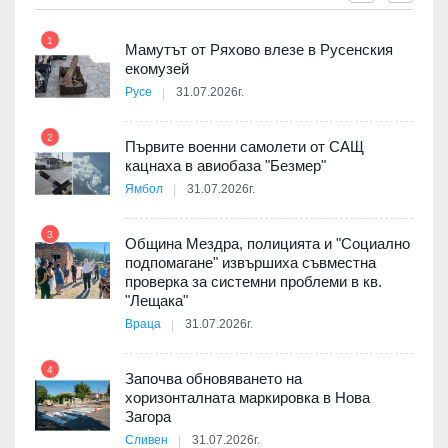
1
7
Мамутът от Ряхово влезе в Русенския
екомузей
Русе
31.07.2026г.
2
Първите военни самолети от САЩ
кацнаха в авиобаза "Безмер"
8
Ямбол
31.07.2026г.
 в
3
Община Мездра, полицията и "Социално
подпомагане" извършиха съвместна
проверка за системни проблеми в кв.
9
ойно
"Лещака"
те
Враца
31.07.2026г.
4
Започва обновяването на
хоризонталната маркировка в Нова
10
оведе
Загора
АЕЦ
Сливен
31.07.2026г.