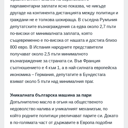
парламентарни заплати ясно показва, че никъде
другаде на континента дистанцията между политици и
граждани не е толкова шокираща. В съседна Румъния
депутатските възнаграждения са едва около 2,7 пъти
по-високи от минималната заплата, която
същевременно е по-висока от нашата и достига близо
800 евро. В Испания народните представители
получават около 2,5 пъти минималното
възнаграждение за страната си. Във Франция
съотношението е 4 към 1, а в най-силната европейска
икономика – Германия, депутатите в Бундестага
взимат около 5 пъти над минималния праг.
Уникалната българска машина за пари
Допълнително масло в огъня на общественото
недоволство налива и уникалният механизъм, по
който родните политици увеличават парите си. Докато
в по-голямата част от държавите в Европа подобни