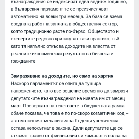
възнаграждения се индексират едва веднъж годишно,
в българския парламент те се преизчисляват
автоматично на всеки три месеца. За база се взема
средната работна заплата в обществения сектор,
която традиционно расте по-бързо. Обществото и
експертите редовно критикуват тази практика, тъй
като тя напълно откъсва доходите на властта от
реалните икономически резултати на бизнеса и
гражданите.
Замразяване на доходите, но само на хартия
Наскоро парламентът се опита да тушира
напрежението, като взе решение временно да замрази
депутатските възнаграждения на нивата им от месец
март. Проверката на текстовете в бюджетната рамка
обаче показва, че това е по по-скоро козметичен ход –
автоматичният механизъм за бъдещи увеличения
остава непокътнат в закона. Дали депутатите ще се
откажат трайно от финансовия си комфорт в полза на