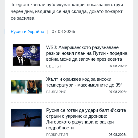
Telegram канали публикуват кадри, показващи струи
черен дим, издигащи се над склада, докато пожарът
се засилва
Русия и Украйна
07.08.2026г.
WSJ: Американското разузнаване
разкри новия план на Путин - поредна
война може да започне през есента
СВЕТЪТ
07.08.2026г.
Жълт и оранжев код за високи
температури - максималните до 39°
БЪЛГАРИЯ
07.08.2026г.
Русия се готви да удари балтийските
страни с украински дронове:
Литовското разузнаване разкри
подробности
РАЗКРИТИЯ
06.08.2026г.