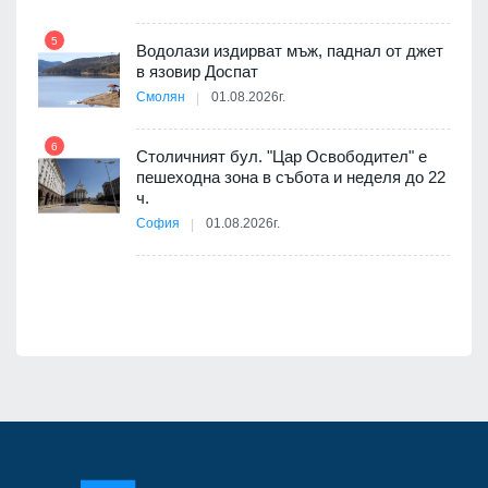
5
Водолази издирват мъж, паднал от джет
11
в язовир Доспат
 няма
Смолян
01.08.2026г.
0 до
6
Столичният бул. "Цар Освободител" е
12
пешеходна зона в събота и неделя до 22
ч.
София
01.08.2026г.
я