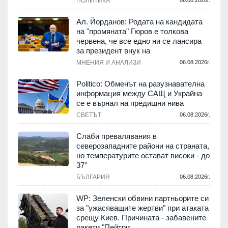
ПОЛИТИКА
06.08.2026г.
Ал. Йорданов: Родата на кандидата
на "промяната" Гюров е толкова
червена, че все едно ни се лансира
за президент внук на
МНЕНИЯ И АНАЛИЗИ
06.08.2026г.
Politico: Обменът на разузнавателна
информация между САЩ и Украйна
се е върнал на предишни нива
СВЕТЪТ
06.08.2026г.
Слаби превалявания в
северозападните райони на страната,
но температурите остават високи - до
37°
БЪЛГАРИЯ
06.08.2026г.
WP: Зеленски обвини партньорите си
за "ужасяващите жертви" при атаката
срещу Киев. Причината - забавените
ракети "Пейтри