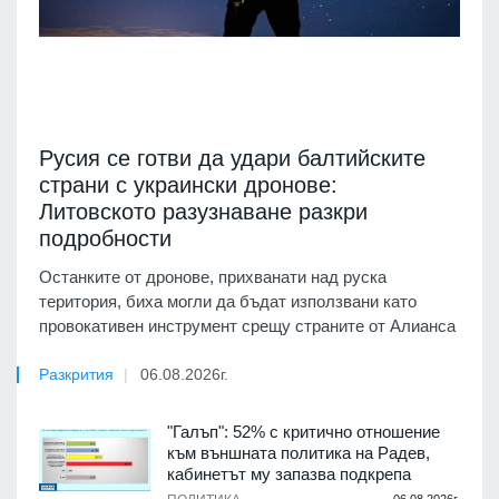
Русия се готви да удари балтийските
страни с украински дронове:
Литовското разузнаване разкри
подробности
Останките от дронове, прихванати над руска
територия, биха могли да бъдат използвани като
провокативен инструмент срещу страните от Алианса
Разкрития
06.08.2026г.
"Галъп": 52% с критично отношение
към външната политика на Радев,
кабинетът му запазва подкрепа