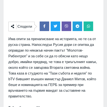
Сподели
Има опити за пренаписване на историята, но те са от
руска страна. Напоследък Русия дори се опитва да
оправдае по някакъв начин пактът "Молотов-
Рибентроп" и за себе си да го обясни като нещо
добро, имайки предвид, че това е триъгълният камък,
около който се завързва Втората световна война.
Това каза в студиото на "Тази събота и неделя" по
bTV бившият външен министър Даниел Митов, който
беше и номинацията на ГЕРБ за премиер при
връчването на първия мандат за съставяне на
правителство.