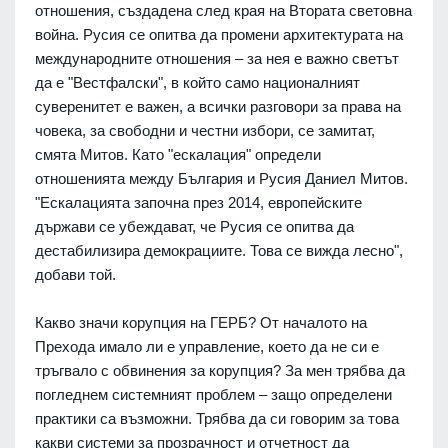
отношения, създадена след края на Втората световна
война. Русия се опитва да промени архитектурата на
международните отношения – за нея е важно светът
да е "Вестфалски", в който само националният
суверенитет е важен, а всички разговори за права на
човека, за свободни и честни избори, се замитат,
смята Митов. Като "ескалация" определи
отношенията между България и Русия Даниел Митов.
"Ескалацията започна през 2014, европейските
държави се убеждават, че Русия се опитва да
дестабилизира демокрациите. Това се вижда лесно",
добави той.
Какво значи корупция на ГЕРБ? От началото на
Прехода имало ли е управление, което да не си е
тръгвало с обвинения за корупция? За мен трябва да
погледнем системният проблем – защо определени
практики са възможни. Трябва да си говорим за това
какви системи за прозрачност и отчетност да