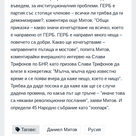
въведем, за институционалния проблеми. ГЕРБ е
партия със стотици членове – всички ли трябва да ги
демонизираме?, коментира още Митов. "Общи
приказки – какво значи изчегъртване на всичко, което
е направено от ГЕРБ. ГЕРБ е направил много неща –
повечето са добри. Какво ще изчегъртваме –
направените пътища и мостове", попита Митов,
коментирайки вчерашното интервю на Слави
Трифонов по БНР, като призова Слави Трифонов да
влезе в конкретика: "Мълча, мълча едно известно
време и се появи вчера да каже нещо, което е нищо".
Трябва да даде посока и да каже как ще се случи
дадена промяна, по какъв път ще тръгне – "иначе това
са някакви революционни послания", заяви Митов. И
определи 45 Народно събрание като "зоопарк".
Тагове:
Даниел Митов
Русия