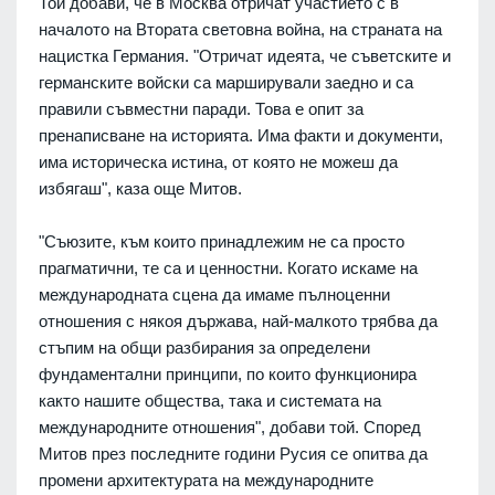
Той добави, че в Москва отричат участието с в
началото на Втората световна война, на страната на
нацистка Германия. "Отричат идеята, че съветските и
германските войски са марширували заедно и са
правили съвместни паради. Това е опит за
пренаписване на историята. Има факти и документи,
има историческа истина, от която не можеш да
избягаш", каза още Митов.
"Съюзите, към които принадлежим не са просто
прагматични, те са и ценностни. Когато искаме на
международната сцена да имаме пълноценни
отношения с някоя държава, най-малкото трябва да
стъпим на общи разбирания за определени
фундаментални принципи, по които функционира
както нашите общества, така и системата на
международните отношения", добави той. Според
Митов през последните години Русия се опитва да
промени архитектурата на международните