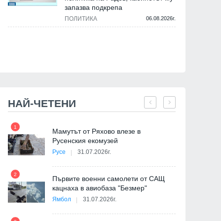
31.07.2026г.
запазва подкрепа
ПОЛИТИКА
06.08.2026г.
31.07.2026г.
НАЙ-ЧЕТЕНИ
1
7
на
Мамутът от Ряхово влезе в
Русенския екомузей
Русе
31.07.2026г.
2
Първите военни самолети от САЩ
кацнаха в авиобаза "Безмер"
8
Ямбол
31.07.2026г.
де