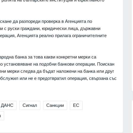
скане да разпореди проверка в Агенцията по
ни с руски граждани, юридически лица, държавни
ерация, Агенцията реално прилага ограничителните
родна банка за това какви конкретни мерки са
но установяване на подобни банкови операции. Поискан
елни мерки следва да бъдат наложени на банка или друг
 обслужил или не е предотвратил операция, свързана със
ДАНС
Сигнал
Санкции
ЕС
в
сичките
Politico: Обменът на
ъжа на
разузнавателна информация