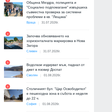
3
Община Мездра, полицията и
"Социално подпомагане" извършиха
съвместна проверка за системни
9
проблеми в кв. "Лещака"
Враца
31.07.2026г.
-
4
Започва обновяването на
хоризонталната маркировка в Нова
Загора
10
Сливен
31.07.2026г.
5
Водолази издирват мъж, паднал от
джет в язовир Доспат
11
Смолян
01.08.2026г.
6
а
Столичният бул. "Цар Освободител"
е пешеходна зона в събота и неделя
12
до 22 ч.
София
01.08.2026г.