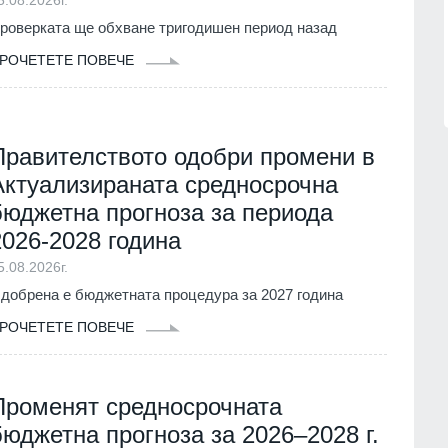
нител
Описаха състоянието на
корабоплавателния път в българск
1.07.2026г.
роверката ще обхване тригодишен период назад
участък на р. Дунав
РОЧЕТЕТЕ ПОВЕЧЕ
Русе
03.08.2026г.
Правителството одобри промени в
Актуализираната средносрочна
бюджетна прогноза за периода
2026-2028 година
5.08.2026г.
добрена е бюджетната процедура за 2027 година
РОЧЕТЕТЕ ПОВЕЧЕ
Променят средносрочната
бюджетна прогноза за 2026–2028 г.