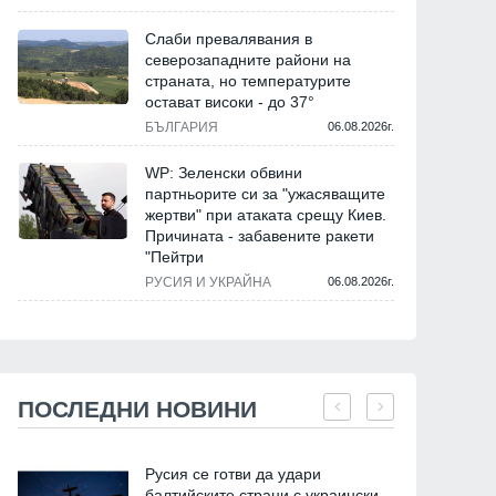
Слаби превалявания в
северозападните райони на
страната, но температурите
остават високи - до 37°
БЪЛГАРИЯ
06.08.2026г.
WP: Зеленски обвини
партньорите си за "ужасяващите
жертви" при атаката срещу Киев.
Причината - забавените ракети
"Пейтри
РУСИЯ И УКРАЙНА
06.08.2026г.
ПОСЛЕДНИ НОВИНИ
Русия се готви да удари
балтийските страни с украински