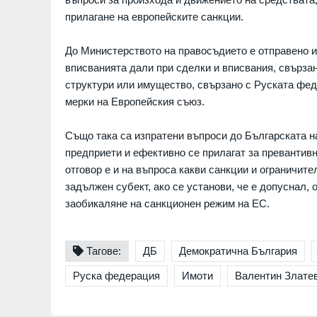
прилагане на европейските санкции.
До Министерството на правосъдието е отправено и
вписванията дали при сделки и вписвания, свърза
структури или имущество, свързано с Руската фед
мерки на Европейския съюз.
Също така са изпратени въпроси до Българската на
предприети и ефективно се прилагат за превантив
отговор е и на въпроса какви санкции и ограничит
задължен субект, ако се установи, че е допуснал,
заобикаляне на санкционен режим на ЕС.
Тагове:
ДБ
Демократична България
Руска федерация
Имоти
Валентин Злате
"Ловци" на педофили, в
непълнолетни, убили м