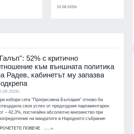
партньорите си за "ужасяващите
 фактите,
02.08.2026г.
жертви" при атаката срещу Киев.
Причината - забавените ракети
06.08.2026г.
"Пейтри
РУСИЯ И УКРАЙНА
06.08.2026г.
"Галъп": 52% с критично
отношение към външната политика
на Радев, кабинетът му запазва
13
 кампанията на
Русия е понесла рекордни загуби 
подкрепа
тека "Зелени
фронта през юли – украинските
започва днес в
въоръжени сили обявиха данните
6.08.2026г.
Русия и Украйна
01.08.2026г.
ри избори сега "Прогресивна България" отново би
г.
отвърдила своя успех от предходния парламентарен
от – 42.3%, постигайки абсолютно мнозинство при
14
Информационна кампания за
азпределение на мандатите в Народното събрание
2026 г. може да се
популяризиране на електронното
рокълнатия" месец
здравно досие и на мобилното
РОЧЕТЕТЕ ПОВЕЧЕ
приложение еЗдраве ще се прове