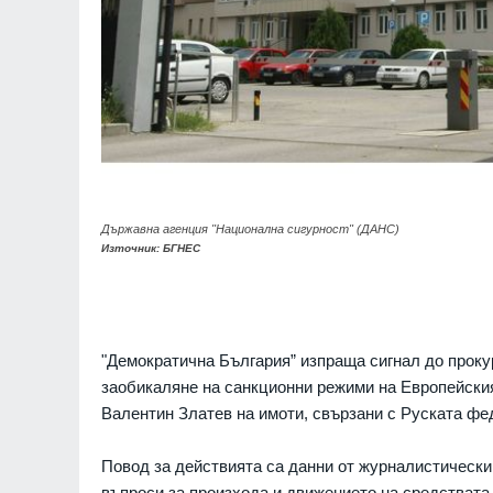
Държавна агенция "Национална сигурност" (ДАНС)
Източник: БГНЕС
"Демократична България” изпраща сигнал до проку
заобикаляне на санкционни режими на Европейския
Валентин Златев на имоти, свързани с Руската фе
Повод за действията са данни от журналистически
въпроси за произхода и движението на средствата