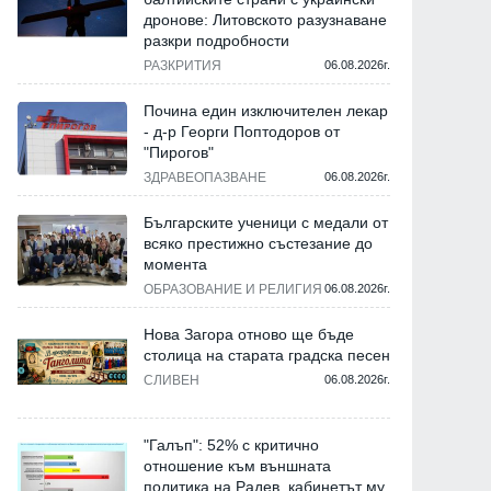
дронове: Литовското разузнаване
разкри подробности
РАЗКРИТИЯ
06.08.2026г.
Почина един изключителен лекар
- д-р Георги Поптодоров от
"Пирогов"
Икономика
Светът
ЗДРАВЕОПАЗВАНЕ
06.08.2026г.
Българските ученици с медали от
всяко престижно състезание до
момента
ОБРАЗОВАНИЕ И РЕЛИГИЯ
06.08.2026г.
Нова Загора отново ще бъде
столица на старата градска песен
СЛИВЕН
06.08.2026г.
България получи четвърто
Foreign Policy: Законоп
плащане по Плана за
на Линдзи Греъм би по
"Галъп": 52% с критично
възстановяване и устойчивост
за елиминирането на "
отношение към външната
в сянка" на РФ от всичк
политика на Радев, кабинетът му
морски зо