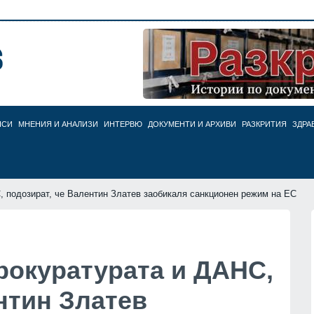
НСИ
МНЕНИЯ И АНАЛИЗИ
ИНТЕРВЮ
ДОКУМЕНТИ И АРХИВИ
РАЗКРИТИЯ
ЗДРА
, подозират, че Валентин Златев заобикаля санкционен режим на ЕС
рокуратурата и ДАНС,
нтин Златев