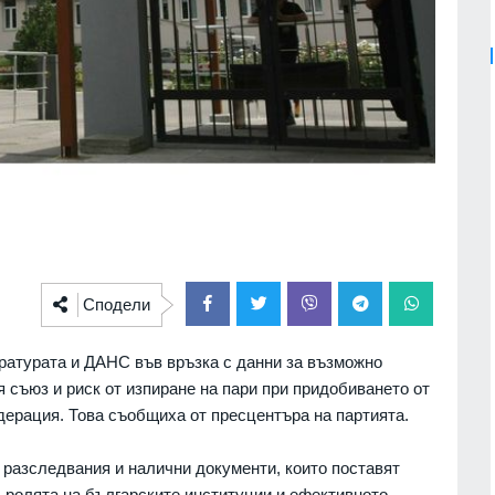
Сподели
ратурата и ДАНС във връзка с данни за възможно
 съюз и риск от изпиране на пари при придобиването от
дерация. Това съобщиха от пресцентъра на партията.
 разследвания и налични документи, които поставят
, ролята на българските институции и ефективното