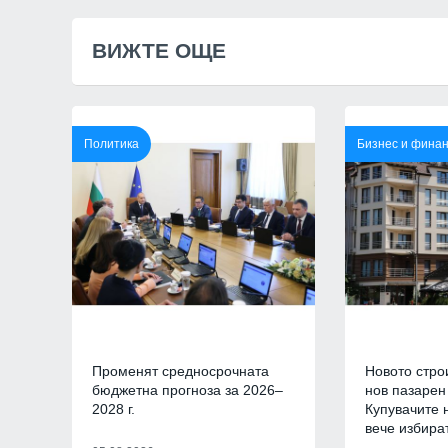
Младежкия хълм в Плов
ПЛОВДИВ
ВИЖТЕ ОЩЕ
Интерактивна карта дав
достъп до водните бази
Черноморието
БУРГАС
Политика
Бизнес и фина
Ал. Йорданов: Родата н
кандидата на "промянат
е толкова червена, че в
ни се лансира за презид
на
МНЕНИЯ И АНАЛИЗИ
Нови две кули са открит
археологическите проуч
средновековния град Ру
Променят средносрочната
Новото стро
БУРГАС
бюджетна прогноза за 2026–
нов пазарен
2028 г.
Купувачите н
Радев за инцидента с е
вече избира
Банско: Нека чуждестра