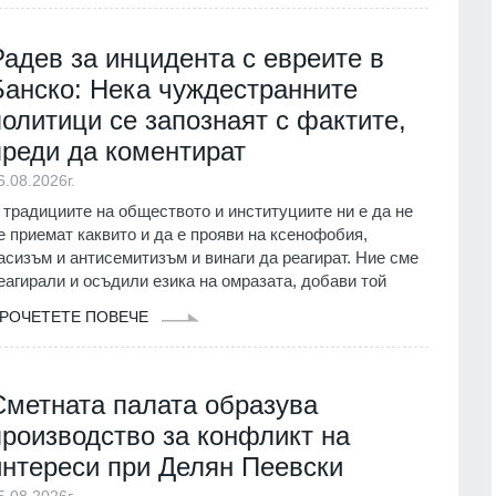
в
1.07.2026г.
Враца
03.08.2026г.
Радев за инцидента с евреите в
 още не е
Банско: Нека чуждестранните
15
 ревизия на
Ансамбъл "Мездра" представи
политици се запознаят с фактите,
информационен
достойно България на една от най
престижните фолклорни сцени в
преди да коментират
света
г.
6.08.2026г.
Враца
03.08.2026г.
 традициите на обществото и институциите ни е да не
 прагове и
е приемат каквито и да е прояви на ксенофобия,
16
т
Министърът на енергетиката ще
асизъм и антисемитизъм и винаги да реагират. Ние сме
проведе във вторник работно
01.08.2026г.
еагирали и осъдили езика на омразата, добави той
посещение в АЕЦ "Козлодуй"
Враца
03.08.2026г.
РОЧЕТЕТЕ ПОВЕЧЕ
ва Богородичният
 имениците днес
17
The Atlantic: Тръмп отказа да
ия
01.08.2026г.
предаде нови ракети "Пейтриът" н
Сметната палата образува
Украйна
производство за конфликт на
Община Горна
Светът
31.07.2026г.
реди три години
интереси при Делян Пеевски
със SIM карта,
18
5.08.2026г.