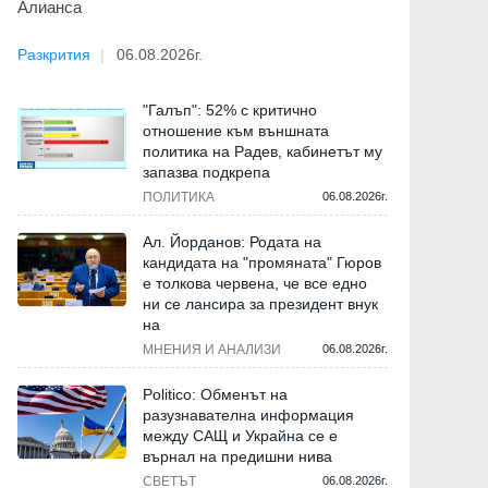
Алианса
Разкрития
06.08.2026г.
"Галъп": 52% с критично
отношение към външната
политика на Радев, кабинетът му
запазва подкрепа
ПОЛИТИКА
06.08.2026г.
Ал. Йорданов: Родата на
кандидата на "промяната" Гюров
е толкова червена, че все едно
ни се лансира за президент внук
на
МНЕНИЯ И АНАЛИЗИ
06.08.2026г.
Politico: Обменът на
разузнавателна информация
между САЩ и Украйна се е
върнал на предишни нива
СВЕТЪТ
06.08.2026г.