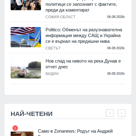
политици се запознаят с фактите,
.
преди да коментират
СОФИЯ-ОБЛАСТ
06.08.2026г.
Politico: Обменът на разузнавателна
информация между САЩ и Украйна
се е върнал на предишни нива
.
СВЕТЪТ
06.08.2026г.
Нов спад на нивото на река Дунав е
отчет днес
.
ВИДИН
06.08.2026г.
НАЙ-ЧЕТЕНИ
1
7
ала
Само в Zonanews: Родът на Андрей