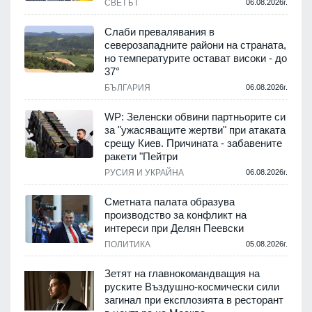
СВЕТЪТ
06.08.2026г.
Слаби превалявания в
северозападните райони на страната,
но температурите остават високи - до
37°
БЪЛГАРИЯ
06.08.2026г.
WP: Зеленски обвини партньорите си
за "ужасяващите жертви" при атаката
срещу Киев. Причината - забавените
ракети "Пейтри
РУСИЯ И УКРАЙНА
06.08.2026г.
Сметната палата образува
производство за конфликт на
интереси при Делян Пеевски
ПОЛИТИКА
05.08.2026г.
Зетят на главнокомандващия на
руските Въздушно-космически сили
загинал при експлозията в ресторант