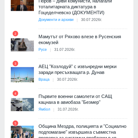
о-
Гюров – диви комунисти, налагали
тоталитарната диктатура в
Гоцеделчевско (ДОКУМЕНТИ)
Документи и архиви
30.07.2026г.
8
а от
2
Мамутът от Ряхово влезе в Русенския
екомузей
Русе
31.07.2026г.
9
пост,
3
АЕЦ "Козлодуй" с извънредни мерки
заради пресъхващата р. Дунав
Враца
30.07.2026г.
4
елни
Първите военни самолети от САЩ
10
кацнаха в авиобаза "Безмер"
Ямбол
31.07.2026г.
5
Община Мездра, полицията и "Социално
ите
подпомагане" извършиха съвместна
проверка за системни проблеми в кв.