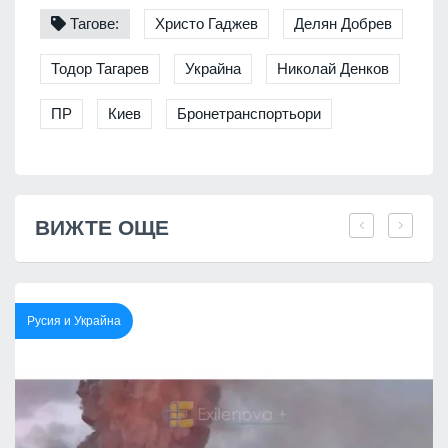
Тагове:
Христо Гаджев
Делян Добрев
Тодор Тагарев
Украйна
Николай Денков
ПР
Киев
Бронетранспортьори
ВИЖТЕ ОЩЕ
Русия и Украйна