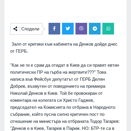
Сподели
Залп от критики към кабинета на Денков дойде днес
от ГЕРБ.
"Как не ги е срам да отидат в Киев да си правят евтин
политически ПР на гърба на жертвите???" Това
написа във Фейсбук депутатът от ГЕРБ Делян
Добрев, възмутен от поведението на премиера
Николай Денков в Киев. Той бе провокиран от
коментара на колегата си Христо Гаджев,
председател на Комисията по отбрана в Народното
събрание, който пусна силно критичен пост по
отношение на министъра на отбраната Тодор Тагарев:
"Денков е в Киев, Тагарев в Париж. НО: БТР-те са в