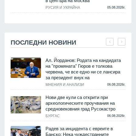
в центъра на Москва
РУСИЯ И УКРАЙНА
05.08.2026г.
ПОСЛЕДНИ НОВИНИ
Ал. Йорданов: Родата на кандидата
на "промяната" Гюров е толкова
червена, че все едно ни се лансира
.
за президент внук на
МНЕНИЯ И АНАЛИЗИ
06.08.2026г.
Нови две кули са открити при
археологическите проучвания на
средновековния град Русокастро
.
БУРГАС
06.08.2026г.
Радев за инцидента с евреите в
Банско: Нека чуждестранните