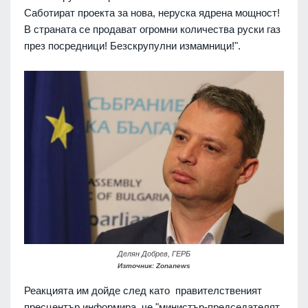
Саботират проекта за нова, неруска ядрена мощност!
В страната се продават огромни количества руски газ
през посредници! Безскрупулни измамници!".
Делян Добрев, ГЕРБ
Източник: Zonanews
Реакцията им дойде след като правителственият
пресцентър информира, че "министър-председателят