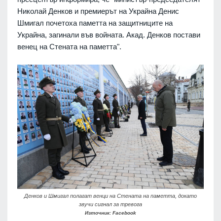
Николай Денков и премиерът на Украйна Денис
Шмигал почетоха паметта на защитниците на
Украйна, загинали във войната. Акад. Денков постави
венец на Стената на паметта".
Денков и Шмигал полагат венци на Стената на паметта, докато
звучи сигнал за тревога
Източник: Facebook