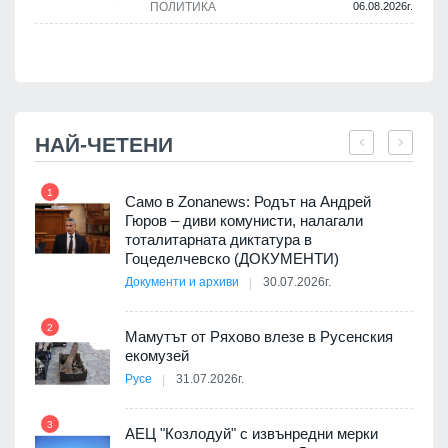
ПОЛИТИКА
06.08.2026г.
.
НАЙ-ЧЕТЕНИ
1
7
ала
Само в Zonanews: Родът на Андрей
о-
Гюров – диви комунисти, налагали
тоталитарната диктатура в
Гоцеделчевско (ДОКУМЕНТИ)
Документи и архиви
30.07.2026г.
8
а от
2
Мамутът от Ряхово влезе в Русенския
екомузей
Русе
31.07.2026г.
9
пост,
3
АЕЦ "Козлодуй" с извънредни мерки