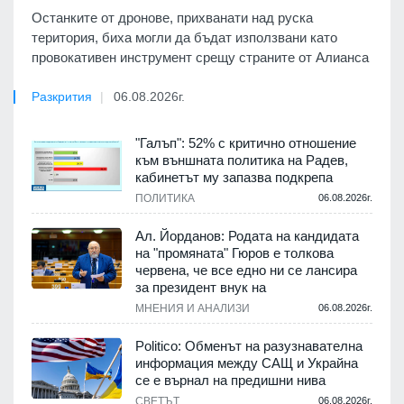
Останките от дронове, прихванати над руска
територия, биха могли да бъдат използвани като
провокативен инструмент срещу страните от Алианса
Разкрития
06.08.2026г.
"Галъп": 52% с критично отношение
към външната политика на Радев,
кабинетът му запазва подкрепа
ПОЛИТИКА
06.08.2026г.
Ал. Йорданов: Родата на кандидата
на "промяната" Гюров е толкова
червена, че все едно ни се лансира
за президент внук на
МНЕНИЯ И АНАЛИЗИ
06.08.2026г.
Politico: Обменът на разузнавателна
информация между САЩ и Украйна
се е върнал на предишни нива
СВЕТЪТ
06.08.2026г.