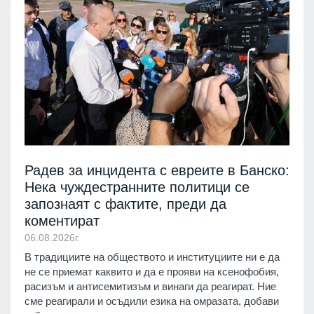
Радев за инцидента с евреите в Банско:
Нека чуждестранните политици се
запознаят с фактите, преди да
коментират
06.08.2026г.
В традициите на обществото и институциите ни е да
не се приемат каквито и да е прояви на ксенофобия,
расизъм и антисемитизъм и винаги да реагират. Ние
сме реагирали и осъдили езика на омразата, добави