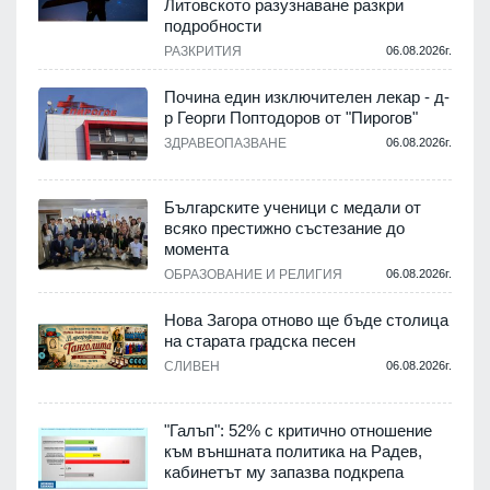
Литовското разузнаване разкри
подробности
.
РАЗКРИТИЯ
06.08.2026г.
Почина един изключителен лекар - д-
р Георги Поптодоров от "Пирогов"
.
ЗДРАВЕОПАЗВАНЕ
06.08.2026г.
,
Българските ученици с медали от
о
всяко престижно състезание до
момента
.
ОБРАЗОВАНИЕ И РЕЛИГИЯ
06.08.2026г.
Нова Загора отново ще бъде столица
на старата градска песен
СЛИВЕН
06.08.2026г.
.
"Галъп": 52% с критично отношение
и
към външната политика на Радев,
а
кабинетът му запазва подкрепа