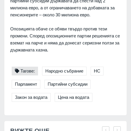
партийни субсидии държавата да спести над 2
милиона евро, а от ограничаването на добавката за
пенсионерите – около 30 милиона евро.
Опозицията обаче се обяви твърдо против тези
промени. Според опозиционните партии решенията се
вземат на парче и няма да донесат сериозни ползи за
държавната хазна.
Тагове:
Народно събрание
НС
Парламент
Партийни субсидии
Закон за водата
Цена на водата
ВИЖТЕ ОЩЕ