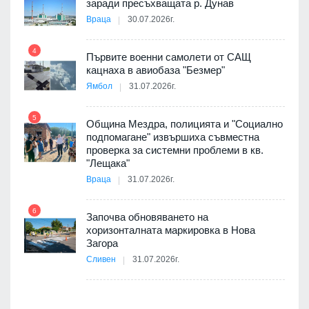
заради пресъхващата р. Дунав
Враца
30.07.2026г.
4
елни
Първите военни самолети от САЩ
10
кацнаха в авиобаза "Безмер"
Ямбол
31.07.2026г.
5
Община Мездра, полицията и "Социално
ите
подпомагане" извършиха съвместна
проверка за системни проблеми в кв.
11
"Лещака"
Враца
31.07.2026г.
6
Започва обновяването на
хоризонталната маркировка в Нова
12
Загора
Сливен
31.07.2026г.