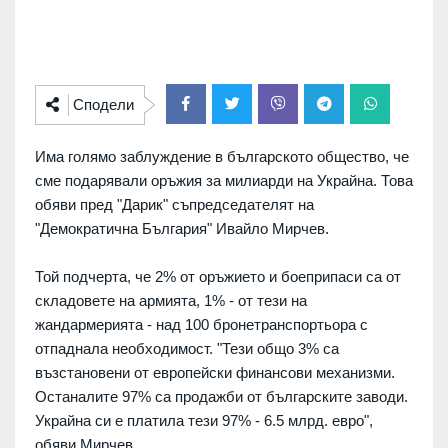
Сподели
Има голямо заблуждение в българското общество, че
сме подарявали оръжия за милиарди на Украйна. Това
обяви пред "Дарик" съпредседателят на
"Демократична България" Ивайло Мирчев.
Той подчерта, че 2% от оръжието и боеприпаси са от
складовете на армията, 1% - от тези на
жандармерията - над 100 бронетранспортьора с
отпаднала необходимост. "Тези общо 3% са
възстановени от европейски финансови механизми.
Останалите 97% са продажби от българските заводи.
Украйна си е платила тези 97% - 6.5 млрд. евро",
обяви Мирчев.