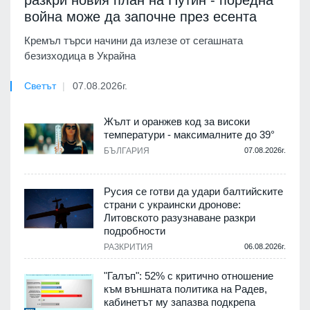
разкри новия план на Путин - поредна
война може да започне през есента
Кремъл търси начини да излезе от сегашната
безизходица в Украйна
Светът
07.08.2026г.
Жълт и оранжев код за високи
температури - максималните до 39°
БЪЛГАРИЯ
07.08.2026г.
Русия се готви да удари балтийските
страни с украински дронове:
Литовското разузнаване разкри
подробности
РАЗКРИТИЯ
06.08.2026г.
"Галъп": 52% с критично отношение
към външната политика на Радев,
кабинетът му запазва подкрепа