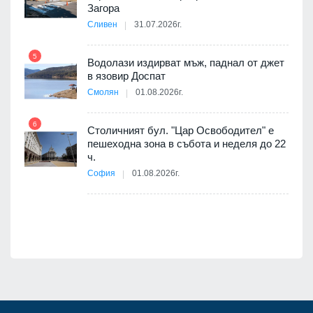
10
оведе
Загора
АЕЦ
Сливен
31.07.2026г.
5
Водолази издирват мъж, паднал от джет
11
в язовир Доспат
 няма
Смолян
01.08.2026г.
0 до
6
Столичният бул. "Цар Освободител" е
12
пешеходна зона в събота и неделя до 22
ч.
София
01.08.2026г.
я