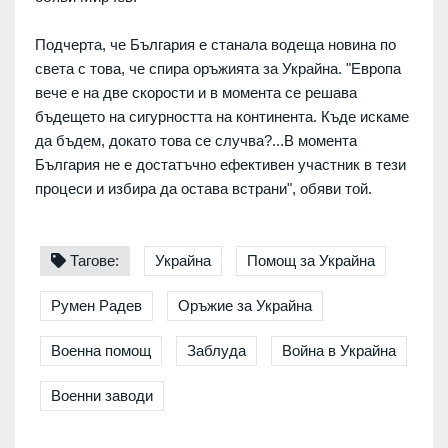
Подчерта, че България е станала водеща новина по
света с това, че спира оръжията за Украйна. "Европа
вече е на две скорости и в момента се решава
бъдещето на сигурността на континента. Къде искаме
да бъдем, докато това се случва?...В момента
България не е достатъчно ефективен участник в тези
процеси и избира да остава встрани", обяви той.
Тагове:
Украйна
Помощ за Украйна
Румен Радев
Оръжие за Украйна
Военна помощ
Заблуда
Война в Украйна
Военни заводи