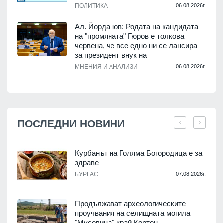
ПОЛИТИКА
06.08.2026г.
Ал. Йорданов: Родата на кандидата
на "промяната" Гюров е толкова
червена, че все едно ни се лансира
за президент внук на
МНЕНИЯ И АНАЛИЗИ
06.08.2026г.
ПОСЛЕДНИ НОВИНИ
и
Курбанът на Голяма Богородица е за
а
здраве
БУРГАС
07.08.2026г.
.
Продължават археологическите
проучвания на селищната могила
"Мусовица" край Кортен