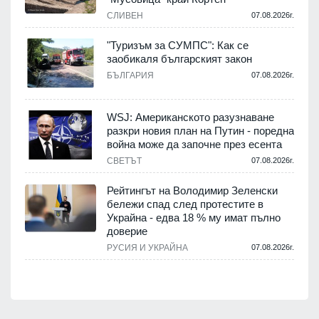
СЛИВЕН
07.08.2026г.
.
"Туризъм за СУМПС": Как се
заобикаля българският закон
БЪЛГАРИЯ
07.08.2026г.
.
WSJ: Американското разузнаване
разкри новия план на Путин - поредна
война може да започне през есента
СВЕТЪТ
07.08.2026г.
.
Рейтингът на Володимир Зеленски
бележи спад след протестите в
Украйна - едва 18 % му имат пълно
доверие
.
РУСИЯ И УКРАЙНА
07.08.2026г.