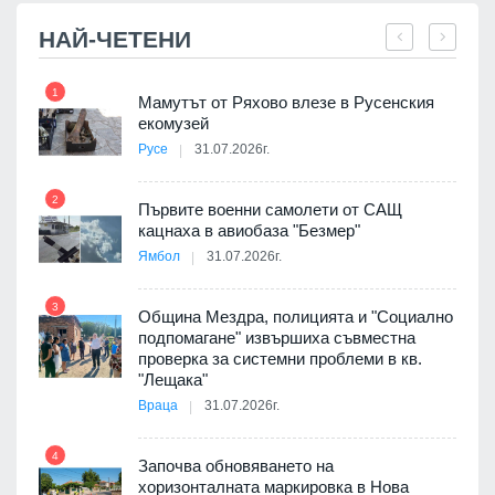
НАЙ-ЧЕТЕНИ
1
7
Мамутът от Ряхово влезе в Русенския
екомузей
Русе
31.07.2026г.
2
Първите военни самолети от САЩ
кацнаха в авиобаза "Безмер"
8
Ямбол
31.07.2026г.
 в
3
Община Мездра, полицията и "Социално
подпомагане" извършиха съвместна
проверка за системни проблеми в кв.
9
ойно
"Лещака"
те
Враца
31.07.2026г.
4
Започва обновяването на
хоризонталната маркировка в Нова