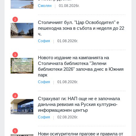
Смолян
01.08.2026г.
2
8
Столичният бул. "Цар Освободител" е
3D
пешеходна зона в събота и неделя до 22
а към
ч.
София
01.08.2026г.
3
9
Новото издание на кампанията на
ията
Столичната библиотека "Зелени
та за
библиотеки 2026" започва днес в Южния
парк
София
01.08.2026г.
4
10
ъп до
Страхуват ги: НАП още не е започнала
данъчна ревизия на Руския културно-
информационен център
София
02.08.2026г.
а -
5
11
Нови осигурителни прагове и правила от