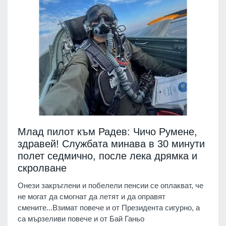
Млад пилот към Радев: Чичо Румене,
здравей! Службата минава в 30 минути
полет седмично, после лека дрямка и
скролване
Онези закръглени и побелели пенсии се оплакват, че
не могат да смогнат да летят и да оправят
смените...Взимат повече и от Президента сигурно, а
са мързеливи повече и от Бай Ганьо