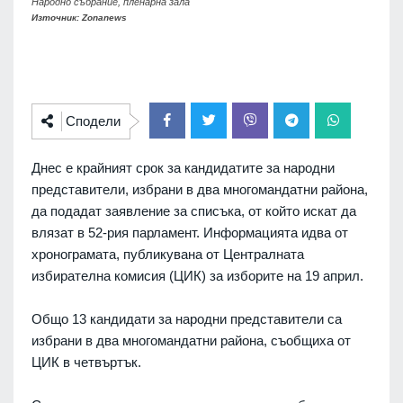
Народно събрание, пленарна зала
Източник: Zonanews
Сподели
Днес е крайният срок за кандидатите за народни
представители, избрани в два многомандатни района,
да подадат заявление за списъка, от който искат да
влязат в 52-рия парламент. Информацията идва от
хронограмата, публикувана от Централната
избирателна комисия (ЦИК) за изборите на 19 април.
Общо 13 кандидати за народни представители са
избрани в два многомандатни района, съобщиха от
ЦИК в четвъртък.