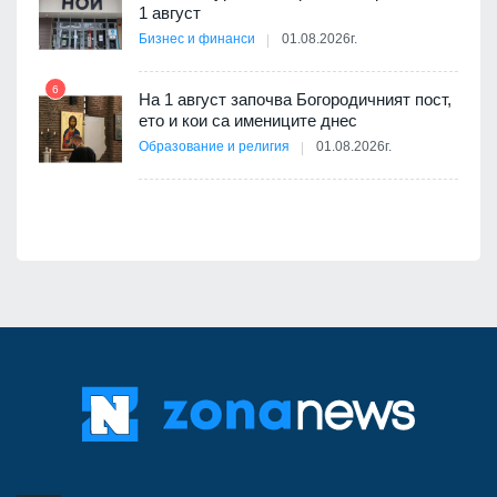
1 август
Бизнес и финанси
01.08.2026г.
6
На 1 август започва Богородичният пост,
12
оито
ето и кои са имениците днес
7
Образование и религия
01.08.2026г.