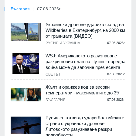
България
07.08.2026г.
Украински дронове удариха склад на
Wildberries в Екатеринбург, на 2000 км
от границата (ВИДЕО)
РУСИЯ И УКРАЙНА
07.08.2026г.
WSJ: Американското разузнаване
разкри новия план на Путин - поредна
война може да започне през есента
СВЕТЪТ
07.08.2026г.
Жълт и оранжев код за високи
температури - максималните до 39°
БЪЛГАРИЯ
07.08.2026г.
Русия се готви да удари балтийските
страни с украински дронове:
Литовското разузнаване разкри
подробности