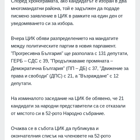
Според хронограмата, ако кандидатът е избран в два
многомандатни района, той е задължен да подаде
писмено заявление в ЦИК в рамките на един ден от
уведомяването си за избора.
Вчера ЦИК обяви разпределението на мандатите
между политическите партии в новия парламент.
"Прогресивна България" ще разполага с 131 депутати,
ГЕРБ – СДС с 39, "Продължаваме промяната –
Демократична България" (ПП – ДБ) с 37, "Движение за
права и свободи" (ДПС) с 21, а "Възраждане" с 12
депутати.
На изминалото заседание на ЦИК бе обявено, че 21
кандидати за народни представители са се отказали
от мястото си в 52-рото Народно събрание.
Очаква се в събота ЦИК да публикува и
окончателния списък на членовете на 52-рото