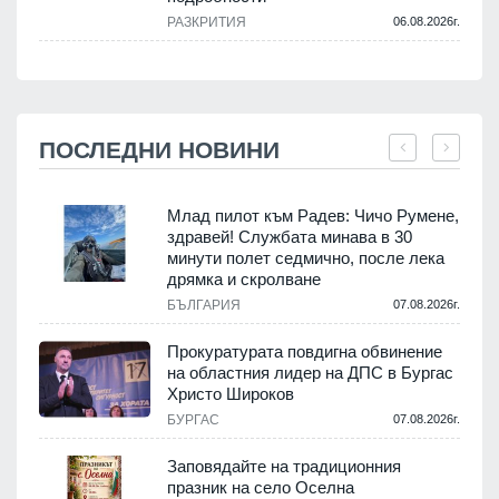
РАЗКРИТИЯ
06.08.2026г.
ПОСЛЕДНИ НОВИНИ
Млад пилот към Радев: Чичо Румене,
здравей! Службата минава в 30
минути полет седмично, после лека
дрямка и скролване
.
БЪЛГАРИЯ
07.08.2026г.
а
Прокуратурата повдигна обвинение
на областния лидер на ДПС в Бургас
.
Христо Широков
БУРГАС
07.08.2026г.
Заповядайте на традиционния
празник на село Оселна