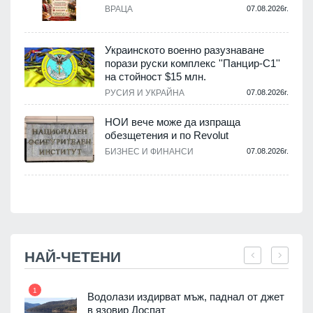
.
ВРАЦА
07.08.2026г.
Украинското военно разузнаване
порази руски комплекс ''Панцир-С1''
на стойност $15 млн.
.
РУСИЯ И УКРАЙНА
07.08.2026г.
НОИ вече може да изпраща
обезщетения и по Revolut
.
БИЗНЕС И ФИНАНСИ
07.08.2026г.
НАЙ-ЧЕТЕНИ
1
7
Водолази издирват мъж, паднал от джет
я
в язовир Доспат