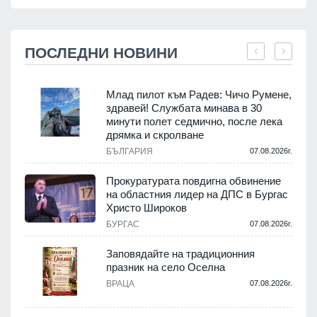
ПОСЛЕДНИ НОВИНИ
Млад пилот към Радев: Чичо Румене,
здравей! Службата минава в 30
минути полет седмично, после лека
дрямка и скролване
.
БЪЛГАРИЯ
07.08.2026г.
а
Прокуратурата повдигна обвинение
на областния лидер на ДПС в Бургас
.
Христо Широков
БУРГАС
07.08.2026г.
Заповядайте на традиционния
празник на село Оселна
.
ВРАЦА
07.08.2026г.