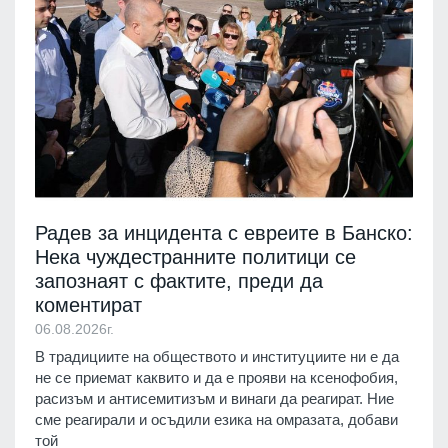
Радев за инцидента с евреите в Банско:
Нека чуждестранните политици се
запознаят с фактите, преди да
коментират
06.08.2026г.
В традициите на обществото и институциите ни е да
не се приемат каквито и да е прояви на ксенофобия,
расизъм и антисемитизъм и винаги да реагират. Ние
сме реагирали и осъдили езика на омразата, добави
той