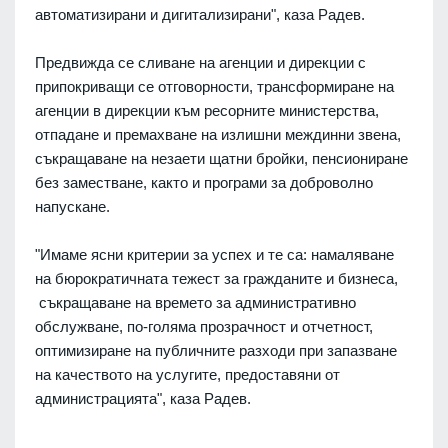
автоматизирани и дигитализирани", каза Радев.
Предвижда се сливане на агенции и дирекции с
припокриващи се отговорности, трансформиране на
агенции в дирекции към ресорните министерства,
отпадане и премахване на излишни междинни звена,
съкращаване на незаети щатни бройки, пенсиониране
без заместване, както и програми за доброволно
напускане.
"Имаме ясни критерии за успех и те са: намаляване
на бюрократичната тежест за гражданите и бизнеса,
съкращаване на времето за административно
обслужване, по-голяма прозрачност и отчетност,
оптимизиране на публичните разходи при запазване
на качеството на услугите, предоставяни от
администрацията", каза Радев.