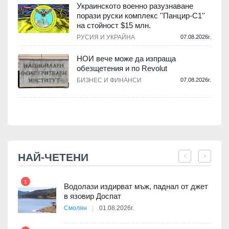
Украинското военно разузнаване
порази руски комплекс ''Панцир-С1''
на стойност $15 млн.
.
РУСИЯ И УКРАЙНА
07.08.2026г.
НОИ вече може да изпраща
обезщетения и по Revolut
.
БИЗНЕС И ФИНАНСИ
07.08.2026г.
НАЙ-ЧЕТЕНИ
1
7
Водолази издирват мъж, паднал от джет
я
в язовир Доспат
Смолян
01.08.2026г.