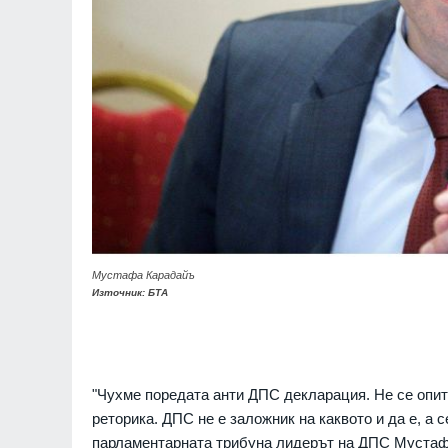
Мустафа Карадайъ
Източник: БТА
"Чухме поредата анти ДПС декларация. Не се опит
реторика. ДПС не е заложник на каквото и да е, а 
парламентарната трибуна лидерът на ДПС Мустафа