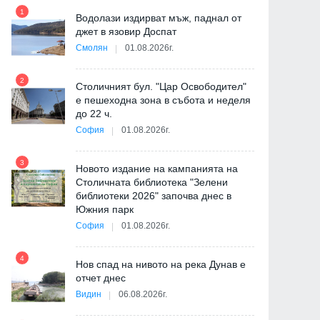
1
7
Водолази издирват мъж, паднал от
джет в язовир Доспат
Политика
Политика
Смолян
01.08.2026г.
2
8
Столичният бул. "Цар Освободител"
е пешеходна зона в събота и неделя
ия
до 22 ч.
София
01.08.2026г.
3
9
Новото издание на кампанията на
"
Столичната библиотека "Зелени
от
библиотеки 2026" започва днес в
Радев се надува, не отиде на
ЦИК при 96,41% обраб
Южния парк
консултациите при Йотова
протоколи: Коалиция Г
СДС изпревари ПП-ДБ и
София
01.08.2026г.
твърдо втора с 13,39%,
05.05.2026г.
10
води с 44,69%,
4
Нов спад на нивото на река Дунав е
отчет днес
20.04.2026г.
Видин
06.08.2026г.