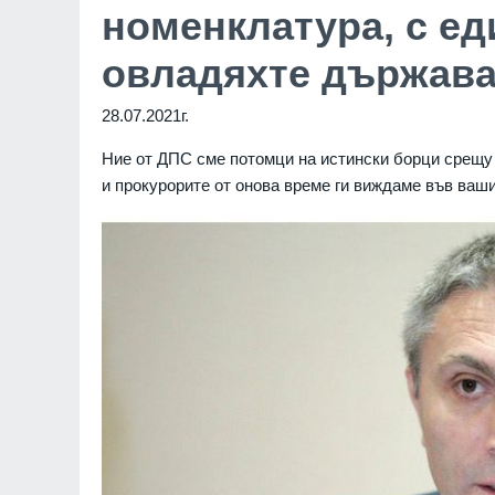
номенклатура, с ед
овладяхте държава
28.07.2021г.
Ние от ДПС сме потомци на истински борци срещу 
и прокурорите от онова време ги виждаме във ваш