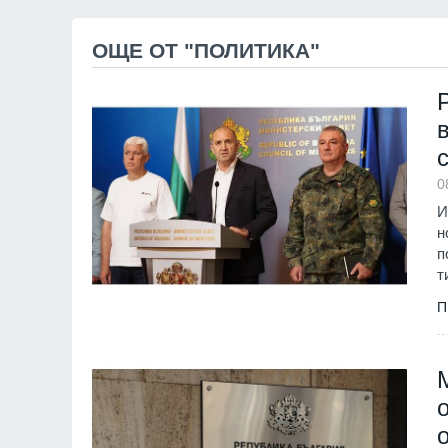
11
Ансамбъл "Мездра
достойно България
ОЩЕ ОТ "ПОЛИТИКА"
престижните фолк
света
Враца
03.08.2026г
12
Информационна к
популяризиране н
0
здравно досие и н
приложение еЗдра
И
в
н
Враца
03.08.2026г
п
т
П