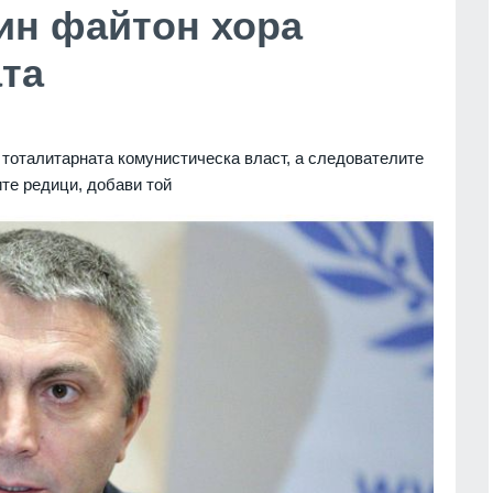
ин файтон хора
та
тоталитарната комунистическа власт, а следователите
ите редици, добави той