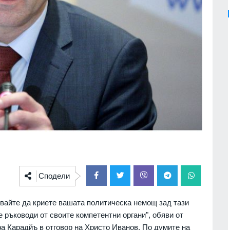
Сподели
вайте да криете вашата политическа немощ зад тази
се ръководи от своите компетентни органи", обяви от
 Карадйъ в отговор на Христо Иванов. По думите на