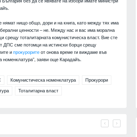
т
са ни необходими и на нас
 България без да се явявате на избори имате министри
ици
СВЕТЪТ
07.08.2026г.
айъ.
07.08.2026г.
е нямат нищо общо, дори и на книга, като между тях има
Украинският президент обяви
к се
берални ценности – не. Между нас и вас има морална
началото на специални операции
закон
срещу руската военна
ци срещу тоталитарната комунистическа власт. Вие сте
07.08.2026г.
промишленост
от ДПС сме потомци на истински борци срещу
РУСИЯ И УКРАЙНА
07.08.2026г.
лите и
прокурорите
от онова време ги виждаме във
зузнаване
та номенклатура", заяви още Карадайъ.
тин -
Призоваха Запада за акция на
 започне
специални части в Русия за
унищожаване на
севернокорейски ракетни
С
Комунистическа номенклатура
Прокурори
07.08.2026г.
установки
тура
Тоталитарна власт
СВЕТЪТ
07.08.2026г.