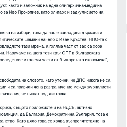
укт, както и заложник на една олигархична-медиина
о за Иво Прокопиев, като олигарх и задкулисието на
явява на избори, това да нас е завладяна държава и
литическите шамани начело с Иван Кръстев, НПО-та с
владяхте тази мрежа, а голяма част от вас са хора
и. Наричаме на шега този кръг ОПГ в българската
:
Рейтингът на Володимир
оследствие и големи части от българската икономика",
аде
Зеленски бележи спад след
ост
протестите в Украйна - едва 18 %
му имат пълно доверие
07.08.2026г.
 свободата на словото, като уточни, че ДПС никога не са
РУСИЯ И УКРАЙНА
07.08.2026г.
дии и са правили ясна разграничение между журналисти
ческите
та могила
Жълт и оранжев код за високи
 признания, че пишат под диктовка.
температури - максималните до
39°
07.08.2026г.
орика, същото приложихте и на НДСВ, активно
БЪЛГАРИЯ
07.08.2026г.
коалиция, да България, Демократична България, това е
ава
анство. Като цяло това се явява възпрепятствяне на
като
Доналд Тръмп: Ракетите Patriot