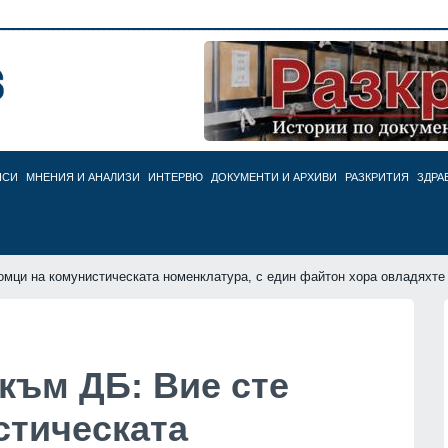
НСИ
МНЕНИЯ И АНАЛИЗИ
ИНТЕРВЮ
ДОКУМЕНТИ И АРХИВИ
РАЗКРИТИЯ
ЗДРА
омци на комунистическата номенклатура, с един файтон хора овладяхте
към ДБ: Вие сте
стическата