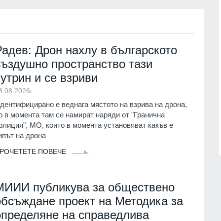
" представи
17
 на една от най-
Регулаторната комисия за
лорни сцени в
съобщенията иска проверка на
"Еконт" от Комисията за
потребителите заради нови цени
Радев: Дрон нахлу в българското
.
Икономика
03.08.2026г.
въздушно пространство тази
сутрин и се взриви
ампания за
18
а електронното
Радев за инцидента с евреите в
8.08.2026г.
а мобилното
Банско: Нека чуждестранните
ве ще се проведе
политици се запознаят с фактите,
дентифицирано е веднага мястото на взрива на дрона,
преди да коментират
о в момента там се намират наряди от "Гранична
.
София-област
06.08.2026г.
олиция", МО, които в момента установяват какъв е
ипът на дрона
РОЧЕТЕТЕ ПОВЕЧЕ
МИИИ публикува за обществено
обсъждане проект на Методика за
определяне на справедлива