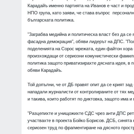
Карадайъ именно партията на Иванов е част и прод
НПО група, като заяви, че става въпрос персоналн
българската политика.
"Заграбва медийна и политическа власт без да се 
фасадна демокрация", обяви лидерът на ДПС. "По
поделенията на Сорос мрежата, един файтон хора о
произхождащи от сериозни комунистически фамили
 военно разузнаване
Божидар Божанов от ДБ
политика защото приватизирахте дясната идея, в п
и комплекс ''Панцир-
Предлагаме да се създ
обяви Карадайъ.
ност $15 млн.
агенция за киберсигурн
РАЙНА
07.08.2026г.
ПОЛИТИКА
Той допълни, че от ДБ правят опит да се крият зад
нападали журналисти от контролираните от тях ме
оже да изпраща
Продължават археологи
 и по Revolut
проучвания на селищна
и такива, които работят по диктовка, защото има и
"Мусовица" край Кортен
ИНАНСИ
07.08.2026г.
СЛИВЕН
"Разцепихте и унищожихте СДС чрез анти ДПС рет
участвахте в проекта Бойко Борисов. ДСБ, синята 
лиони от рекорден
ISW: Русия грубо наруш
сериозен труд по фрагментиране на дясното простр
Женевската конвенция, 