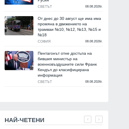
Русия
СВЕТЪТ
08.08.2026г.
От днес до 30 август ще има има
промяна в движението на
трамваи №10, №12, №13, №15 и
№18
СОФИЯ
08.08.2026г.
Пентагонът отне достъпа на
бившия министър на
военновъздушните сили Франк
Кендъл до класифицирана
информация
СВЕТЪТ
08.08.2026г.
НАЙ-ЧЕТЕНИ