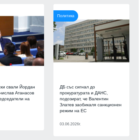
13
ва Богородичният
Министърът на енергетиката ще
 имениците днес
проведе във вторник работно
Политика
посещение в АЕЦ "Козлодуй"
ия
01.08.2026г.
Враца
03.08.2026г.
а дава бърз
14
 бази по
Описаха състоянието на
корабоплавателния път в българск
участък на р. Дунав
.
Русе
03.08.2026г.
ткрити при
15
проучвания на
Днес по АМ "Тракия" и АМ "Струма
ад Русокастро
няма да се движат тежки камиони 
ки свали Йордан
ДБ със сигнал до
15.30 до 22 часа
нислав Атанасов
прокуратурата и ДАНС,
.
редседатели на
подозират, че Валентин
Благоевград
02.08.2026г.
Златев заобикаля санкционен
екордни загуби на
режим на ЕС
16
 украинските
Основоположник на съвременното
бявиха данните
3D компютърно зрение се
03.06.2026г.
присъединява към INSAIT
1.08.2026г.
София
03.08.2026г.