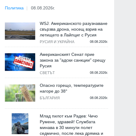
Политика
08.08.2026г.
WSJ: Американското разузнаване
свързва дрона, носещ взрив на
летището в Лайпциг с Русия
РУСИЯ И УКРАЙНА
08.08.2026г.
Американският Сенат прие
закона за "адски санкции" срещу
Русия
СВЕТЪТ
08.08.2026г.
Опасно горещо, температурите
нагоре до 38°
БЪЛГАРИЯ
08.08.2026г.
Млад пилот към Радев: Чичо
Румене, здравей! Службата
минава в 30 минути полет
седмично, после лека дрямка и