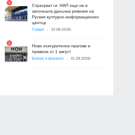
5
11
Страхуват ги: НАП още не е
започнала данъчна ревизия на
Руския културно-информационен
център
София
02.08.2026г.
6
12
Нови осигурителни прагове и
правила от 1 август
Бизнес и финанси
01.08.2026г.