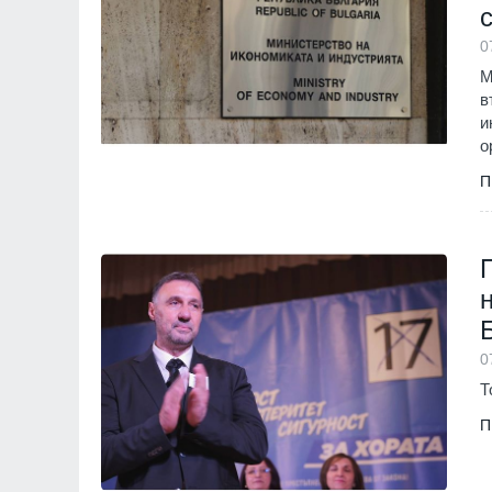
0
М
в
и
о
П
0
Т
П