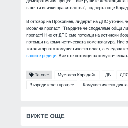
формира бойни части о
демократичиня процес – вие рушите демокацията в
07.08.2026г.
украински военнопленн
в почти всички правителства", подчерта още Карад
РУСИЯ И УКРАЙНА
 Голяма Богородица
В отговор на Прокопиев, лидерът на ДПС уточни, ч
"Туризъм за СУМПС": Ка
морална пропаст. "Твърдите че споделяме общи ли
заобикаля българският 
07.08.2026г.
пропаст! Ние от ДПС сме потомци на истински бор
БЪЛГАРИЯ
потомци на комунистическата номенклатура. Ние 
ронове удариха склад
тоталитарната комунистическа власт, а следовате
es в Екатеринбург, на
WSJ: Американското ра
вашите редици
. Вие сте потомци на комустическа
границата (ВИДЕО)
разкри новия план на Пу
поредна война може да
РАЙНА
07.08.2026г.
през есента
Тагове:
Мустафа Карадайъ
ДБ
ДП
СВЕТЪТ
Възродителен проц;ес
Комунистическа дикта
ВИЖТЕ ОЩЕ