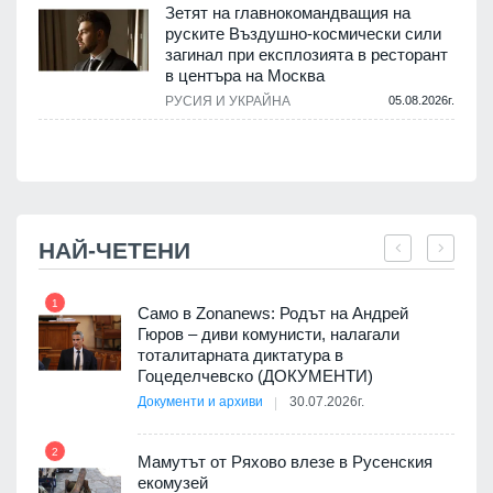
Зетят на главнокомандващия на
руските Въздушно-космически сили
загинал при експлозията в ресторант
в центъра на Москва
РУСИЯ И УКРАЙНА
05.08.2026г.
.
НАЙ-ЧЕТЕНИ
1
7
ала
Само в Zonanews: Родът на Андрей
о-
Гюров – диви комунисти, налагали
тоталитарната диктатура в
Гоцеделчевско (ДОКУМЕНТИ)
Документи и архиви
30.07.2026г.
8
а от
2
Мамутът от Ряхово влезе в Русенския
екомузей