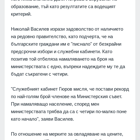
образование, тъй като резултатите са водещият
критерий.
Николай Василев изрази задоволство от наличието
на редовно правителство, като подчерта, че на
българските граждани им е "писнало" от безкрайни
предсрочни избори и служебни кабинети. Като
позитив той отбеляза намаляването на броя на
министерствата с едно, въпреки надеждите му те да
бъдат съкратени с четири.
"Служебният кабинет Гюров мисля, че постави рекорд
по най-голям брой членове на Министерския съвет.
При намаляващо население, според мен
министерствата трябва да са с четири по-малко поне
като начало", заяви Василев.
По отношение на мерките за овладяване на цените,