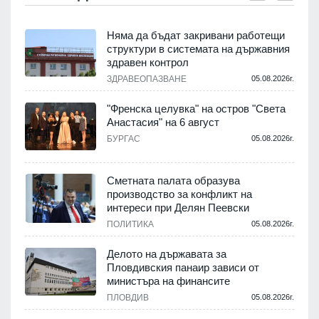
Няма да бъдат закривани работещи
структури в системата на държавния
здравен контрол
ЗДРАВЕОПАЗВАНЕ
05.08.2026г.
.
"Френска целувка" на остров "Света
Анастасия" на 6 август
БУРГАС
05.08.2026г.
.
Сметната палата образува
производство за конфликт на
интереси при Делян Пеевски
ПОЛИТИКА
05.08.2026г.
.
Делото на държавата за
Пловдивския панаир зависи от
министъра на финансите
.
ПЛОВДИВ
05.08.2026г.