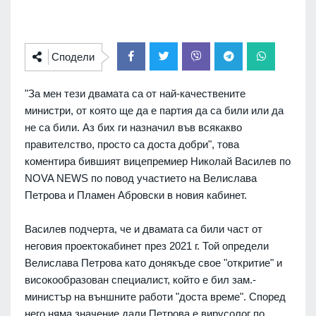
Сподели
"За мен тези двамата са от най-качествените
министри, от която ще да е партия да са били или да
не са били. Аз бих ги назначил във всякакво
правителство, просто са доста добри", това
коментира бившият вицепремиер Николай Василев по
NOVA NEWS по повод участието на Велислава
Петрова и Пламен Абровски в новия кабинет.
Василев подчерта, че и двамата са били част от
неговия проектокабинет през 2021 г. Той определи
Велислава Петрова като донякъде свое "откритие" и
високообразован специалист, който е бил зам.-
министър на външните работи "доста време". Според
него няма значение дали Петрова е вирусолог по