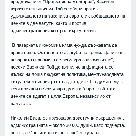
предложени от "Прогресивна България", Василев
изрази скептицизъм. Той се обяви против
удължаването на закона за еврото и съобщаването на
цените в две валути, както и против
административния контрол върху цените.
"В пазарната икономика няма нужда държавата да
прави нищо. Останалото е загуба на време. Цените в
пазарната икономика се регулират автоматично",
посочи Василев. Той допълни, че инфлацията се
дължи на лоша бюджетна политика, международната
ситуация и силния ръст на доходите. По думите му в
тези причини не фигурира думата "евро", тъй като
цените се вдигат в цяла Европа, независимо от
валутата.
Николай Василев призова за драстични съкращения в
администрацията – около 30 000 души, като подчерта,
че това е "позитивно изречение" и "хубава