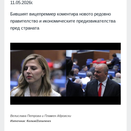
11.05.2026г.
Бившият вицепремиер коментира новото редовно
правителство и икономическите предизвикателства
пред страната
Велислава Петрова и Пламен Абровски
Източник: Колаж/Zonanews