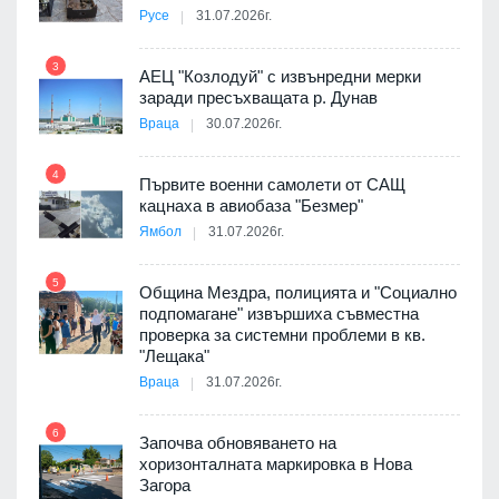
Русе
31.07.2026г.
9
пост,
3
АЕЦ "Козлодуй" с извънредни мерки
заради пресъхващата р. Дунав
Враца
30.07.2026г.
4
елни
Първите военни самолети от САЩ
10
кацнаха в авиобаза "Безмер"
Ямбол
31.07.2026г.
5
Община Мездра, полицията и "Социално
ите
подпомагане" извършиха съвместна
проверка за системни проблеми в кв.
11
"Лещака"
Враца
31.07.2026г.
6
Започва обновяването на
хоризонталната маркировка в Нова
12
Загора