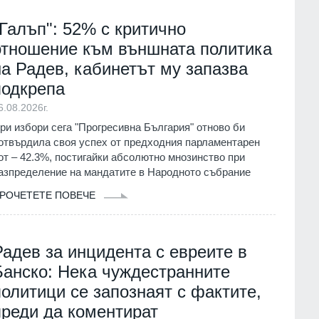
"Галъп": 52% с критично
отношение към външната политика
на Радев, кабинетът му запазва
подкрепа
6.08.2026г.
ри избори сега "Прогресивна България" отново би
отвърдила своя успех от предходния парламентарен
от – 42.3%, постигайки абсолютно мнозинство при
азпределение на мандатите в Народното събрание
РОЧЕТЕТЕ ПОВЕЧЕ
Радев за инцидента с евреите в
Банско: Нека чуждестранните
политици се запознаят с фактите,
преди да коментират