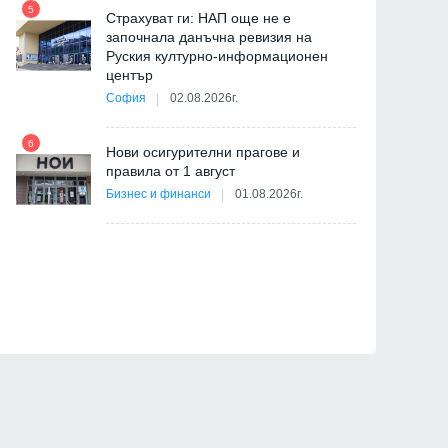
5
11
Страхуват ги: НАП още не е
започнала данъчна ревизия на
Руския културно-информационен
център
София
02.08.2026г.
6
12
Нови осигурителни прагове и
правила от 1 август
Бизнес и финанси
01.08.2026г.