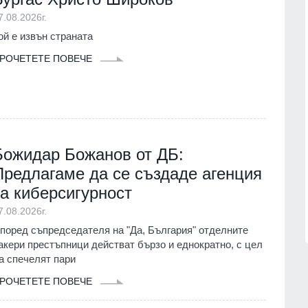
" представи
Благоевград
02.08.2026г.
7.08.2026г.
 на една от най-
ой е извън страната
лорни сцени в
17
Регулаторната комисия за
РОЧЕТЕТЕ ПОВЕЧЕ
съобщенията иска проверка на
.
"Еконт" от Комисията за
потребителите заради нови цени
ергетиката ще
Икономика
03.08.2026г.
ик работно
"Козлодуй"
18
Радев за инцидента с евреите в
.
Божидар Божанов от ДБ:
Банско: Нека чуждестранните
Предлагаме да се създаде агенция
политици се запознаят с фактите,
преди да коментират
за киберсигурност
София-област
06.08.2026г.
7.08.2026г.
поред съпредседателя на "Да, България" отделните
акери престъпници действат бързо и еднократно, с цел
а спечелят пари
РОЧЕТЕТЕ ПОВЕЧЕ