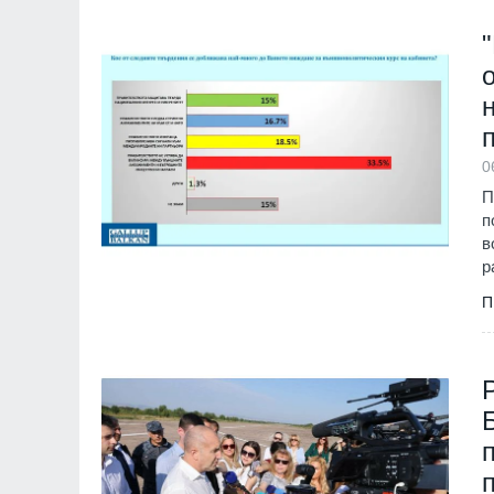
0
П
п
в
р
П