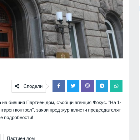
Сподели
а на бившия Партиен дом, съобщи агенция Фокус. "На 1-
нтарен контрол", заяви пред журналисти председателят
е подробности!
Партиен дом