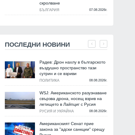
скролване
БЪЛГАРИЯ
07.08.2026г.
ПОСЛЕДНИ НОВИНИ
Политика
Политика
Радев: Дрон нахлу в българското
въздушно пространство тази
сутрин и се взриви
ПОЛИТИКА
08.08.2026г.
WSJ: Американското разузнаване
свързва дрона, носещ взрив на
летището в Лайпциг с Русия
РУСИЯ И УКРАЙНА
08.08.2026г.
Американският Сенат прие
Премиерът Росен Желязков
Премиерът Желязков:
закона за "адски санкции" срещу
запозна председателя на
Незабавно трябва да