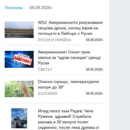
Политика
08.08.2026г.
WSJ: Американското разузнаване
свързва дрона, носещ взрив на
летището в Лайпциг с Русия
РУСИЯ И УКРАЙНА
08.08.2026г.
Американският Сенат прие
закона за "адски санкции" срещу
Русия
СВЕТЪТ
08.08.2026г.
Опасно горещо, температурите
нагоре до 38°
БЪЛГАРИЯ
08.08.2026г.
Млад пилот към Радев: Чичо
Румене, здравей! Службата
минава в 30 минути полет
седмично, после лека дрямка и