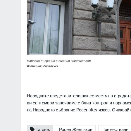
Народно събрание в бившия Партиен дом
Източник: Zonanews
Народните представители пак се местят в сградат
ви септември започваме с блиц контрол и парламе
на Народното събрание Росен Желязков. Очаквайт
Тагове:
Росен Желязков
Преместване