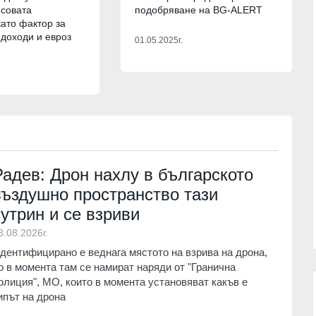
т
са ни необходими и на нас
нсовата
подобряване на BG-ALERT
ици
СВЕТЪТ
07.08.2026г.
като фактор за
07.08.2026г.
 доходи и евроз
01.05.2025г.
Украинският президент обяви
к се
началото на специални операции
закон
срещу руската военна
07.08.2026г.
промишленост
РУСИЯ И УКРАЙНА
07.08.2026г.
зузнаване
тин -
Призоваха Запада за акция на
 започне
специални части в Русия за
унищожаване на
Радев: Дрон нахлу в българското
севернокорейски ракетни
07.08.2026г.
въздушно пространство тази
установки
сутрин и се взриви
СВЕТЪТ
07.08.2026г.
8.08.2026г.
дентифицирано е веднага мястото на взрива на дрона,
о в момента там се намират наряди от "Гранична
олиция", МО, които в момента установяват какъв е
ипът на дрона