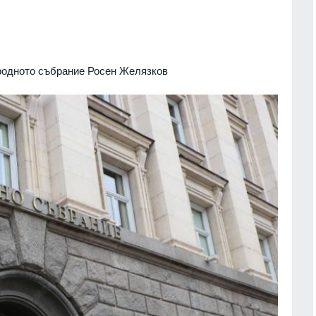
родното събрание Росен Желязков