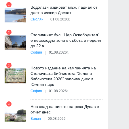
1
7
Водолази издирват мъж, паднал от
джет в язовир Доспат
Смолян
01.08.2026г.
де
2
8
Столичният бул. "Цар Освободител"
е пешеходна зона в събота и неделя
до 22 ч.
София
01.08.2026г.
ия
3
9
Новото издание на кампанията на
Столичната библиотека "Зелени
библиотеки 2026" започва днес в
Южния парк
София
01.08.2026г.
10
4
Нов спад на нивото на река Дунав е
отчет днес
"
Видин
06.08.2026г.
от