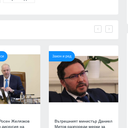
нси
Закон и ред
:
Рейтингът на Володимир
аде
Зеленски бележи спад след
ост
протестите в Украйна - едва 18 %
му имат пълно доверие
07.08.2026г.
РУСИЯ И УКРАЙНА
07.08.2026г.
ческите
та могила
Жълт и оранжев код за високи
температури - максималните до
39°
07.08.2026г.
БЪЛГАРИЯ
07.08.2026г.
ава
Росен Желязков
Вътрешният министър Даниел
като
Доналд Тръмп: Ракетите Patriot
в дискусия на
Митов разпореди мерки за